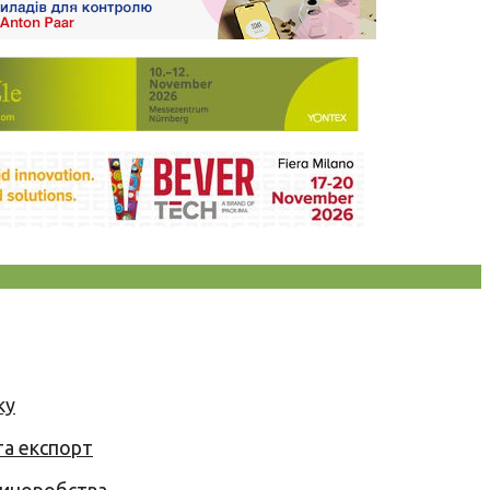
ку
та експорт