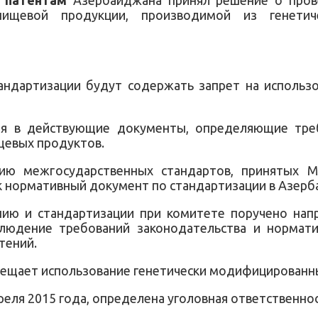
ищевой продукции, производимой из генетич
ндартизации будут содержать запрет на использо
ия в действующие документы, определяющие тре
щевых продуктов.
ю межгосударственных стандартов, принятых М
к нормативный документ по стандартизации в Азерб
нию и стандартизации при комитете поручено нап
людение требований законодательства и нормат
тений.
прещает использование генетически модифицированн
преля 2015 года, определена уголовная ответственно