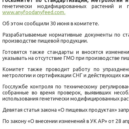
генетически модифицированных растений и п
www.anyfoodanyfeed.com.
Об этом сообщили 30 июня в комитете.
Разрабатываемые нормативные документы по ста
производстве пищевой продукции.
Готовятся также стандарты и вносятся изменен
указывать на отсутствие ГМО при производстве пи
Комитет также проводит работу по упразднени
метрологии и сертификации СНГ и действующих ка
Госслужбе контроля по техническому регулирова
собранные во время проверок, выявивших несоб
использования генетически модифицированных рас
Девятая статья закона «О пищевых продуктах» за
По закону «О внесении изменений в УК АР» от 28 а