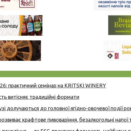
026: практичний семінар на KRITSKI WINERY
сть витісняє традиційні формати
узі долучаються до головної ягідно-овочевої події ро
 розвиває крафтове пивоваріння, безалкогольні напої 