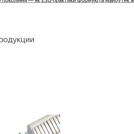
вого покоління — як ESG-практики формують майбутнє
продукции