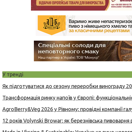
У тренді
Як підготуватися до сезону переробки винограду 2
Трансформація ринку напоїв у Європі: функціональні
AgroBerry&Veg 2026 у Рівному: провідні компанії гал
12 років Volynski Browar: як березнівська пивоварня