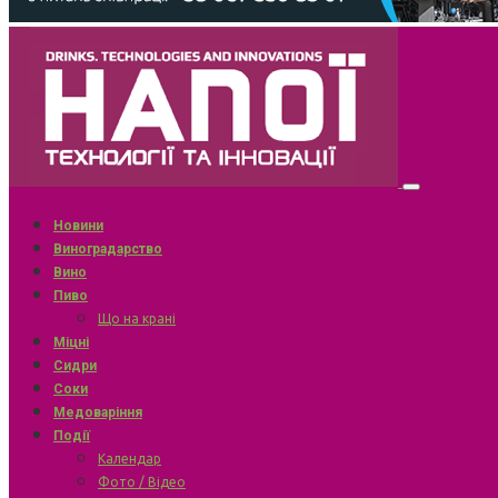
Новини
Виноградарство
Вино
Пиво
Що на крані
Міцні
Сидри
Соки
Медоваріння
Події
Календар
Фото / Відео