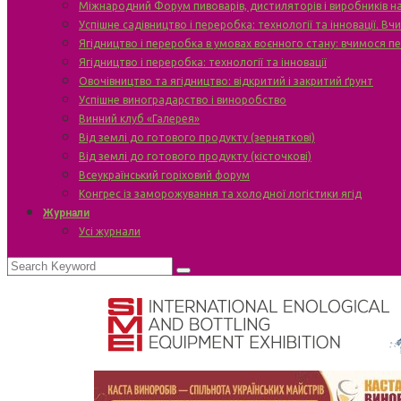
Міжнародний Форум пивоварів, дистиляторів і виробників н
Успішне садівництво і переробка: технології та інновації. В
Ягідництво і переробка в умовах воєнного стану: вчимося п
Ягідництво і переробка: технології та інновації
Овочівництво та ягідництво: відкритий і закритий ґрунт
Успішне виноградарство і виноробство
Винний клуб «Галерея»
Від землі до готового продукту (зерняткові)
Від землі до готового продукту (кісточкові)
Всеукраїнський горіховий форум
Конгрес із заморожування та холодної логістики ягід
Журнали
Усі журнали