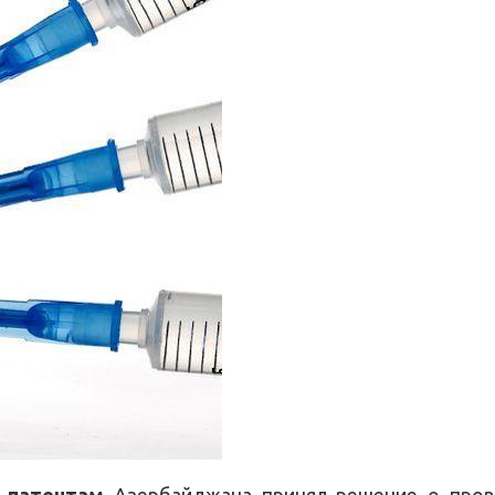
 патентам
Азербайджана принял решение о пров