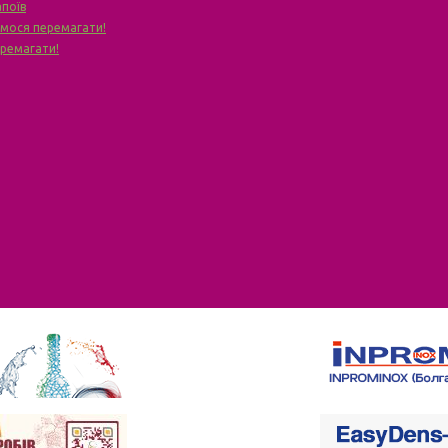
апоїв
чимося перемагати!
еремагати!