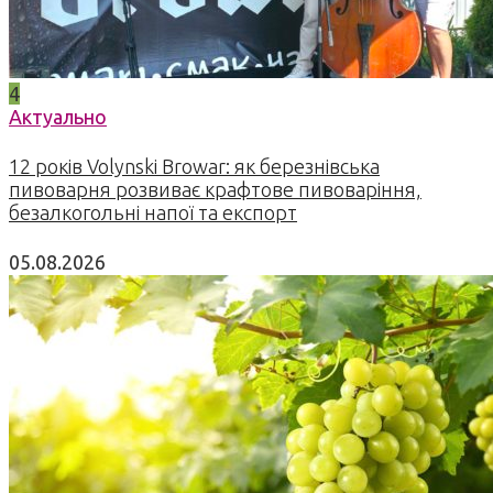
4
Актуально
12 років Volynski Browar: як березнівська
пивоварня розвиває крафтове пивоваріння,
безалкогольні напої та експорт
05.08.2026