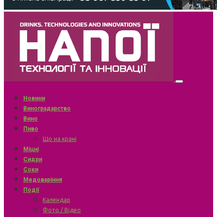
Новини
Виноградарство
Вино
Пиво
Що на крані
Міцні
Сидри
Соки
Медоваріння
Події
Календар
Фото / Відео