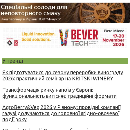
У тренді
Як підготуватися до сезону переробки винограду
2026: практичний семінар на KRITSKI WINERY
Трансформація ринку напоїв у Європі:
функціональність витісняє традиційні формати
AgroBerry&Veg 2026 у Рівному: провідні компанії
галузі долучаються до головної ягідно-овочевої
події року