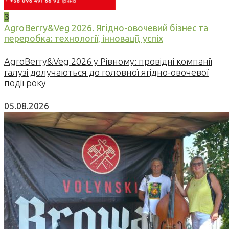
3
AgroBerry&Veg 2026. Ягідно-овочевий бізнес та
переробка: технології, інновації, успіх
AgroBerry&Veg 2026 у Рівному: провідні компанії
галузі долучаються до головної ягідно-овочевої
події року
05.08.2026