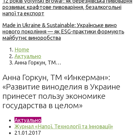
12 років Volynski Browar: як березнівська пивоварня
розвиває крафтове пивоваріння, безалкогольні
напої та експорт
Made in Ukraine & Sustainable: Українське вино
нового покоління — як ESG-практики формують
майбутнє виноробства
Home
Актуально
Анна Горкун, ТМ…
Анна Горкун, ТМ «Инкерман»:
«Развитие виноделия в Украине
принесет пользу экономике
государства в целом»
Актуально
Журнал «Напої. Технології та Інновації»
21.01.2017