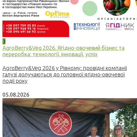
3
AgroBerry&Veg 2026. Ягідно-овочевий бізнес та
переробка: технології, інновації, успіх
AgroBerry&Veg 2026 у Рівному: провідні компанії
галузі долучаються до головної ягідно-овочевої
події року
05.08.2026