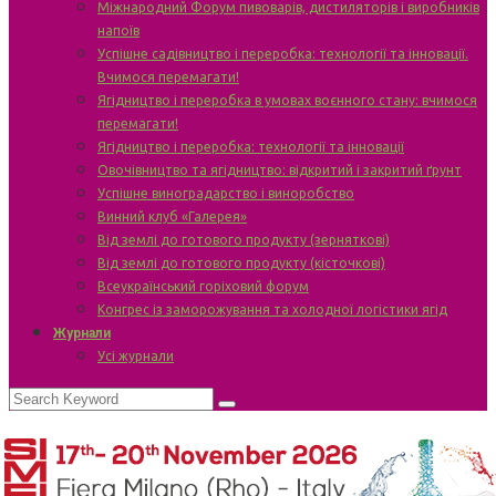
Міжнародний Форум пивоварів, дистиляторів і виробників
напоїв
Успішне садівництво і переробка: технології та інновації.
Вчимося перемагати!
Ягідництво і переробка в умовах воєнного стану: вчимося
перемагати!
Ягідництво і переробка: технології та інновації
Овочівництво та ягідництво: відкритий і закритий ґрунт
Успішне виноградарство і виноробство
Винний клуб «Галерея»
Від землі до готового продукту (зерняткові)
Від землі до готового продукту (кісточкові)
Всеукраїнський горіховий форум
Конгрес із заморожування та холодної логістики ягід
Журнали
Усі журнали