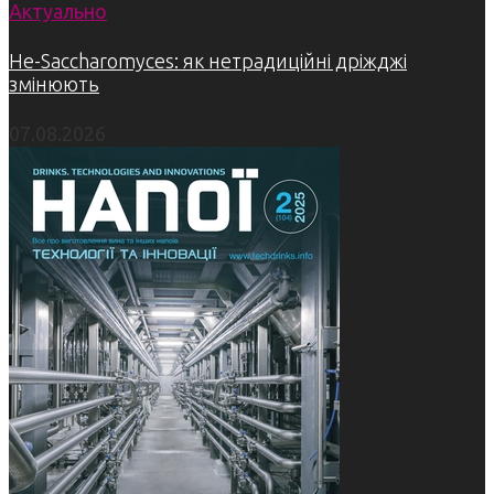
Актуально
Не-Saccharomyces: як нетрадиційні дріжджі
змінюють
07.08.2026