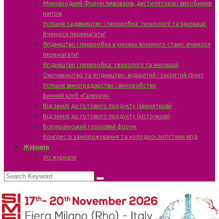
Міжнародний Форум пивоварів, дистиляторів і виробників
напоїв
Успішне садівництво і переробка: технології та інновації.
Вчимося перемагати!
Ягідництво і переробка в умовах воєнного стану: вчимося
перемагати!
Ягідництво і переробка: технології та інновації
Овочівництво та ягідництво: відкритий і закритий ґрунт
Успішне виноградарство і виноробство
Винний клуб «Галерея»
Від землі до готового продукту (зерняткові)
Від землі до готового продукту (кісточкові)
Всеукраїнський горіховий форум
Конгрес із заморожування та холодної логістики ягід
Журнали
Усі журнали