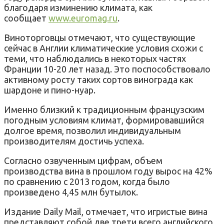
благодаря изминению климата, как
сообщает
www.euromag.ru
.
Виноторговцы отмечают, что существующие
сейчас в Англии климатические условия схожи с
теми, что наблюдались в некоторых частях
Франции 10-20 лет назад. Это поспособствовало
активному росту таких сортов винограда как
шардоне и пино-нуар.
Именно близкий к традиционным французским
погодным условиям климат, формировавшийся
долгое время, позволил индивидуальным
производителям достичь успеха.
Согласно озвученным цифрам, объем
производства вина в прошлом году вырос на 42%
по сравнению с 2013 годом, когда было
произведено 4,45 млн бутылок.
Издание Daily Mail, отмечает, что игристые вина
представляют собой две трети всего английского