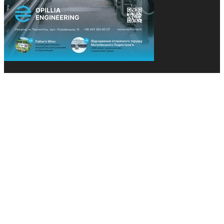
© 2013-2026 Засновники: Конєва К.В., Ящук Н.І.
Назва, концепція та дизайн проєктів медіагрупи
«Технології та Інновації» охороняється Законом
«Про авторське право». Редакція не відповідає за
тексти рекламних оголошень. Думка редакції
може не збігатися з точками зору авторів
публікацій. Передрук – з письмового дозволу
авторів проєкту.