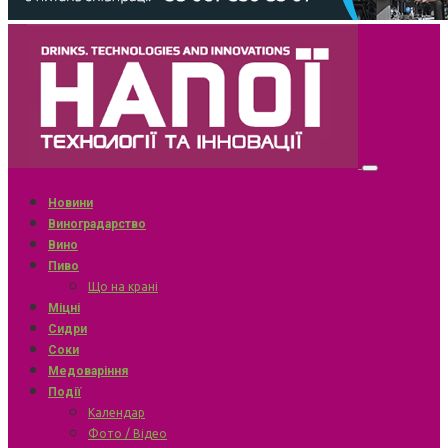
Новини
Виноградарство
Вино
Пиво
Що на крані
Міцні
Сидри
Соки
Медоваріння
Події
Календар
Фото / Відео