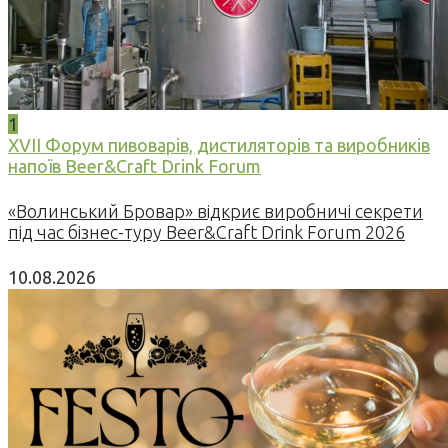
1
XVII Форум пивоварів, дистиляторів та виробників
напоїв Beer&Craft Drink Forum
«Волинський Бровар» відкриє виробничі секрети
під час бізнес-туру Beer&Craft Drink Forum 2026
10.08.2026