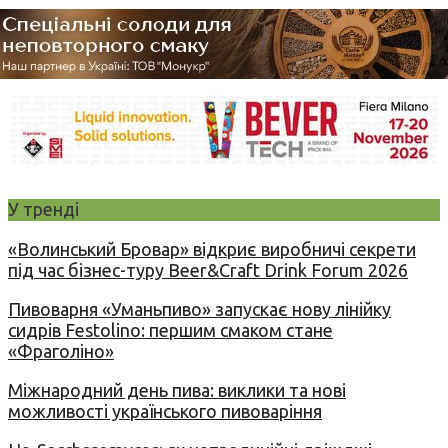
У тренді
«Волинський Бровар» відкриє виробничі секрети
під час бізнес-туру Beer&Craft Drink Forum 2026
Пивоварня «Уманьпиво» запускає нову лінійку
сидрів Festolino: першим смаком стане
«Фраголіно»
Міжнародний день пива: виклики та нові
можливості українського пивоваріння