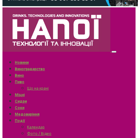
Новини
Виноградарство
Вино
Пиво
Що на крані
Міцні
Сидри
Соки
Медоваріння
Події
Календар
Фото / Відео