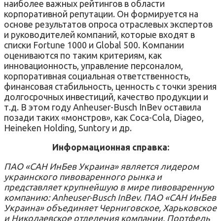
наиболее важных рейтингов в области
корпоративной репутации. Он формируется на
основе результатов опроса отраслевых экспертов
и руководителей компаний, которые входят в
списки Fortune 1000 и Global 500. Компании
оцениваются по таким критериям, как
инновационность, управление персоналом,
корпоративная социальная ответственность,
финансовая стабильность, ценность с точки зрения
долгосрочных инвестиций, качество продукции и
т.д. В этом году Anheuser-Busch InBev оставила
позади таких «монстров», как Coca-Cola, Diageo,
Heineken Holding, Suntory и др.
Информационная справка:
ПАО «САН ИнБев Украина» является лидером
украинского пивоваренного рынка и
представляет крупнейшую в мире пивоваренную
компанию: Anheuser-Busch InBev. ПАО «САН ИнБев
Украина» объединяет Черниговское, Харьковское
и Николаевское отделения компании. Портфель