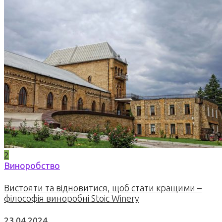
2
Виноробство
Вистояти та відновитися, щоб стати кращими –
філософія виноробні Stoic Winery
23.04.2024