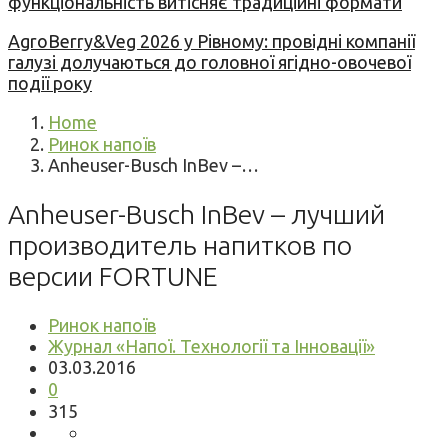
функціональність витісняє традиційні формати
AgroBerry&Veg 2026 у Рівному: провідні компанії
галузі долучаються до головної ягідно-овочевої
події року
Home
Ринок напоїв
Anheuser-Busch InBev –…
Anheuser-Busch InBev – лучший
производитель напитков по
версии FORTUNE
Ринок напоїв
Журнал «Напої. Технології та Інновації»
03.03.2016
0
315