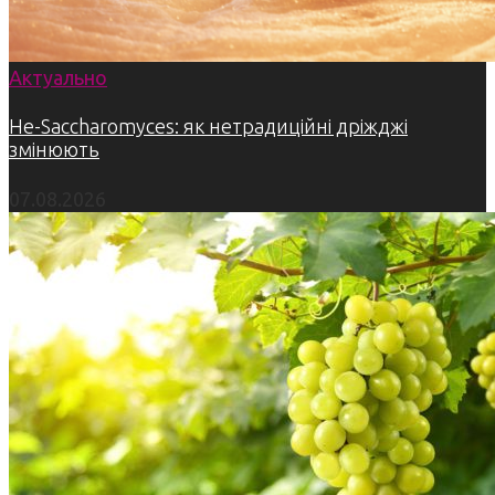
Актуально
Не-Saccharomyces: як нетрадиційні дріжджі
змінюють
07.08.2026