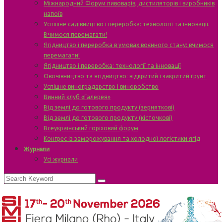
Міжнародний Форум пивоварів, дистиляторів і виробників
напоїв
Успішне садівництво і переробка: технології та інновації.
Вчимося перемагати!
Ягідництво і переробка в умовах воєнного стану: вчимося
перемагати!
Ягідництво і переробка: технології та інновації
Овочівництво та ягідництво: відкритий і закритий ґрунт
Успішне виноградарство і виноробство
Винний клуб «Галерея»
Від землі до готового продукту (зерняткові)
Від землі до готового продукту (кісточкові)
Всеукраїнський горіховий форум
Конгрес із заморожування та холодної логістики ягід
Журнали
Усі журнали