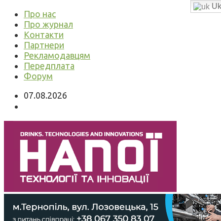
Uk
Про нас
Про журнал
Контакти
Партнери
Рекламодавцям
Передплата
Форум
07.08.2026