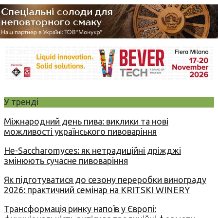
У тренді
Міжнародний день пива: виклики та нові
можливості українського пивоваріння
Не-Saccharomyces: як нетрадиційні дріжджі
змінюють сучасне пивоваріння
Як підготуватися до сезону переробки винограду
2026: практичний семінар на KRITSKI WINERY
Трансформація ринку напоїв у Європі: