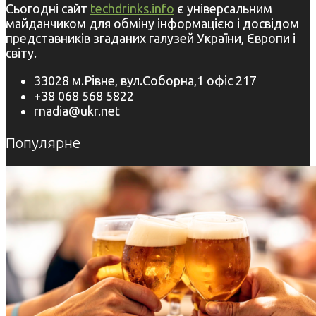
Сьогодні сайт
techdrinks.info
є універсальним
майданчиком для обміну інформацією і досвідом
представників згаданих галузей України, Європи і
світу.
33028 м.Рівне, вул.Соборна,1 офіс 217
+38 068 568 5822
rnadia@ukr.net
Популярне