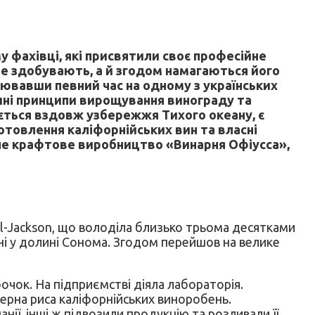
му фахівці, які присвятили своє професійне
ше здобувають, а й згодом намагаються його
ювавши певний час на одному з українських
ешні принципи вирощування винограду та
ається вздовж узбережжя Тихого океану, є
отовлення каліфорнійських вин та власні
сне крафтове виробництво «Винарня Офіусса»,
ll-Jackson, що володіла близько трьома десятками
бні у долині Сонома. Згодом перейшов на велике
очок. На підприємстві діяла лабораторія.
ктерна риса каліфорнійських виноробень.
нії, інші ж підвозили продукцію та розливали її