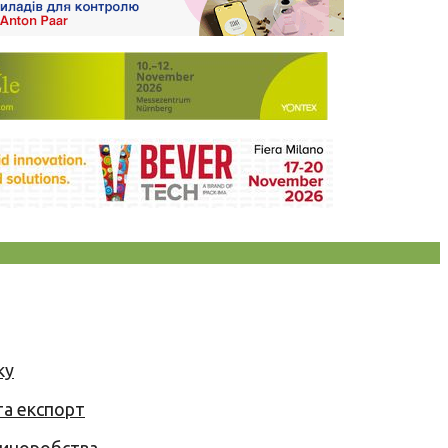
ку
та експорт