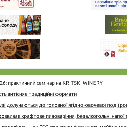
026: практичний семінар на KRITSKI WINERY
сть витісняє традиційні формати
узі долучаються до головної ягідно-овочевої події ро
 розвиває крафтове пивоваріння, безалкогольні напої 