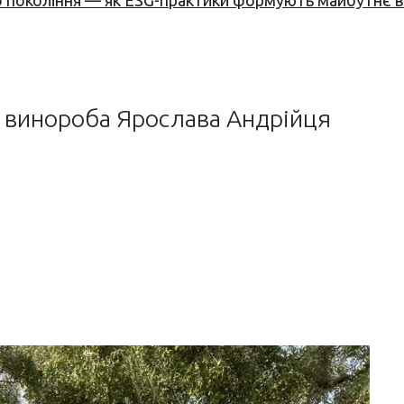
вого покоління — як ESG-практики формують майбутнє
о винороба Ярослава Андрійця