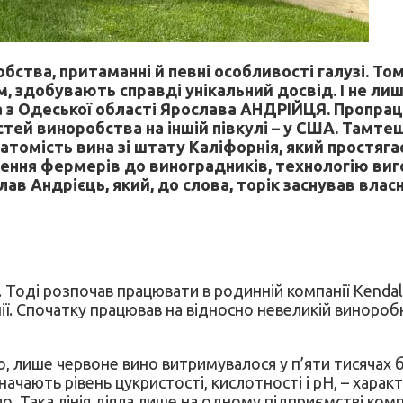
обства, притаманні й певні особливості галузі. То
 здобувають справді унікальний досвід. І не ли
а з Одеської області Ярослава АНДРІЙЦЯ. Пропрац
тей виноробства на іншій півкулі – у США. Тамт
атомість вина зі штату Каліфорнія, який простяг
лення фермерів до виноградників, технологію виг
ав Андрієць, який, до слова, торік заснував вла
 Тоді розпочав працювати в родинній компанії Kenda
нії. Спочатку працював на відносно невеликій виноро
, лише червоне вино витримувалося у п’яти тисячах б
значають рівень цукристості, кислотності і pH, – хара
о. Така лінія діяла лише на одному підприємстві компа