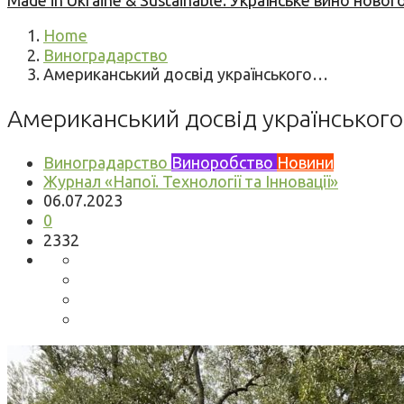
Made in Ukraine & Sustainable: Українське вино но
Home
Виноградарство
Американський досвід українського…
Американський досвід українськог
Виноградарство
Виноробство
Новини
Журнал «Напої. Технології та Інновації»
06.07.2023
0
2332