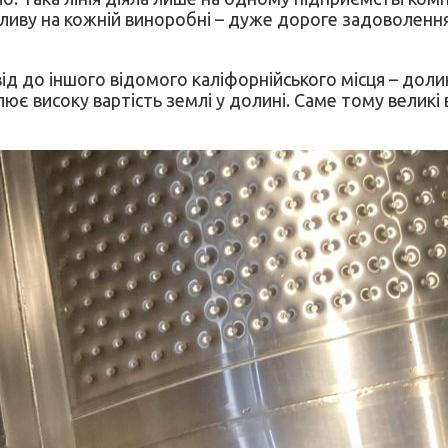
розливу на кожній виноробні – дуже дороге задоволенн
ід до іншого відомого каліфорнійського місця – доли
лює високу вартість землі у долині. Саме тому великі