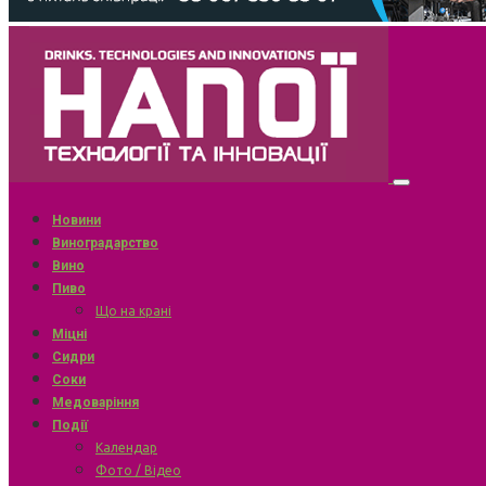
Новини
Виноградарство
Вино
Пиво
Що на крані
Міцні
Сидри
Соки
Медоваріння
Події
Календар
Фото / Відео