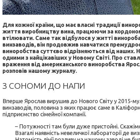
Для кожної країни, що має власні традиції винор
життя виробництву вина, працюючи за кордоном,
втілювати. Саме так відбулося у житті винороб
винзаводів, він продовжив навчатися премудрос
виноробства суттєво відрізняються від наших. Н
одними з найцікавіших у Новому Світі. Про став
враження від американського виноробства Яросл
розповів нашому журналу.
З СОНОМИ ДО НАПИ
Вперше Ярослав вирушив до Нового Світу у 2015-му.
винзаводів, половина з яких працює саме в Каліфор
підприємство сімейної компанії.
– Потужності там були дуже пристойні. Скажімо
Взагалі наявність невеличкої лабораторії де ви
Натомість лінії розливу на нашому заводі не бул