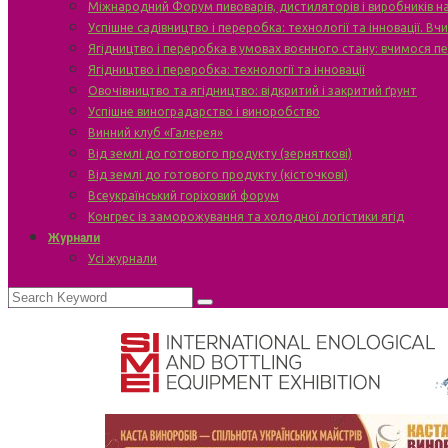
Міжнародний Форум пивоварів, дистиляторів і виробників н
Успішне садівництво і переробка: технології та інновації. В
Ягідництво і переробка в умовах воєнного стану: вчимося п
Ягідництво і переробка: технології та інновації
Овочівництво та ягідництво: відкритий і закритий ґрунт
Успішне виноградарство і виноробство
Винний клуб «Галерея»
Від землі до готового продукту (зерняткові)
Від землі до готового продукту (кісточкові)
Всеукраїнський горіховий форум
Конгрес із заморожування та холодної логістики ягід
Журнали
Усі журнали