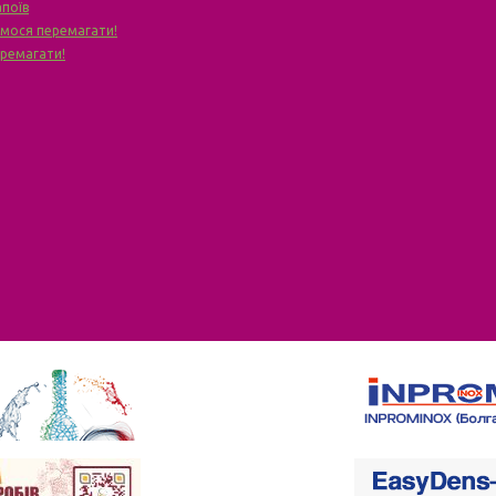
апоїв
чимося перемагати!
еремагати!