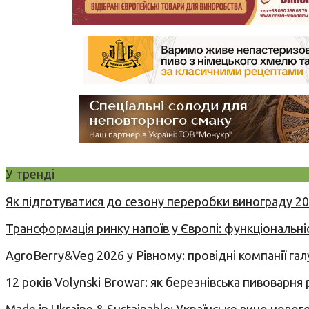
У тренді
Як підготуватися до сезону переробки винограду 2
Трансформація ринку напоїв у Європі: функціональні
AgroBerry&Veg 2026 у Рівному: провідні компанії гал
12 років Volynski Browar: як березнівська пивоварня