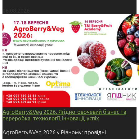
06.08.2026
AgroBerry&Veg 2026. Ягідно-овочевий бізнес та
переробка: технології, інновації, успіх
AgroBerry&Veg 2026 у Рівному: провідні