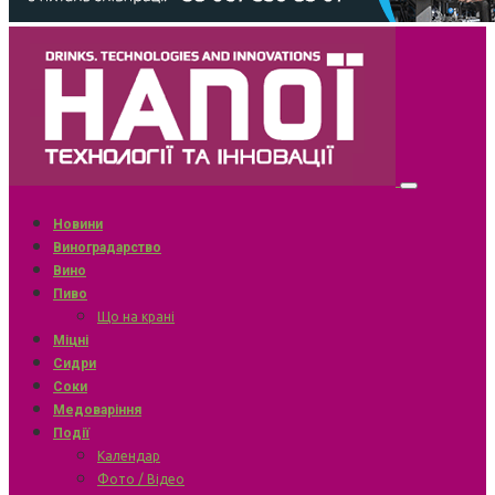
Новини
Виноградарство
Вино
Пиво
Що на крані
Міцні
Сидри
Соки
Медоваріння
Події
Календар
Фото / Відео