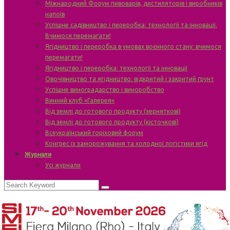
Міжнародний Форум пивоварів, дистиляторів і виробників
напоїв
Успішне садівництво і переробка: технології та інновації.
Вчимося перемагати!
Ягідництво і переробка в умовах воєнного стану: вчимося
перемагати!
Ягідництво і переробка: технології та інновації
Овочівництво та ягідництво: відкритий і закритий ґрунт
Успішне виноградарство і виноробство
Винний клуб «Галерея»
Від землі до готового продукту (зерняткові)
Від землі до готового продукту (кісточкові)
Всеукраїнський горіховий форум
Конгрес із заморожування та холодної логістики ягід
Журнали
Усі журнали