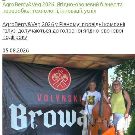
AgroBerry&Veg 2026. Ягідно-овочевий бізнес та
переробка: технології, інновації, успіх
AgroBerry&Veg 2026 у Рівному: провідні компанії
галузі долучаються до головної ягідно-овочевої
події року
05.08.2026