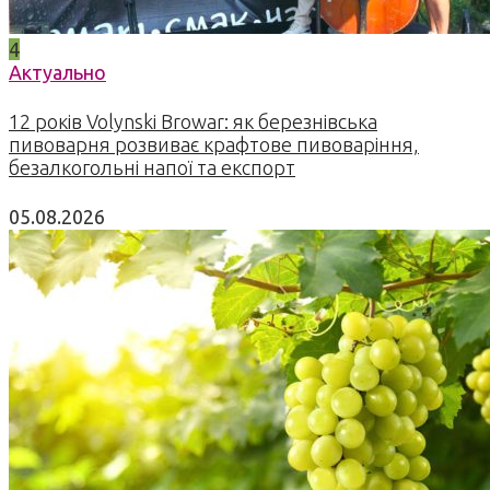
4
Актуально
12 років Volynski Browar: як березнівська
пивоварня розвиває крафтове пивоваріння,
безалкогольні напої та експорт
05.08.2026