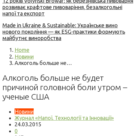
12 років Volynski Browar: як березнівська пивоварня
розвиває крафтове пивоваріння, безалкогольні
напої та експорт
Made in Ukraine & Sustainable: Українське вино
нового покоління — як ESG-практики формують
майбутнє виноробства
Home
Новини
Алкоголь больше не…
Алкоголь больше не будет
причиной головной боли утром –
ученые США
Новини
Журнал «Напої. Технології та Інновації»
24.03.2015
0