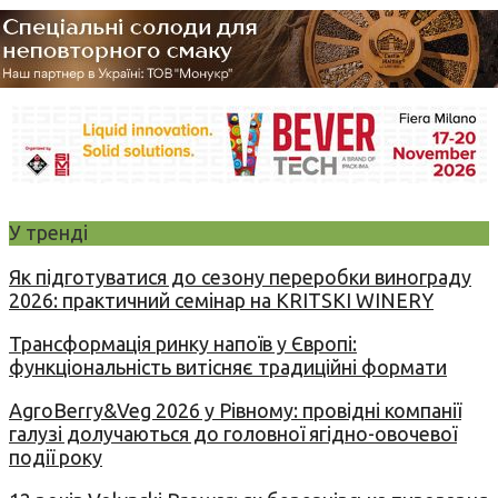
У тренді
Як підготуватися до сезону переробки винограду
2026: практичний семінар на KRITSKI WINERY
Трансформація ринку напоїв у Європі:
функціональність витісняє традиційні формати
AgroBerry&Veg 2026 у Рівному: провідні компанії
галузі долучаються до головної ягідно-овочевої
події року