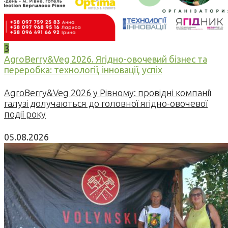
3
AgroBerry&Veg 2026. Ягідно-овочевий бізнес та
переробка: технології, інновації, успіх
AgroBerry&Veg 2026 у Рівному: провідні компанії
галузі долучаються до головної ягідно-овочевої
події року
05.08.2026