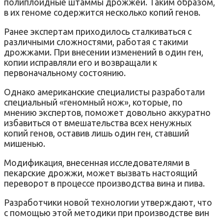
полиплоидные штаммы дрожжей. Таким образом,
в их геноме содержится несколько копий генов.
Ранее экспертам приходилось сталкиваться с
различными сложностями, работая с такими
дрожжами. При внесении изменений в один ген,
копии исправляли его и возвращали к
первоначальному состоянию.
Однако американские специалисты разработали
специальный «геномный нож», которые, по
мнению экспертов, поможет довольно аккуратно
избавиться от вмешательства всех ненужных
копий генов, оставив лишь один ген, ставший
мишенью.
Модификация, внесенная исследователями в
пекарские дрожжи, может вызвать настоящий
переворот в процессе производства вина и пива.
Разработчики новой технологии утверждают, что
с помощью этой методики при производстве вин