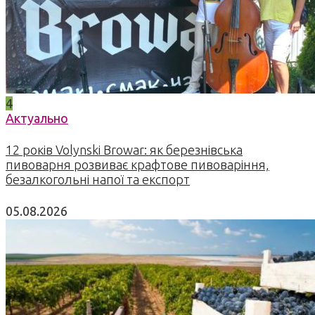
4
Актуально
12 років Volynski Browar: як березнівська
пивоварня розвиває крафтове пивоваріння,
безалкогольні напої та експорт
05.08.2026