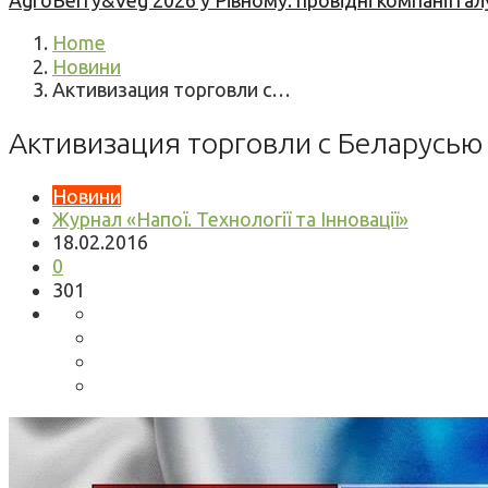
AgroBerry&Veg 2026 у Рівному: провідні компанії гал
Home
Новини
Активизация торговли с…
Активизация торговли с Беларусью
Новини
Журнал «Напої. Технології та Інновації»
18.02.2016
0
301