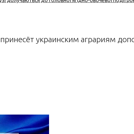
узі долучаються до головної ягідно-овочевої події ро
 принесёт украинским аграриям до