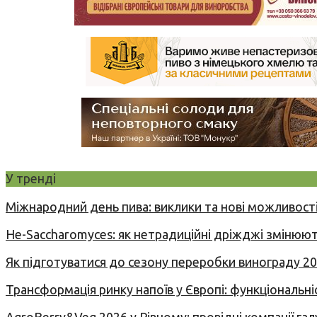
У тренді
Міжнародний день пива: виклики та нові можливості
Не-Saccharomyces: як нетрадиційні дріжджі змінюют
Як підготуватися до сезону переробки винограду 2
Трансформація ринку напоїв у Європі: функціональні