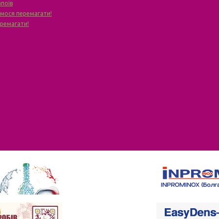
апоїв
чимося перемагати!
еремагати!