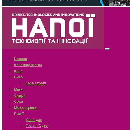
Новини
Виноградарство
Вино
Пиво
Що на крані
Міцні
Сидри
Соки
Медоваріння
Події
Календар
Фото / Відео