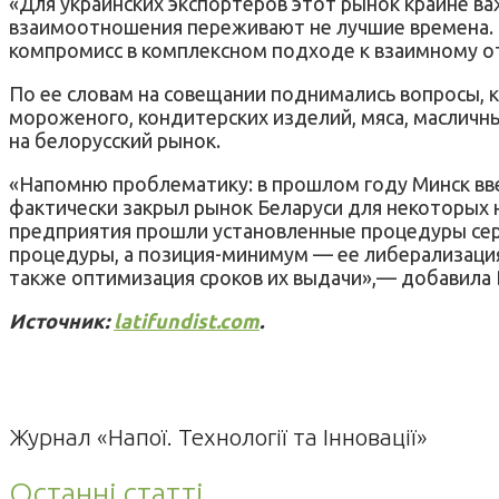
«Для украинских экспортеров этот рынок крайне важ
взаимоотношения переживают не лучшие времена. П
компромисс в комплексном подходе к взаимному о
По ее словам на совещании поднимались вопросы, 
мороженого, кондитерских изделий, мяса, масличны
на белорусский рынок.
«Напомню проблематику: в прошлом году Минск вв
фактически закрыл рынок Беларуси для некоторых 
предприятия прошли установленные процедуры сер
процедуры, а позиция-минимум — ее либерализация,
также оптимизация сроков их выдачи»,— добавила 
Источник:
latifundist.com
.
Журнал «Напої. Технології та Інновації»
Останні статті