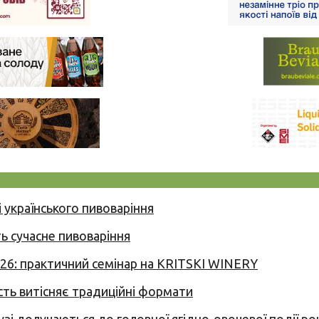
 українського пивоваріння
ь сучасне пивоваріння
026: практичний семінар на KRITSKI WINERY
сть витісняє традиційні формати