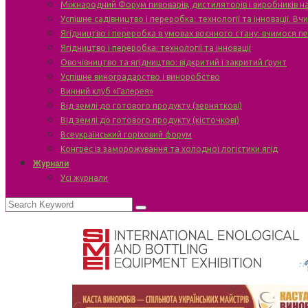
Міжнародний Форум пивоварів, дистиляторів і виробників н
Успішне садівництво і переробка: технології та інновації. В
Ягідництво і переробка в умовах воєнного стану: вчимося п
Ягідництво і переробка: технології та інновації
Овочівництво та ягідництво: відкритий і закритий ґрунт
Успішне виноградарство і виноробство
Винний клуб «Галерея»
Від землі до готового продукту (зерняткові)
Від землі до готового продукту (кісточкові)
Всеукраїнський горіховий форум
Конгрес із заморожування та холодної логістики ягід
Журнали
Усі журнали