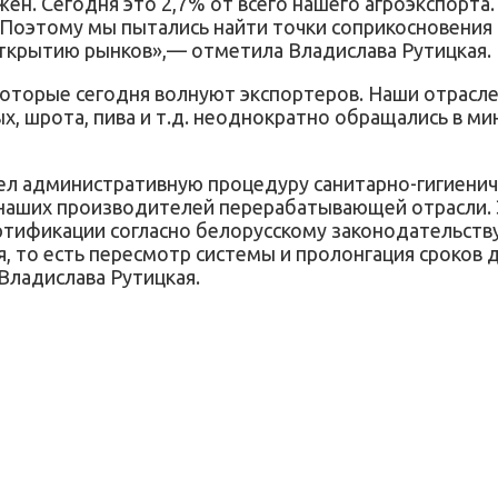
ен. Сегодня это 2,7% от всего нашего агроэкспорта.
оэтому мы пытались найти точки соприкосновения с
ткрытию рынков»,— отметила Владислава Рутицкая.
которые сегодня волнуют экспортеров. Наши отрасле
х, шрота, пива и т.д. неоднократно обращались в ми
ел административную процедуру санитарно-гигиенич
наших производителей перерабатывающей отрасли. Э
тификации согласно белорусскому законодательству
 то есть пересмотр системы и пролонгация сроков д
Владислава Рутицкая.