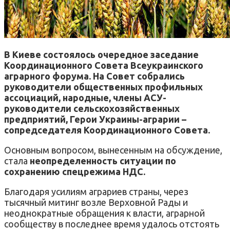
В Киеве состоялось очередное заседание
Координационного Совета Всеукраинского
аграрного форума. На Совет собрались
руководители общественных профильных
ассоциаций, народные, члены АСУ-
руководители сельскохозяйственных
предприятий, Герои Украины-аграрии –
сопредседателя Координационного Совета.
Основным вопросом, вынесенным на обсуждение,
стала
неопределенность ситуации по
сохранению спецрежима НДС.
Благодаря усилиям аграриев страны, через
тысячный митинг возле Верховной Рады и
неоднократные обращения к власти, аграрной
сообществу в последнее время удалось отстоять