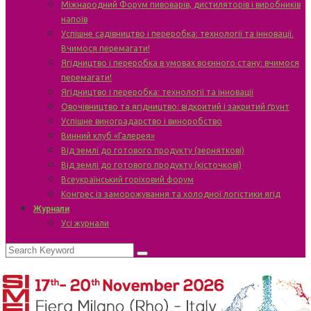
Міжнародний Форум пивоварів, дистиляторів і виробників
напоїв
Успішне садівництво і переробка: технології та інновації.
Вчимося перемагати!
Ягідництво і переробка в умовах воєнного стану: вчимося
перемагати!
Ягідництво і переробка: технології та інновації
Овочівництво та ягідництво: відкритий і закритий ґрунт
Успішне виноградарство і виноробство
Винний клуб «Галерея»
Від землі до готового продукту (зерняткові)
Від землі до готового продукту (кісточкові)
Всеукраїнський горіховий форум
Конгрес із заморожування та холодної логістики ягід
Журнали
Усі журнали