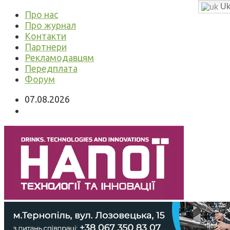
Uk
Про нас
Про журнал
Контакти
Партнери
Рекламодавцям
Передплата
Форум
07.08.2026