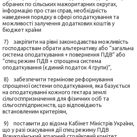
обраних по сільських мажоритарних округах,
інформацію про стан справ, необхідність
наведення порядку в сфері оподаткування та
можливості залучення додаткових коштів у
бюджет країни
7)
закріпити на рівні законодавства можливість
господарствам обрати альтернативу або “загальна
система оподаткування + повернення ПДВ” або
“спец режим ПДВ + спрощена система
оподаткування (єдиний податок 4 групи)”,
8)
забезпечити термінове реформування
спрощеної системи оподаткування, яка базується
на оподаткуванні кожного гектара землі
сільгосппризначення для фізичних осіб та
сільгосппідприємств, що відповідають
встановленим критеріям,
9)
поставити до відома Кабінет Міністрів України,
що у разі скасування дії спец режиму ПДВ
Всеукраїнський аграрний страйковий комітет