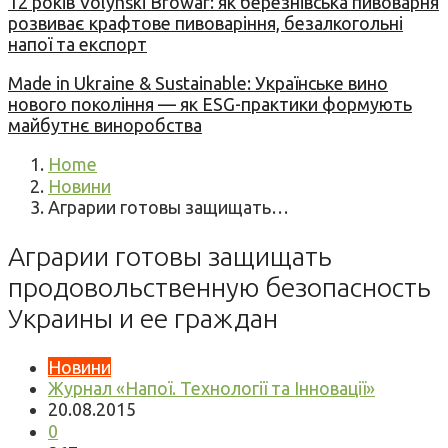
12 років Volynski Browar: як березнівська пивоварня
розвиває крафтове пивоваріння, безалкогольні
напої та експорт
Made in Ukraine & Sustainable: Українське вино
нового покоління — як ESG-практики формують
майбутнє виноробства
Home
Новини
Аграрии готовы защищать…
Аграрии готовы защищать
продовольственную безопасность
Украины и ее граждан
Новини
Журнал «Напої. Технології та Інновації»
20.08.2015
0