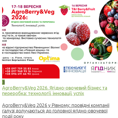
3
AgroBerry&Veg 2026. Ягідно-овочевий бізнес та
переробка: технології, інновації, успіх
AgroBerry&Veg 2026 у Рівному: провідні компанії
галузі долучаються до головної ягідно-овочевої
події року