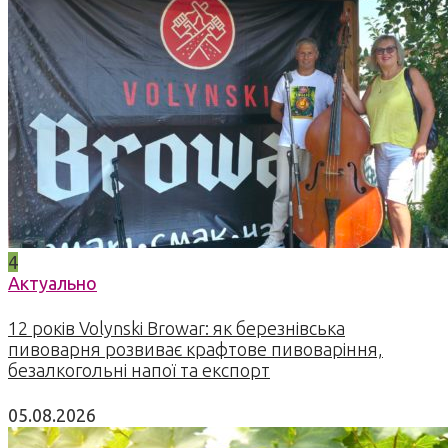
4
Актуально
12 років Volynski Browar: як березнівська
пивоварня розвиває крафтове пивоваріння,
безалкогольні напої та експорт
05.08.2026