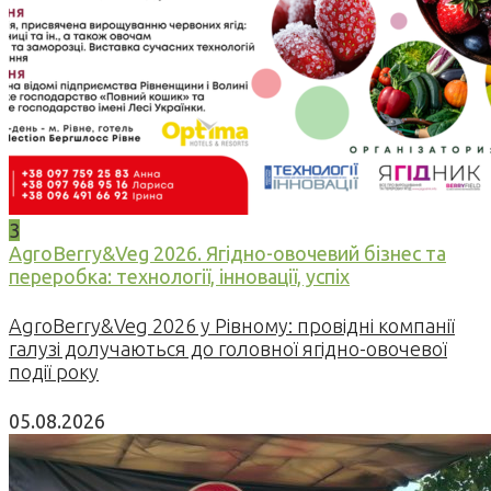
3
AgroBerry&Veg 2026. Ягідно-овочевий бізнес та
переробка: технології, інновації, успіх
AgroBerry&Veg 2026 у Рівному: провідні компанії
галузі долучаються до головної ягідно-овочевої
події року
05.08.2026