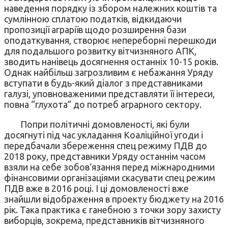
наведення порядку із збором належних коштів та
сумлінною сплатою податків, відкидаючи
пропозиції аграріїв щодо розширення бази
оподаткування, створює непереборні перешкоди
для подальшого розвитку вітчизняного АПК,
зводить нанівець досягнення останніх 10-15 років.
Однак найбільш загрозливим є небажання Уряду
вступати в будь-який діалог з представниками
галузі, уповноваженими представляти її інтереси,
повна “глухота” до потреб аграрного сектору.
Попри політичні домовленості, які були
досягнуті під час укладання Коаліційної угоди і
передбачали збереження спец режиму ПДВ до
2018 року, представники Уряду останнім часом
взяли на себе зобов‘язання перед міжнародними
фінансовими організаціями скасувати спец режим
ПДВ вже в 2016 році. І ці домовленості вже
знайшли відображення в проекту бюджету на 2016
рік. Така практика є ганебною з точки зору захисту
виборців, зокрема, представників вітчизняного