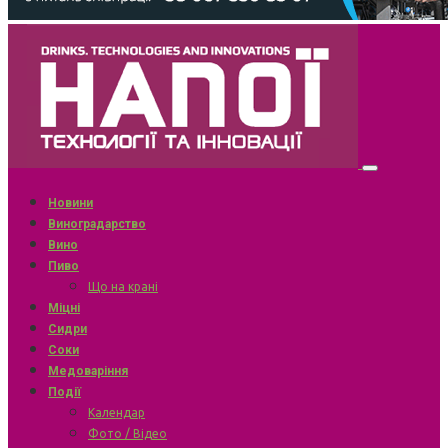
Новини
Виноградарство
Вино
Пиво
Що на крані
Міцні
Сидри
Соки
Медоваріння
Події
Календар
Фото / Відео