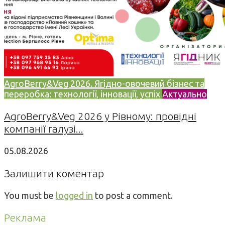
AgroBerry&Veg 2026. Ягідно-овочевий бізнес та
переробка: технології, інновації, успіх
Актуально
AgroBerry&Veg 2026 у Рівному: провідні
компанії галузі...
05.08.2026
Залишити коментар
You must be
logged in
to post a comment.
Реклама