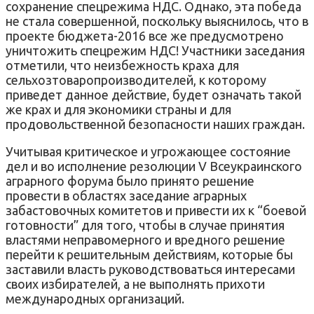
сохранение спецрежима НДС. Однако, эта победа
не стала совершенной, поскольку выяснилось, что в
проекте бюджета-2016 все же предусмотрено
уничтожить спецрежим НДС! Участники заседания
отметили, что неизбежность краха для
сельхозтоваропроизводителей, к которому
приведет данное действие, будет означать такой
же крах и для экономики страны и для
продовольственной безопасности наших граждан.
Учитывая критическое и угрожающее состояние
дел и во исполнение резолюции V Всеукраинского
аграрного форума было принято решение
провести в областях заседание аграрных
забастовочных комитетов и привести их к “боевой
готовности” для того, чтобы в случае принятия
властями неправомерного и вредного решение
перейти к решительным действиям, которые бы
заставили власть руководствоваться интересами
своих избирателей, а не выполнять прихоти
международных организаций.