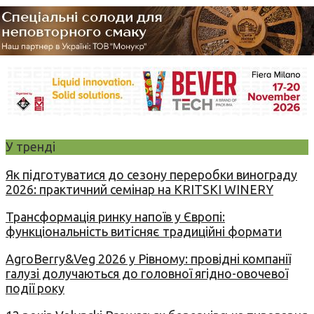
У тренді
Як підготуватися до сезону переробки винограду
2026: практичний семінар на KRITSKI WINERY
Трансформація ринку напоїв у Європі:
функціональність витісняє традиційні формати
AgroBerry&Veg 2026 у Рівному: провідні компанії
галузі долучаються до головної ягідно-овочевої
події року