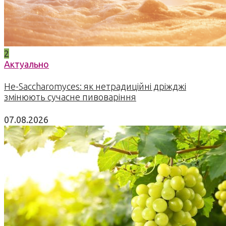
2
Актуально
Не-Saccharomyces: як нетрадиційні дріжджі
змінюють сучасне пивоваріння
07.08.2026