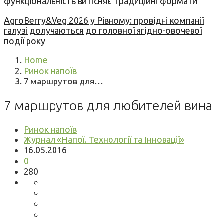
функціональність витісняє традиційні формати
AgroBerry&Veg 2026 у Рівному: провідні компанії
галузі долучаються до головної ягідно-овочевої
події року
Home
Ринок напоїв
7 маршрутов для…
7 маршрутов для любителей вина
Ринок напоїв
Журнал «Напої. Технології та Інновації»
16.05.2016
0
280