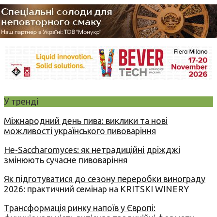
У тренді
Міжнародний день пива: виклики та нові
можливості українського пивоваріння
Не-Saccharomyces: як нетрадиційні дріжджі
змінюють сучасне пивоваріння
Як підготуватися до сезону переробки винограду
2026: практичний семінар на KRITSKI WINERY
Трансформація ринку напоїв у Європі: