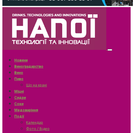
Новини
Виноградарство
Вино
Пиво
Що на крані
Міцні
Сидри
Соки
Медоваріння
Події
Календар
Фото / Відео