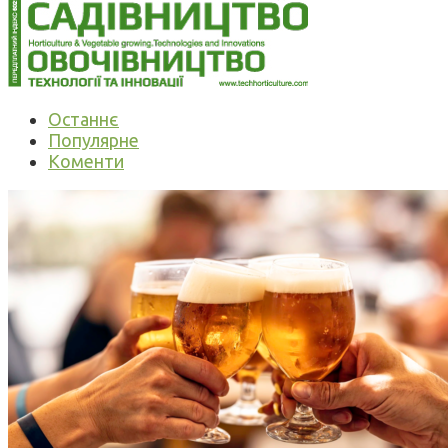
Останнє
Популярне
Коменти