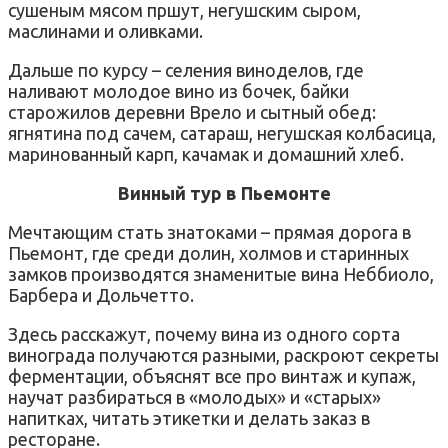
сушеным мясом пршут, негушским сыром,
маслинами и оливками.
Дальше по курсу – селения виноделов, где
наливают молодое вино из бочек, байки
старожилов деревни Врело и сытный обед:
ягнятина под сачем, сатараш, негушская колбасица,
маринованный карп, качамак и домашний хлеб.
Винный тур в Пьемонте
Мечтающим стать знатоками – прямая дорога в
Пьемонт, где среди долин, холмов и старинных
замков производятся знаменитые вина Неббиоло,
Барбера и Дольчетто.
Здесь расскажут, почему вина из одного сорта
винограда получаются разными, раскроют секреты
ферментации, объяснят все про винтаж и купаж,
научат разбираться в «молодых» и «старых»
напитках, читать этикетки и делать заказ в
ресторане.