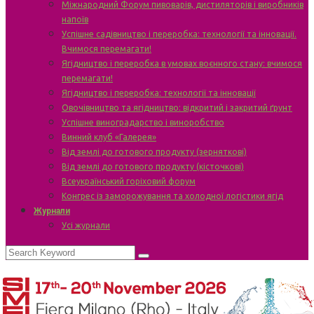
Міжнародний Форум пивоварів, дистиляторів і виробників
напоїв
Успішне садівництво і переробка: технології та інновації.
Вчимося перемагати!
Ягідництво і переробка в умовах воєнного стану: вчимося
перемагати!
Ягідництво і переробка: технології та інновації
Овочівництво та ягідництво: відкритий і закритий ґрунт
Успішне виноградарство і виноробство
Винний клуб «Галерея»
Від землі до готового продукту (зерняткові)
Від землі до готового продукту (кісточкові)
Всеукраїнський горіховий форум
Конгрес із заморожування та холодної логістики ягід
Журнали
Усі журнали