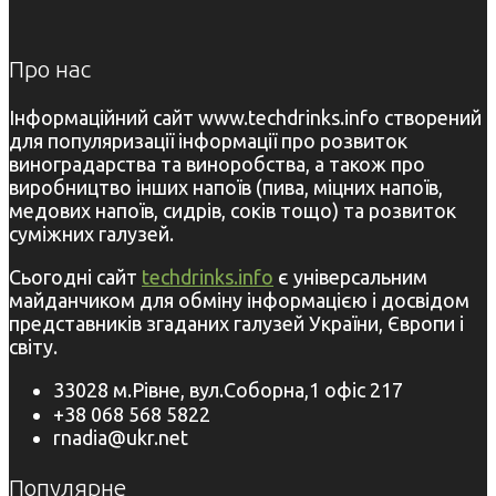
Про нас
Інформаційний сайт www.techdrinks.info створений
для популяризації інформації про розвиток
виноградарства та виноробства, а також про
виробництво інших напоїв (пива, міцних напоїв,
медових напоїв, сидрів, соків тощо) та розвиток
суміжних галузей.
Сьогодні сайт
techdrinks.info
є універсальним
майданчиком для обміну інформацією і досвідом
представників згаданих галузей України, Європи і
світу.
33028 м.Рівне, вул.Соборна,1 офіс 217
+38 068 568 5822
rnadia@ukr.net
Популярне