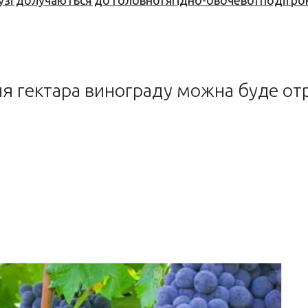
узі долучаються до головної ягідно-овочевої події ро
ня гектара винограду можна буде от