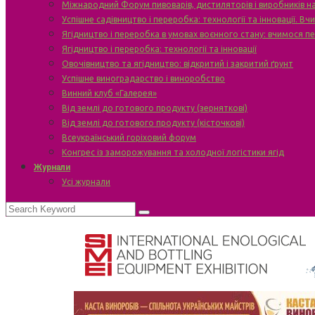
Міжнародний Форум пивоварів, дистиляторів і виробників н
Успішне садівництво і переробка: технології та інновації. В
Ягідництво і переробка в умовах воєнного стану: вчимося п
Ягідництво і переробка: технології та інновації
Овочівництво та ягідництво: відкритий і закритий ґрунт
Успішне виноградарство і виноробство
Винний клуб «Галерея»
Від землі до готового продукту (зерняткові)
Від землі до готового продукту (кісточкові)
Всеукраїнський горіховий форум
Конгрес із заморожування та холодної логістики ягід
Журнали
Усі журнали