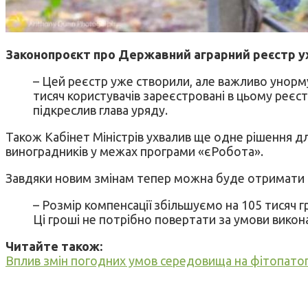
Законопроєкт про Державний аграрний реєстр ухв
– Цей реєстр уже створили, але важливо унорм
тисяч користувачів зареєстровані в цьому реєст
підкреслив глава уряду.
Також Кабінет Міністрів ухвалив ще одне рішення дл
виноградників у межах програми «єРобота».
Завдяки новим змінам тепер можна буде отримати 3
– Розмір компенсації збільшуємо на 105 тисяч г
Ці гроші не потрібно повертати за умови викона
Читайте також:
Вплив змін погодних умов середовища на фітопатог