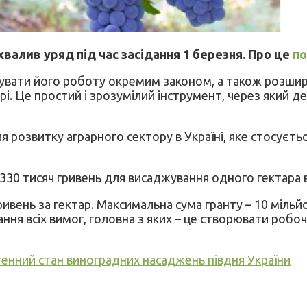
алив уряд під час засідання 1 березня. Про це
п
увати його роботу окремим законом, а також розшир
рі. Це простий і зрозумілий інструмент, через який д
я розвитку аграрного сектору в Україні, яке стосуєть
30 тисяч гривень для висаджування одного гектара 
ривень за гектар. Максимальна сума гранту – 10 мільйо
ння всіх вимог, головна з яких – це створювати робоч
енний стан виноградних насаджень півдня України