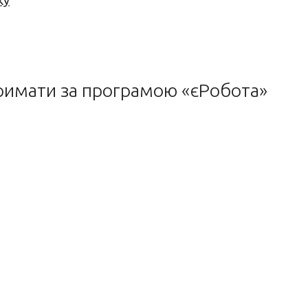
ку
римати за програмою «єРобота»