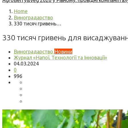
AgroBerry&Veg 2026 у Рівному: провідні компанії гал
Home
Виноградарство
330 тисяч гривень…
330 тисяч гривень для висаджуван
Виноградарство
Новини
Журнал «Напої. Технології та Інновації»
04.03.2024
0
996