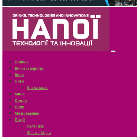
Новини
Виноградарство
Вино
Пиво
Що на крані
Міцні
Сидри
Соки
Медоваріння
Події
Календар
Фото / Відео