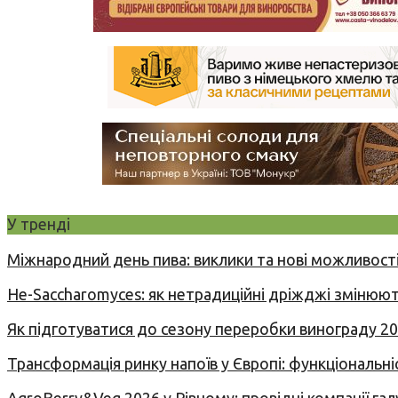
У тренді
Міжнародний день пива: виклики та нові можливості
Не-Saccharomyces: як нетрадиційні дріжджі змінюют
Як підготуватися до сезону переробки винограду 2
Трансформація ринку напоїв у Європі: функціональні