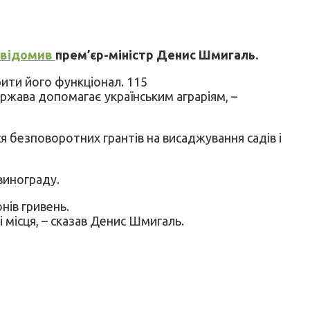
овідомив
прем’єр-міністр Денис Шмигаль.
ити його функціонал. 115
ержава допомагає українським аграріям, –
ся безповоротних грантів на висаджування садів і
винограду.
нів гривень.
і місця, – сказав Денис Шмигаль.