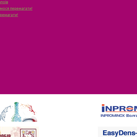
апоїв
чимося перемагати!
еремагати!