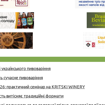
 українського пивоваріння
ь сучасне пивоваріння
026: практичний семінар на KRITSKI WINERY
сть витісняє традиційні формати