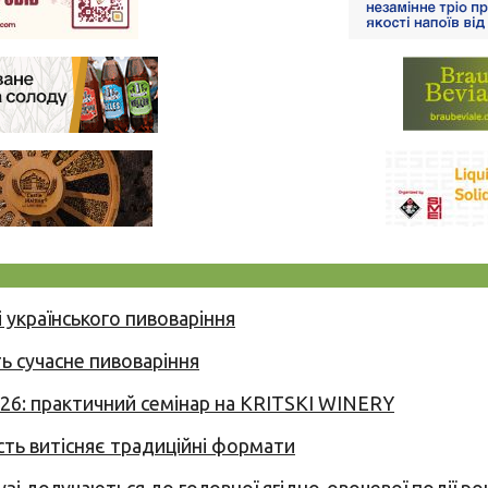
 українського пивоваріння
ь сучасне пивоваріння
026: практичний семінар на KRITSKI WINERY
сть витісняє традиційні формати