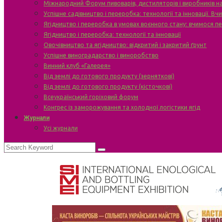
Міжнародний Форум пивоварів, дистиляторів і виробників н
Успішне садівництво і переробка: технології та інновації. В
Ягідництво і переробка в умовах воєнного стану: вчимося п
Ягідництво і переробка: технології та інновації
Овочівництво та ягідництво: відкритий і закритий ґрунт
Успішне виноградарство і виноробство
Винний клуб «Галерея»
Від землі до готового продукту (зерняткові)
Від землі до готового продукту (кісточкові)
Всеукраїнський горіховий форум
Конгрес із заморожування та холодної логістики ягід
Журнали
Усі журнали