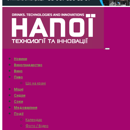
Новини
Виноградарство
Вино
Пиво
Що на крані
Міцні
Сидри
Соки
Медоваріння
Події
Календар
Фото / Відео