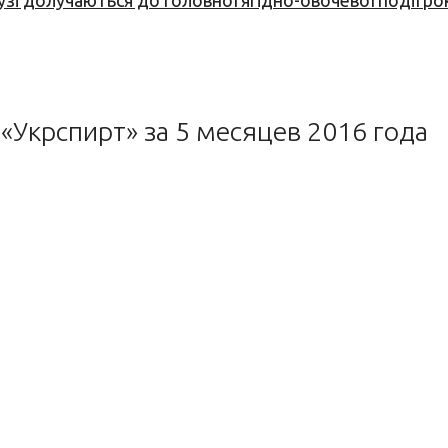
узі долучаються до головної ягідно-овочевої події ро
 «Укрспирт» за 5 месяцев 2016 года