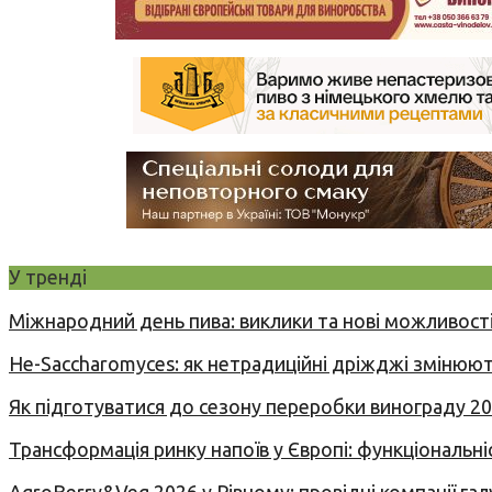
У тренді
Міжнародний день пива: виклики та нові можливості
Не-Saccharomyces: як нетрадиційні дріжджі змінюют
Як підготуватися до сезону переробки винограду 2
Трансформація ринку напоїв у Європі: функціональні