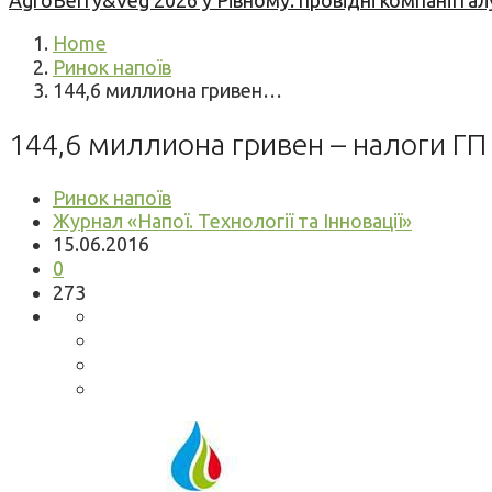
AgroBerry&Veg 2026 у Рівному: провідні компанії гал
Home
Ринок напоїв
144,6 миллиона гривен…
144,6 миллиона гривен – налоги ГП
Ринок напоїв
Журнал «Напої. Технології та Інновації»
15.06.2016
0
273