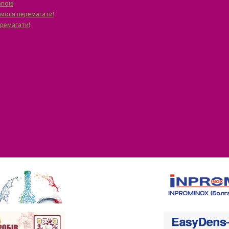
апоїв
чимося перемагати!
еремагати!