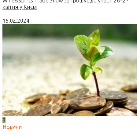
Wine&Spirits Trade Show запрошує до участі 26–27
квітня у Києві
15.02.2024
3
Новини