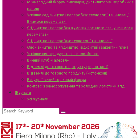
Міжнародний Форум пивоварів, дистиляторів і виробників
напоїв
Успішне садівництво і переробка: технології та інновації.
Вчимося перемагати!
Ягідництво і переробка в умовах воєнного стану: вчимося
перемагати!
Ягідництво і переробка: технології та інновації
Овочівництво та ягідництво: відкритий і закритий ґрунт
Успішне виноградарство і виноробство
Винний клуб «Галерея»
Від землі до готового продукту (зерняткові)
Від землі до готового продукту (кісточкові)
Всеукраїнський горіховий форум
Конгрес із заморожування та холодної логістики ягід
Журнали
Усі журнали