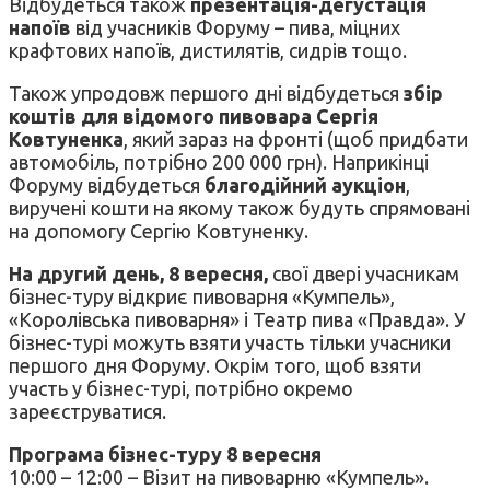
Відбудеться також
презентація-дегустація
напоїв
від учасників Форуму – пива, міцних
крафтових напоїв, дистилятів, сидрів тощо.
Також упродовж першого дні відбудеться
збір
коштів для відомого пивовара Сергія
Ковтуненка
, який зараз на фронті (щоб придбати
автомобіль, потрібно 200 000 грн). Наприкінці
Форуму відбудеться
благодійний аукціон
,
виручені кошти на якому також будуть спрямовані
на допомогу Сергію Ковтуненку.
На другий день, 8 вересня,
свої двері учасникам
бізнес-туру відкриє пивоварня «Кумпель»,
«Королівська пивоварня» і Театр пива «Правда». У
бізнес-турі можуть взяти участь тільки учасники
першого дня Форуму. Окрім того, щоб взяти
участь у бізнес-турі, потрібно окремо
зареєструватися.
Програма бізнес-туру 8 вересня
10:00 – 12:00 – Візит на пивоварню «Кумпель».