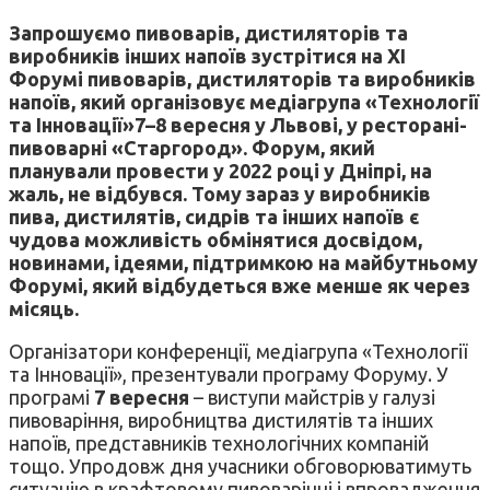
Запрошуємо пивоварів, дистиляторів та
виробників інших напоїв зустрітися на
XI
Форумі пивоварів, дистиляторів та виробників
напоїв
, який організовує медіагрупа «Технології
та Інновації»
7–8 вересня у Львові
, у ресторані-
пивоварні «Старгород». Форум, який
планували провести у 2022 році у Дніпрі, на
жаль, не відбувся. Тому зараз у виробників
пива, дистилятів, сидрів та інших напоїв є
чудова можливість обмінятися досвідом,
новинами, ідеями, підтримкою на майбутньому
Форумі, який відбудеться вже менше як через
місяць.
Організатори конференції, медіагрупа «Технології
та Інновації», презентували програму Форуму. У
програмі
7 вересня
– виступи майстрів у галузі
пивоваріння, виробництва дистилятів та інших
напоїв, представників технологічних компаній
тощо. Упродовж дня учасники обговорюватимуть
ситуацію в крафтовому пивоварінні і впровадження