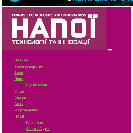
Новини
Виноградарство
Вино
Пиво
Що на крані
Міцні
Сидри
Соки
Медоваріння
Події
Календар
Фото / Відео