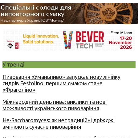
У тренді
Пивоварня «Уманьпиво» запускає нову лінійку
сидрів Festolino: першим смаком стане
«Фраголіно»
Міжнародний день пива: виклики та нові
можливості українського пивоваріння
Не-Saccharomyces: як нетрадиційні дріжджі
змінюють сучасне пивоваріння