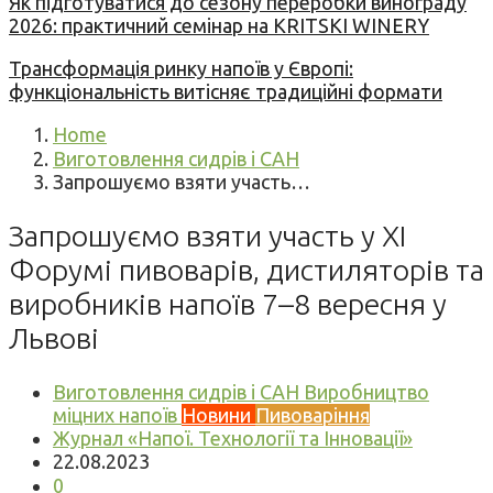
Як підготуватися до сезону переробки винограду
2026: практичний семінар на KRITSKI WINERY
Трансформація ринку напоїв у Європі:
функціональність витісняє традиційні формати
Home
Виготовлення сидрів і САН
Запрошуємо взяти участь…
Запрошуємо взяти участь у XI
Форумі пивоварів, дистиляторів та
виробників напоїв 7–8 вересня у
Львові
Виготовлення сидрів і САН
Виробництво
міцних напоїв
Новини
Пивоваріння
Журнал «Напої. Технології та Інновації»
22.08.2023
0