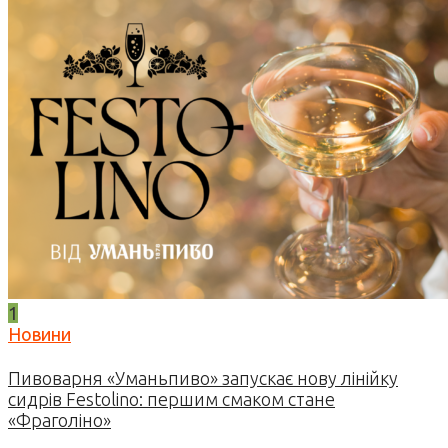
1
Новини
Пивоварня «Уманьпиво» запускає нову лінійку
сидрів Festolino: першим смаком стане
«Фраголіно»