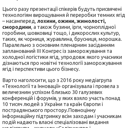
Цього разу презентації спікерів будуть присвячені
технологіям вирощування й переробки темних ягід
– насамперед,
лохини, ожини, жимолості,
смородини
, а також бузини, ірги, чорноплідної
горобини, шовковиці тощо, і дикорослих культур,
таких, як чорниця, журавлина, брусниця, морошка.
Паралельно з основним пленарним засіданням
запланований III Конгрес із заморожування та
холодної логістики ягід, упродовж якого учасники
дізнаються про новітні технології заморожування
ягід і перспективи цього бізнесу.
Варто наголосити, що з 2016 року медіагрупа
«Технології та Інновації» організувала і провела з
величезним успіхом близько 30 галузевих
конференцій і форумів, у яких взяло участь понад
10 тисяч людей з України та країн Європи і
пострадянського простору.Повноцінну
інформаційну підтримку всім заходам і учасникам
подій надають власні спеціалізовані видання
медіагрупи – журнали «Садівництво і