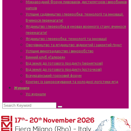
Міжнародний Форум пивоварів, дистиляторів і виробників
напоїв
Успішне садівництво і переробка: технології та інновації.
Вчимося перемагати!
Ягідництво і переробка в умовах воєнного стану: вчимося
перемагати!
Ягідництво і переробка: технології та інновації
Овочівництво та ягідництво: відкритий і закритий ґрунт
Успішне виноградарство і виноробство
Винний клуб «Галерея»
Від землі до готового продукту (зерняткові)
Від землі до готового продукту (кісточкові)
Всеукраїнський горіховий форум
Конгрес із заморожування та холодної логістики ягід
Журнали
Усі журнали