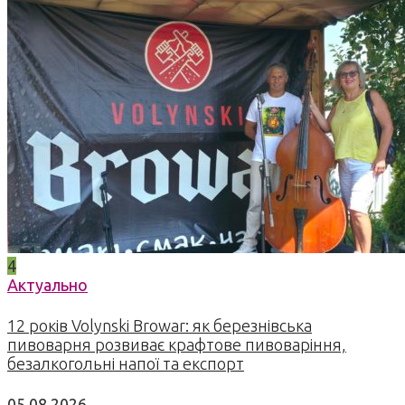
4
Актуально
12 років Volynski Browar: як березнівська
пивоварня розвиває крафтове пивоваріння,
безалкогольні напої та експорт
05.08.2026