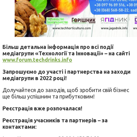
Більш детальна інформація про всі події
медіагрупи «Технології та Інновації» – на сайті
www.forum.techdrinks.info
Запрошуємо до участі і партнерства на заходи
медіагрупи в 2022 році!
Долучайтеся до заходів, щоб зробити свій бізнес
ще більш успішним та прибутковим!
Реєстрація вже розпочалася!
Реєстрація учасників та партнерів – за
контактами: