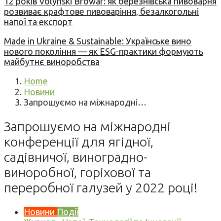
12 років Volynski Browar: як березнівська пивоварня
розвиває крафтове пивоваріння, безалкогольні
напої та експорт
Made in Ukraine & Sustainable: Українське вино
нового покоління — як ESG-практики формують
майбутнє виноробства
Home
Новини
Запрошуємо на міжнародні…
Запрошуємо на міжнародні
конференції для ягідної,
садівничої, виноградно-
виноробної, горіхової та
переробної галузей у 2022 році!
Новини
Події