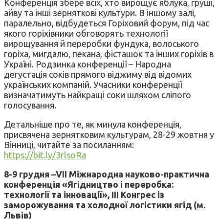
Конференція збере всіх, хто вирощує яблука, груші,
айву та інші зерняткові культури. В іншому залі,
паралельно, відбудеться Горіховий форум, під час
якого горіхівники обговорять технології
вирощування й переробки фундука, волоського
горіха, мигдалю, пекана, фісташок та інших горіхів в
Україні. Родзинка конференції – Народна
дегустація соків прямого віджиму від відомих
українських компаній. Учасники конференції
визначатимуть найкращі соки шляхом сліпого
голосування.
Детальніше про те, як минула конференція,
присвячена зернятковим культурам, 28-29 жовтня у
Вінниці, читайте за посиланням:
https://bit.ly/3rlsoRa
8-9 грудня –
VII
Міжнародна науково-практична
конференція «Ягідництво і переробка:
технології та інновації»,
III
Конгрес із
заморожування та холодної логістики ягід (м.
Львів)