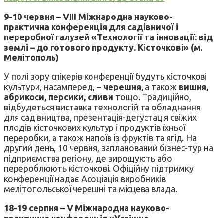
9-10 червня –
VIII
Міжнародна науково-
практична конференція для садівничої і
переробної галузей «Технології та інновації: від
землі – до готового продукту. Кісточкові» (м.
Мелітополь)
У полі зору спікерів конференції будуть кісточкові
культури, насамперед, –
черешня,
а також
вишня,
абрикоси, персики, сливи
тощо
.
Традиційно,
відбудеться виставка технологій та обладнання
для садівництва, презентація-дегустація свіжих
плодів кісточкових культур і продуктів їхньої
переробки, а також напоїв із фруктів та ягід. На
другий день, 10 червня, запланований бізнес-тур на
підприємства регіону, де вирощують або
перероблюють кісточкові. Офіційну підтримку
конференції надає Асоціація виробників
мелітопольської черешні та місцева влада.
18-19 серпня –
V
Міжнародна науково-
практична конференція «Успішне