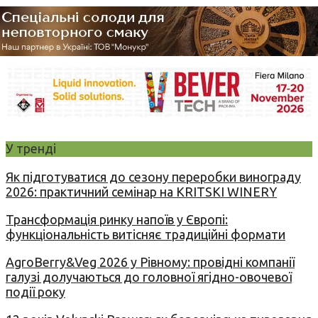
У тренді
Як підготуватися до сезону переробки винограду
2026: практичний семінар на KRITSKI WINERY
Трансформація ринку напоїв у Європі:
функціональність витісняє традиційні формати
AgroBerry&Veg 2026 у Рівному: провідні компанії
галузі долучаються до головної ягідно-овочевої
події року