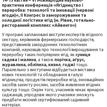
практична конференція «Ягідництво і
переробка: технології та інновації (червоні
ягоди)»,
II
Конгрес із заморожування та
холодної логістики ягід (м. Рівне, готельно-
ресторанний комплекс «Айвенго»)
У програмі заплановані виступи експертів ягідного
сектору, керівників фермерських господарств,
представників закордонних технологічних
компаній, науковців про технології вирощування та
переробку таких популярних ягід, як
суниця
садова і малина
, а також
порічка, аґрус,
журавлина, обліпиха, кизил
,
годжі
тощо.
Паралельно з виступами відбудеться виставка
нових технологій та обладнання в галузі
ягідництва, продуктів переробки ягід, інноваційних
засобів захисту рослин, засобів живлення ягідних
культур тощо. Окрім того, учасників чекає ярмарок
саджанців, упродовж якого учасники зможуть
придбати якісний сертифікований садивний
матеріал.