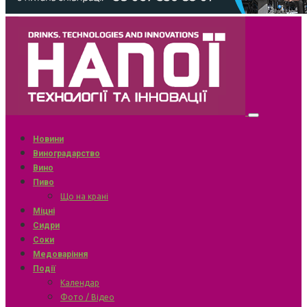
Новини
Виноградарство
Вино
Пиво
Що на крані
Міцні
Сидри
Соки
Медоваріння
Події
Календар
Фото / Відео