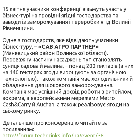
15 квітня учасники конференції візьмуть участь у
бізнес-турі на провідні ягідні господарства та
заводи із заморожування і переробки ягід Волині і
Рівненщини.
Одне з господарств, яке відвідають учасники
бізнес-туру, –
«САВ АГРО ПАРТНЕР»
(Маневицький район Волинської області).
Переважну частину насаджень тут становлять
суниця садова й малина, – понад 200 гектарів (з них
на 140 гектарах ягоди вирощують за органічною
технологією). Також компанія має холодильники й
обладнання для шокового заморожування.
Компанія має успішний досвід роботи з ритейлом,
зокрема, з європейськими мережами Metro
Сash&Carry й Auchan, а також реалізовує ягоди на
свіжому ринку.
Детальніше про конференцію читайте за
посиланням:
http://forum.techdrinks.info/ua/event/38