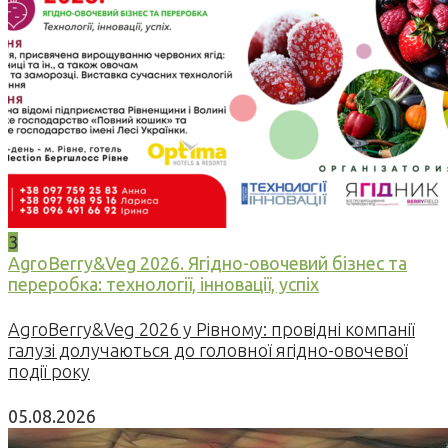
3
AgroBerry&Veg 2026. Ягідно-овочевий бізнес та
переробка: технології, інновації, успіх
AgroBerry&Veg 2026 у Рівному: провідні компанії
галузі долучаються до головної ягідно-овочевої
події року
05.08.2026