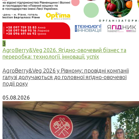
3
AgroBerry&Veg 2026. Ягідно-овочевий бізнес та
переробка: технології, інновації, успіх
AgroBerry&Veg 2026 у Рівному: провідні компанії
галузі долучаються до головної ягідно-овочевої
події року
05.08.2026