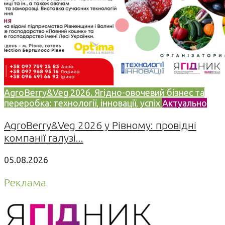
AgroBerry&Veg 2026. Ягідно-овочевий бізнес та
переробка: технології, інновації, успіх
Актуально
AgroBerry&Veg 2026 у Рівному: провідні
компанії галузі...
05.08.2026
Реклама