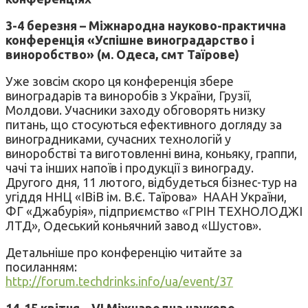
3-4 березня – Міжнародна науково-практична
конференція «Успішне виноградарство і
виноробство» (м. Одеса, смт Таїрове)
Уже зовсім скоро ця конференція збере
виноградарів та виноробів з України, Грузії,
Молдови. Учасники заходу обговорять низку
питань, що стосуються ефективного догляду за
виноградниками, сучасних технологій у
виноробстві та виготовленні вина, коньяку, граппи,
чачі та інших напоїв і продукції з винограду.
Другого дня, 11 лютого, відбудеться бізнес-тур на
угіддя ННЦ «ІВіВ ім. В.Є. Таїрова» НААН України,
ФГ «Джабурія», підприємство «ГРІН ТЕХНОЛОДЖІ
ЛТД», Одеський коньячний завод «Шустов».
Детальніше про конференцію читайте за
посиланням:
http://forum.techdrinks.info/ua/event/37
14-15 квітня –
VI
Міжнародна науково-