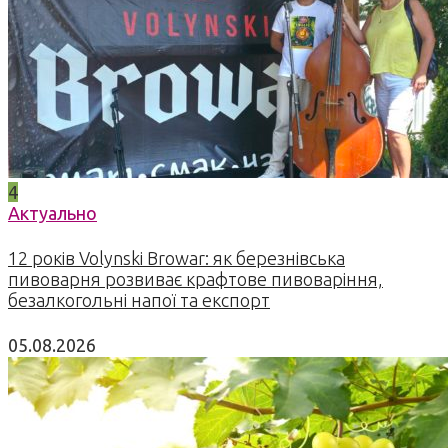
4
Актуально
12 років Volynski Browar: як березнівська
пивоварня розвиває крафтове пивоваріння,
безалкогольні напої та експорт
05.08.2026