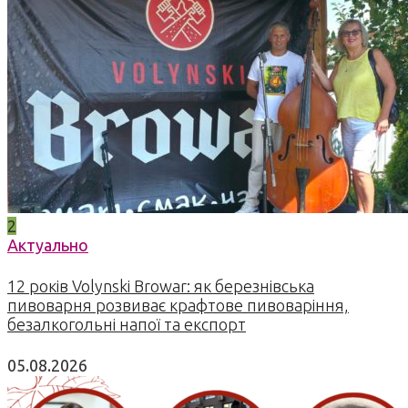
2
Актуально
12 років Volynski Browar: як березнівська
пивоварня розвиває крафтове пивоваріння,
безалкогольні напої та експорт
05.08.2026