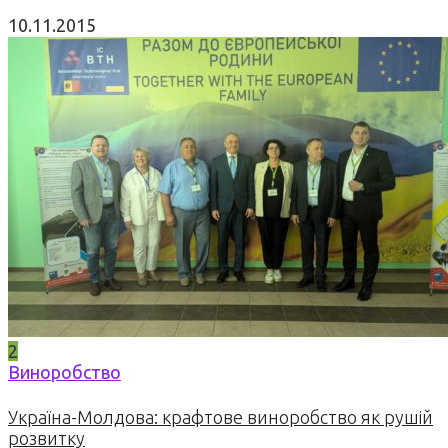
10.11.2015
2
Виноробство
Україна-Молдова: крафтове виноробство як рушій
розвитку