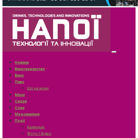
Новини
Виноградарство
Вино
Пиво
Що на крані
Міцні
Сидри
Соки
Медоваріння
Події
Календар
Фото / Відео