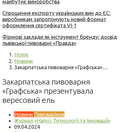
майбутнє виноробства
Спрощення експорту українських вин до ЄС:
виробникам запропонують новий формат
оформлення сертифіката VI-1
Фірмові заклади як інструмент бренду: досвід
львівської пивоварні «Правда»
Home
Новини
Закарпатська пивоварня «Графська»…
Закарпатська пивоварня
«Графська» презентувала
вересовий ель
Новини
Пивоваріння
Журнал «Напої. Технології та Інновації»
09.04.2024