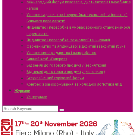
Міжнародний Форум пивоварів, дистиляторів і виробників
напоїв
Успішне садівництво і переробка: технології та інновації.
Вчимося перемагати!
Ягідництво і переробка в умовах воєнного стану: вчимося
перемагати!
Ягідництво і переробка: технології та інновації
Овочівництво та ягідництво: відкритий і закритий ґрунт
Успішне виноградарство і виноробство
Винний клуб «Галерея»
Від землі до готового продукту (зерняткові)
Від землі до готового продукту (кісточкові)
Всеукраїнський горіховий форум
Конгрес із заморожування та холодної логістики ягід
Журнали
Усі журнали