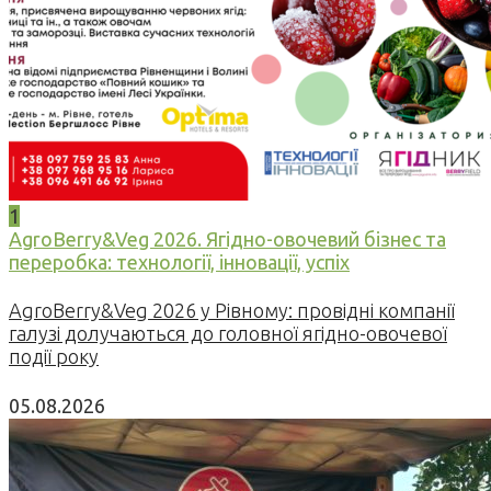
1
AgroBerry&Veg 2026. Ягідно-овочевий бізнес та
переробка: технології, інновації, успіх
AgroBerry&Veg 2026 у Рівному: провідні компанії
галузі долучаються до головної ягідно-овочевої
події року
05.08.2026