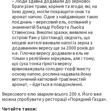
– Люди здавна додавали до зернової
браги різні трави, коріння та ягоди, які, на
їхню думку, могли покращити смак та
аромат напою. Одне з найдавніших таких
поєднань – вересовий ель, оспіваний у
знаменитій баладі Роберта Льюїса
Стівенсона. Викопні зразки, виявлені на
острові Рам у Шотландії, свідчать, що
місцеві жителі вживали напої із зерна з
додаванням вересу ще за 2000 років до
н.е. Гілочки вересу додавали в ель не
тільки з релігійних міркувань, але і тому,
що суха тонка гіркота вересу
врівноважувала солодко-торф’янисту
основу напою, рослина надавала йому
витончений квітковий-трав’янистий
аромат, – йдеться в повідомленні.
Вересового елю зварили всього 200 л. Його вже
можна спробувати у ресторації «Порядний Ґазда».
Читайте також: