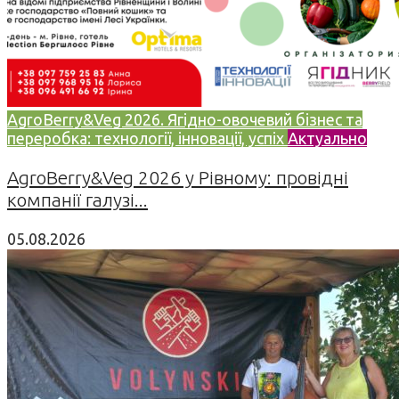
AgroBerry&Veg 2026. Ягідно-овочевий бізнес та
переробка: технології, інновації, успіх
Актуально
AgroBerry&Veg 2026 у Рівному: провідні
компанії галузі...
05.08.2026