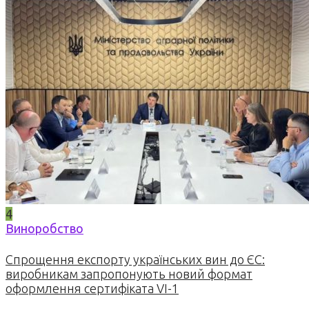
4
Виноробство
Спрощення експорту українських вин до ЄС:
виробникам запропонують новий формат
оформлення сертифіката VI-1