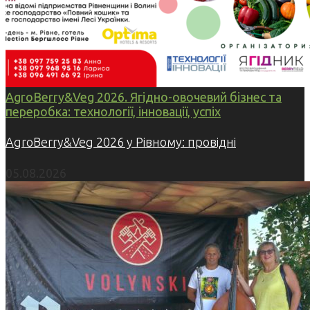
AgroBerry&Veg 2026. Ягідно-овочевий бізнес та
переробка: технології, інновації, успіх
AgroBerry&Veg 2026 у Рівному: провідні
05.08.2026