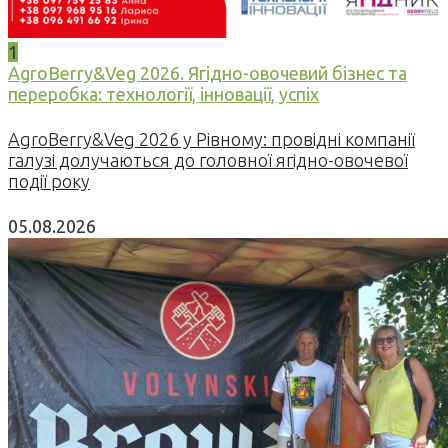
1
AgroBerry&Veg 2026. Ягідно-овочевий бізнес та
переробка: технології, інновації, успіх
AgroBerry&Veg 2026 у Рівному: провідні компанії
галузі долучаються до головної ягідно-овочевої
події року
05.08.2026