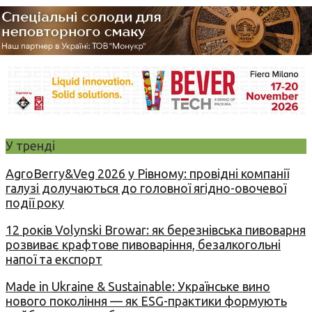
У тренді
AgroBerry&Veg 2026 у Рівному: провідні компанії
галузі долучаються до головної ягідно-овочевої
події року
12 років Volynski Browar: як березнівська пивоварня
розвиває крафтове пивоваріння, безалкогольні
напої та експорт
Made in Ukraine & Sustainable: Українське вино
нового покоління — як ESG-практики формують