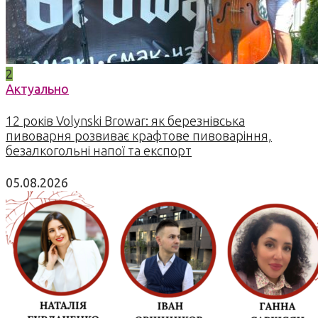
2
Актуально
12 років Volynski Browar: як березнівська
пивоварня розвиває крафтове пивоваріння,
безалкогольні напої та експорт
05.08.2026