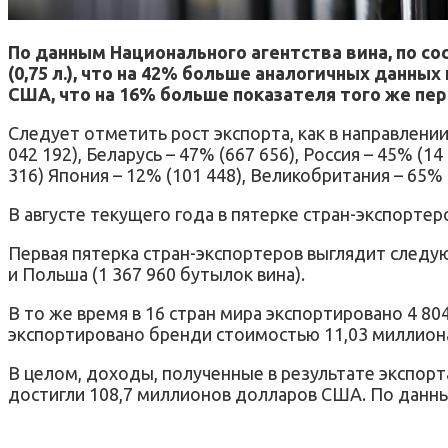
По данным Национального агентства вина, по сос
(0,75 л.), что на 42% больше аналогичных данн
США, что на 16% больше показателя того же пе
Следует отметить рост экспорта, как в направлении 
042 192), Беларусь – 47% (667 656), Россия – 45% (14
316) Япония – 12% (101 448), Великобритания – 65% (
В августе текущего года в пятерке стран-экспортер
Первая пятерка стран-экспортеров выглядит следующи
и Польша (1 367 960 бутылок вина).
В то же время в 16 стран мира экспортировано 4 804
экспортировано бренди стоимостью 11,03 миллион
В целом, доходы, полученные в результате экспорт
достигли 108,7 миллионов долларов США. По данны