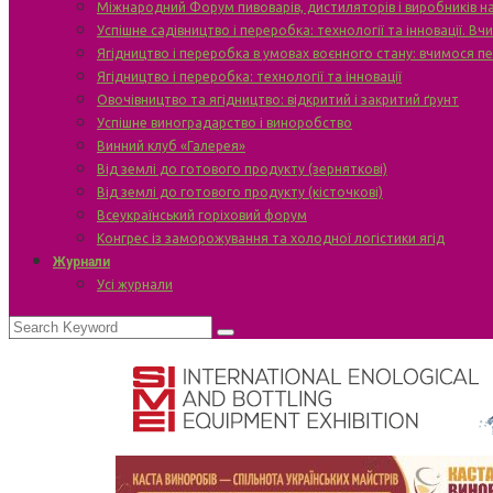
Міжнародний Форум пивоварів, дистиляторів і виробників н
Успішне садівництво і переробка: технології та інновації. В
Ягідництво і переробка в умовах воєнного стану: вчимося п
Ягідництво і переробка: технології та інновації
Овочівництво та ягідництво: відкритий і закритий ґрунт
Успішне виноградарство і виноробство
Винний клуб «Галерея»
Від землі до готового продукту (зерняткові)
Від землі до готового продукту (кісточкові)
Всеукраїнський горіховий форум
Конгрес із заморожування та холодної логістики ягід
Журнали
Усі журнали