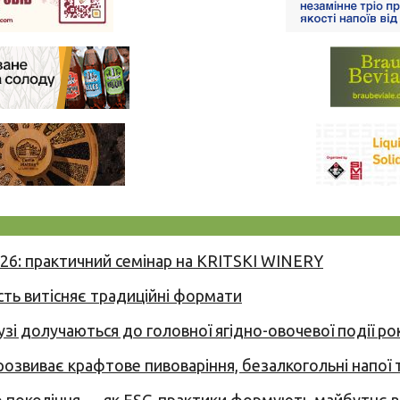
026: практичний семінар на KRITSKI WINERY
сть витісняє традиційні формати
узі долучаються до головної ягідно-овочевої події ро
 розвиває крафтове пивоваріння, безалкогольні напої 