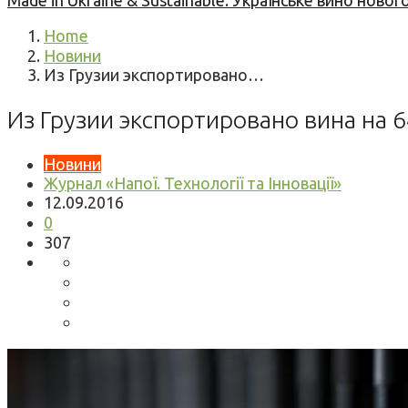
Made in Ukraine & Sustainable: Українське вино но
Home
Новини
Из Грузии экспортировано…
Из Грузии экспортировано вина на
Новини
Журнал «Напої. Технології та Інновації»
12.09.2016
0
307