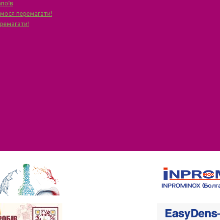
апоїв
чимося перемагати!
еремагати!