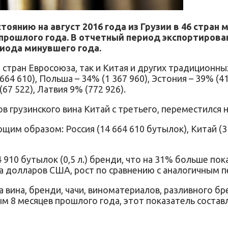
тоянию на август 2016 года из Грузии в 46 стран 
ых прошлого года. В отчетный период экспортиро
риода минувшего года.
стран Евросоюза, так и Китая и других традиционных 
 664 610), Польша – 34% (1 367 960), Эстония – 39% (4
67 522), Латвия 9% (772 926).
ов грузинского вина Китай с третьего, переместился 
м образом: Россия (14 664 610 бутылок), Китай (3 368
 910 бутылок (0,5 л.) бренди, что на 31% больше пок
а долларов США, рост по сравнению с аналогичным 
а вина, бренди, чачи, виноматериалов, разливного б
м 8 месяцев прошлого года, этот показатель соста