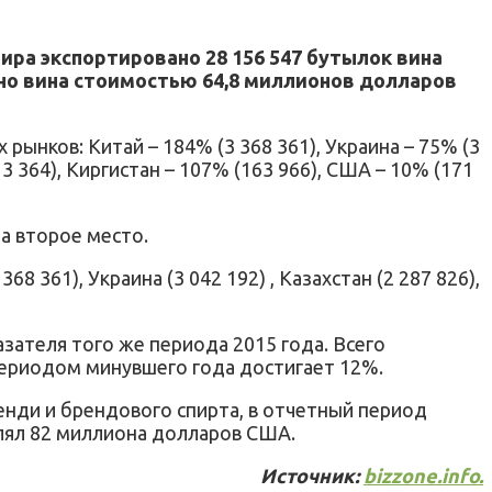
мира экспортировано 28 156 547 бутылок вина
вано вина стоимостью 64,8 миллионов долларов
рынков: Китай – 184% (3 368 361), Украина – 75% (3
13 364), Киргистан – 107% (163 966), США – 10% (171
на второе место.
 361), Украина (3 042 192) , Казахстан (2 287 826),
азателя того же периода 2015 года. Всего
периодом минувшего года достигает 12%.
ренди и брендового спирта, в отчетный период
влял 82 миллиона долларов США.
Источник:
bizzone.info.