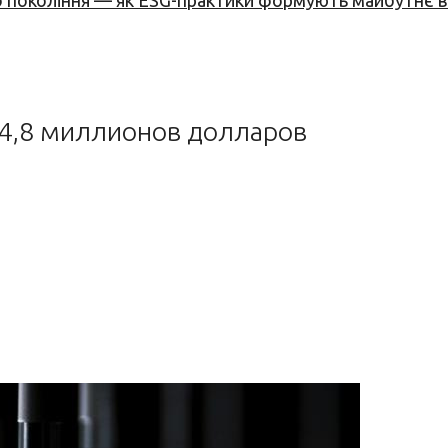
вого покоління — як ESG-практики формують майбутнє
 64,8 миллионов долларов