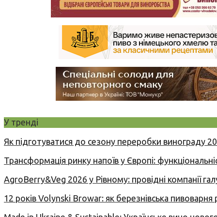
У тренді
Як підготуватися до сезону переробки винограду 2
Трансформація ринку напоїв у Європі: функціональні
AgroBerry&Veg 2026 у Рівному: провідні компанії гал
12 років Volynski Browar: як березнівська пивоварня