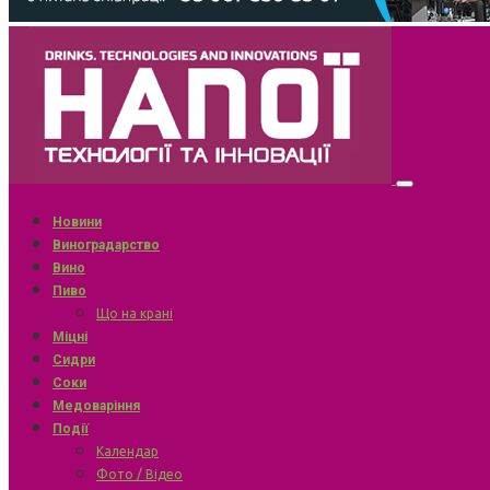
Новини
Виноградарство
Вино
Пиво
Що на крані
Міцні
Сидри
Соки
Медоваріння
Події
Календар
Фото / Відео