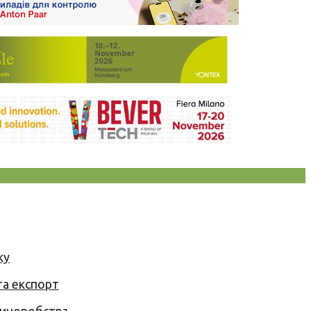
ку
та експорт