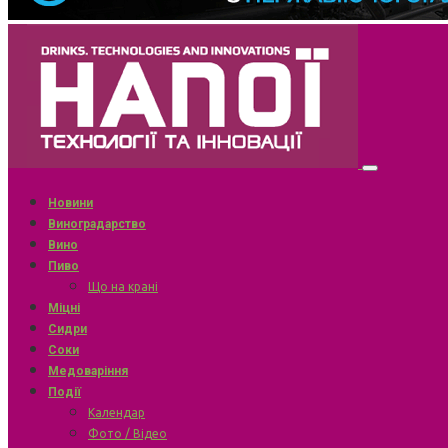
Новини
Виноградарство
Вино
Пиво
Що на крані
Міцні
Сидри
Соки
Медоваріння
Події
Календар
Фото / Відео