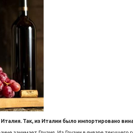
талия. Так, из Италии было импортировано вина 
раине занимает Грузия. Из Грузии в январе текущего