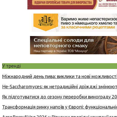
У тренді
Міжнародний день пива: виклики та нові можливості
Не-Saccharomyces: як нетрадиційні дріжджі змінюют
Як підготуватися до сезону переробки винограду 2
Трансформація ринку напоїв у Європі: функціональні