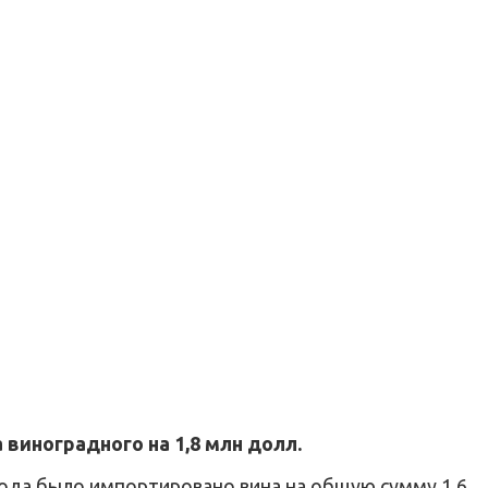
виноградного на 1,8 млн долл.
 года было импортировано вина на общую сумму 1,6