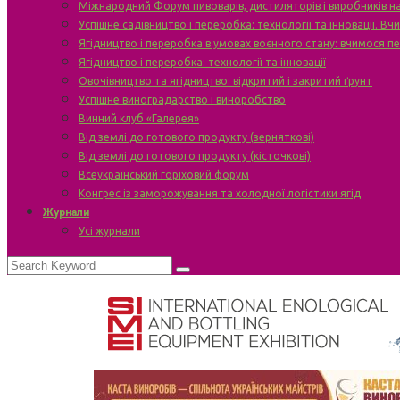
Міжнародний Форум пивоварів, дистиляторів і виробників н
Успішне садівництво і переробка: технології та інновації. В
Ягідництво і переробка в умовах воєнного стану: вчимося п
Ягідництво і переробка: технології та інновації
Овочівництво та ягідництво: відкритий і закритий ґрунт
Успішне виноградарство і виноробство
Винний клуб «Галерея»
Від землі до готового продукту (зерняткові)
Від землі до готового продукту (кісточкові)
Всеукраїнський горіховий форум
Конгрес із заморожування та холодної логістики ягід
Журнали
Усі журнали