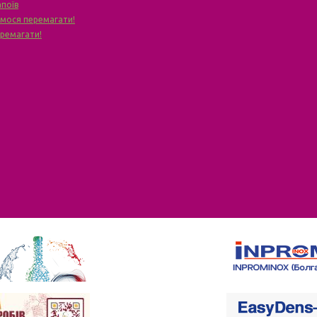
апоїв
чимося перемагати!
еремагати!