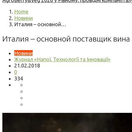
AgroBerry&Veg 2026 у Рівному: провідні компанії гал
Home
Новини
Италия – основной…
Италия – основной поставщик вина 
Новини
Журнал «Напої. Технології та Інновації»
21.02.2018
0
334