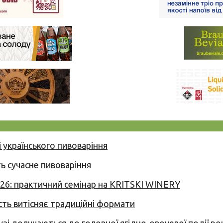
 українського пивоваріння
ь сучасне пивоваріння
026: практичний семінар на KRITSKI WINERY
сть витісняє традиційні формати