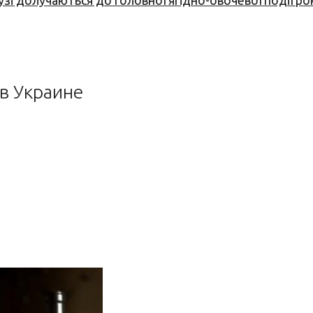
узі долучаються до головної ягідно-овочевої події ро
в Украине