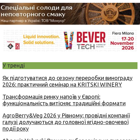
У тренді
Як підготуватися до сезону переробки винограду
2026: практичний семінар на KRITSKI WINERY
Трансформація ринку напоїв у Європі:
функціональність витісняє традиційні формати
AgroBerry&Veg 2026 у Рівному: провідні компанії
галузі долучаються до головної ягідно-овочевої
події року