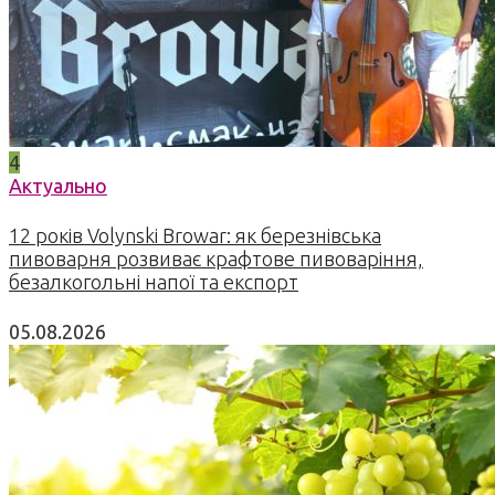
4
Актуально
12 років Volynski Browar: як березнівська
пивоварня розвиває крафтове пивоваріння,
безалкогольні напої та експорт
05.08.2026