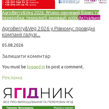
AgroBerry&Veg 2026. Ягідно-овочевий бізнес та
переробка: технології, інновації, успіх
Актуально
AgroBerry&Veg 2026 у Рівному: провідні
компанії галузі...
05.08.2026
Залишити коментар
You must be
logged in
to post a comment.
Реклама