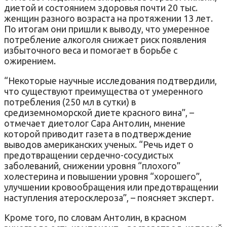
диетой и состоянием здоровья почти 20 тыс.
женщин разного возраста на протяжении 13 лет.
По итогам они пришли к выводу, что умеренное
потребление алкоголя снижает риск появления
избыточного веса и помогает в борьбе с
ожирением.
“Некоторые научные исследования подтвердили,
что существуют преимущества от умеренного
потребления (250 мл в сутки) в
средиземноморской диете красного вина”, –
отмечает диетолог Сара Антолин, мнение
которой приводит газета в подтверждение
выводов американских ученых. “Речь идет о
предотвращении сердечно-сосудистых
заболеваний, снижении уровня “плохого”
холестерина и повышении уровня “хорошего”,
улучшении кровообращения или предотвращении
наступления атеросклероза”, – поясняет эксперт.
Кроме того, по словам Антолин, в красном