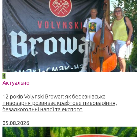
4
Актуально
12 років Volynski Browar: як березнівська
пивоварня розвиває крафтове пивоваріння,
безалкогольні напої та експорт
05.08.2026