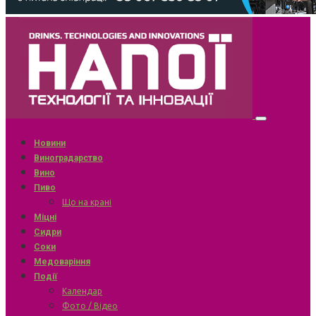
Новини
Виноградарство
Вино
Пиво
Що на крані
Міцні
Сидри
Соки
Медоваріння
Події
Календар
Фото / Відео