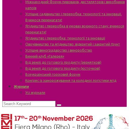
Міжнародний Форум пивоварів, дистиляторів і виробників
напоїв
Успішне садівництво і переробка: технології та інновації.
Вчимося перемагати!
Ягідництво і переробка в умовах воєнного стану: вчимося
перемагати!
Ягідництво і переробка: технології та інновації
Овочівництво та ягідництво: відкритий і закритий ґрунт
Успішне виноградарство і виноробство
Винний клуб «Галерея»
Від землі до готового продукту (зерняткові)
Від землі до готового продукту (кісточкові)
Всеукраїнський горіховий форум
Конгрес із заморожування та холодної логістики ягід
Журнали
Усі журнали