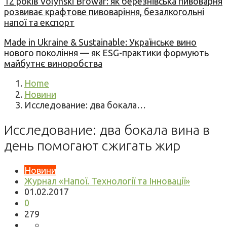
12 років Volynski Browar: як березнівська пивоварня
розвиває крафтове пивоваріння, безалкогольні
напої та експорт
Made in Ukraine & Sustainable: Українське вино
нового покоління — як ESG-практики формують
майбутнє виноробства
Home
Новини
Исследование: два бокала…
Исследование: два бокала вина в
день помогают сжигать жир
Новини
Журнал «Напої. Технології та Інновації»
01.02.2017
0
279