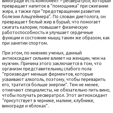
винограде есть компонент – ресвератрол, который
превращает напиток в “помощника” при сжигании
жира, а также при “предотвращении развития
болезни Альцгеймера”. По словам диетолога, он
превращает белый жир в бурый, что помогает
сжигать калории, повышает физическую
работоспособность и улучшает сердечные
функции и состояние мышц таким же образом, как
при занятии спортом.
При этом, по мнению ученых, данный
антиоксидант сильнее влияет на женщин, чем на
мужчин. Причина этого заключается в том, что
организм представительниц слабого пола
“производит меньше ферментов, которые
усваивают алкоголь, поэтому, чтобы переварить
его, тратится больше энергии”. Тем не менее,
отмечают специалисты, не обязательно пить вино,
чтобы получать ресвератрол. Этот антиоксидант
“присутствует в чернике, малине, клубнике,
винограде и яблоках”.