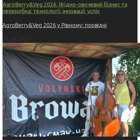
AgroBerry&Veg 2026. Ягідно-овочевий бізнес та
переробка: технології, інновації, успіх
AgroBerry&Veg 2026 у Рівному: провідні
05.08.2026