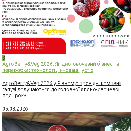
3
AgroBerry&Veg 2026. Ягідно-овочевий бізнес та
переробка: технології, інновації, успіх
AgroBerry&Veg 2026 у Рівному: провідні компанії
галузі долучаються до головної ягідно-овочевої
події року
05.08.2026