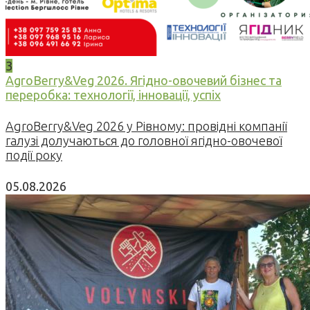
3
AgroBerry&Veg 2026. Ягідно-овочевий бізнес та
переробка: технології, інновації, успіх
AgroBerry&Veg 2026 у Рівному: провідні компанії
галузі долучаються до головної ягідно-овочевої
події року
05.08.2026