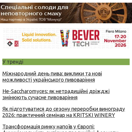
У тренді
Міжнародний день пива: виклики та нові
можливості українського пивоваріння
Не-Saccharomyces: як нетрадиційні дріжджі
змінюють сучасне пивоваріння
Як підготуватися до сезону переробки винограду
2026: практичний семінар на KRITSKI WINERY
Трансформація ринку напоїв у Європі: