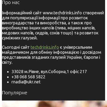
Про нас
Інформаційний сайт www.techdrinks.info створений
для популяризації інформації про розвиток
виноградарства та виноробства, а також про
виробництво інших напоїв (пива, міцних напоїв,
медових напоїв, сидрів, соків тощо) та розвиток
суміжних галузей.
Сьогодні сайт
techdrinks.info
є універсальним
майданчиком для обміну інформацією і досвідом
представників згаданих галузей України, Європи і
світу.
33028 м.Рівне, вул.Соборна,1 офіс 217
+38 068 568 5822
rnadia@ukr.net
Популярне