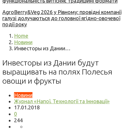
функціональність витісняє традиційні формати
AgroBerry&Veg 2026 у Рівному: провідні компанії
галузі долучаються до головної ягідно-овочевої
події року
Home
Новини
Инвесторы из Дании…
Инвесторы из Дании будут
выращивать на полях Полесья
овощи и фрукты
Новини
Журнал «Напої. Технології та Інновації»
17.01.2018
0
244