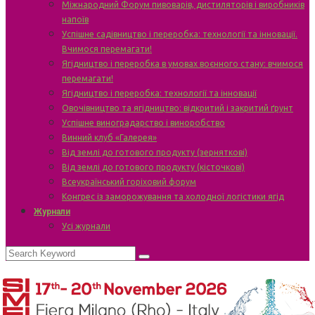
Міжнародний Форум пивоварів, дистиляторів і виробників
напоїв
Успішне садівництво і переробка: технології та інновації.
Вчимося перемагати!
Ягідництво і переробка в умовах воєнного стану: вчимося
перемагати!
Ягідництво і переробка: технології та інновації
Овочівництво та ягідництво: відкритий і закритий ґрунт
Успішне виноградарство і виноробство
Винний клуб «Галерея»
Від землі до готового продукту (зерняткові)
Від землі до готового продукту (кісточкові)
Всеукраїнський горіховий форум
Конгрес із заморожування та холодної логістики ягід
Журнали
Усі журнали