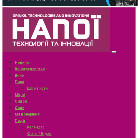
Новини
Виноградарство
Вино
Пиво
Що на крані
Міцні
Сидри
Соки
Медоваріння
Події
Календар
Фото / Відео