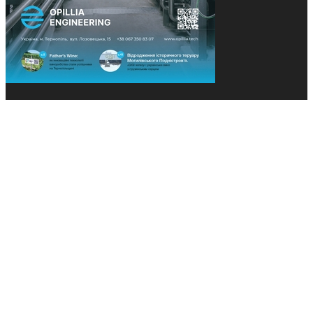
© 2013-2026 Засновники: Конєва К.В., Ящук Н.І.
Назва, концепція та дизайн проєктів медіагрупи
«Технології та Інновації» охороняється Законом
«Про авторське право». Редакція не відповідає за
тексти рекламних оголошень. Думка редакції
може не збігатися з точками зору авторів
публікацій. Передрук – з письмового дозволу
авторів проєкту.