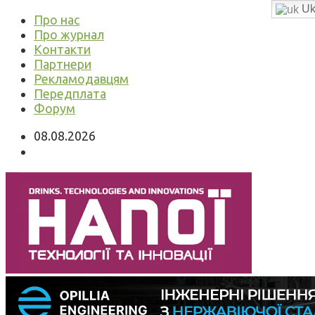
Uk
Про нас
Про журнал
Контакти
Партнери
Рекламодавцям
Передплата
Форум
08.08.2026