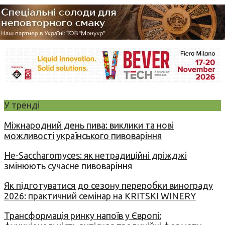
У тренді
Міжнародний день пива: виклики та нові
можливості українського пивоваріння
Не-Saccharomyces: як нетрадиційні дріжджі
змінюють сучасне пивоваріння
Як підготуватися до сезону переробки винограду
2026: практичний семінар на KRITSKI WINERY
Трансформація ринку напоїв у Європі: