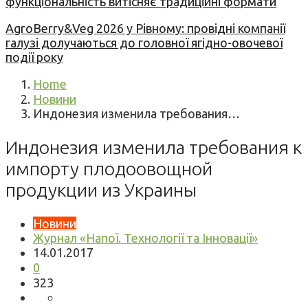
функціональність витісняє традиційні формати
AgroBerry&Veg 2026 у Рівному: провідні компанії
галузі долучаються до головної ягідно-овочевої
події року
Home
Новини
Индонезия изменила требования…
Индонезия изменила требования к
импорту плодоовощной
продукции из Украины
Новини
Журнал «Напої. Технології та Інновації»
14.01.2017
0
323