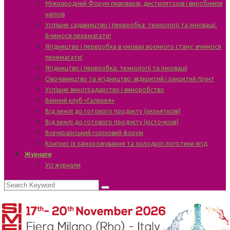
Міжнародний Форум пивоварів, дистиляторів і виробників
напоїв
Успішне садівництво і переробка: технології та інновації.
Вчимося перемагати!
Ягідництво і переробка в умовах воєнного стану: вчимося
перемагати!
Ягідництво і переробка: технології та інновації
Овочівництво та ягідництво: відкритий і закритий ґрунт
Успішне виноградарство і виноробство
Винний клуб «Галерея»
Від землі до готового продукту (зерняткові)
Від землі до готового продукту (кісточкові)
Всеукраїнський горіховий форум
Конгрес із заморожування та холодної логістики ягід
Журнали
Усі журнали