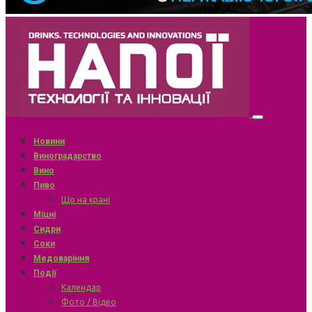
Новини
Виноградарство
Вино
Пиво
Що на крані
Міцні
Сидри
Соки
Медоваріння
Події
Календар
Фото / Відео