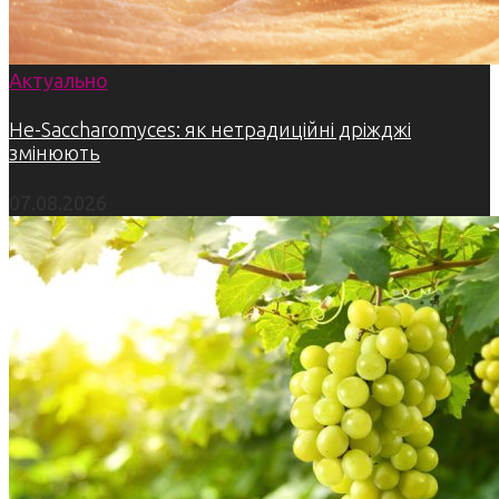
Актуально
Не-Saccharomyces: як нетрадиційні дріжджі
змінюють
07.08.2026