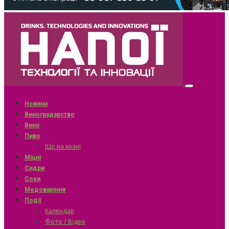
Новини
Виноградарство
Вино
Пиво
Що на крані
Міцні
Сидри
Соки
Медоваріння
Події
Календар
Фото / Відео