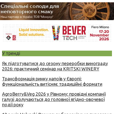
У тренді
Як підготуватися до сезону переробки винограду
2026: практичний семінар на KRITSKI WINERY
Трансформація ринку напоїв у Європі:
функціональність витісняє традиційні формати
AgroBerry&Veg 2026 у Рівному: провідні компанії
галузі долучаються до головної ягідно-овочевої
події року