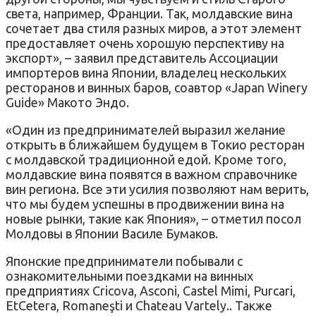
света, например, Франции. Так, молдавские вина
сочетает два стиля разных миров, а этот элемент
предоставляет очень хорошую перспективу на
экспорт», – заявил представитель Ассоциации
импортеров вина Японии, владелец нескольких
ресторанов и винных баров, соавтор «Japan Winery
Guide» Макото Эндо.
«Один из предпринимателей выразил желание
открыть в ближайшем будущем в Токио ресторан
с молдавской традиционной едой. Кроме того,
молдавские вина появятся в важном справочнике
вин региона. Все эти усилия позволяют нам верить,
что мы будем успешны в продвижении вина на
новые рынки, такие как Япония», – отметил посол
Молдовы в Японии Василе Бумаков.
Японские предприниматели побывали с
ознакомительными поездками на винных
предприятиях Cricova, Asconi, Castel Mimi, Purcari,
EtCetera, Romaneşti и Chateau Vartely.. Также