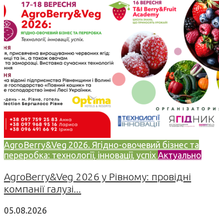
AgroBerry&Veg 2026. Ягідно-овочевий бізнес та
переробка: технології, інновації, успіх
Актуально
AgroBerry&Veg 2026 у Рівному: провідні
компанії галузі...
05.08.2026