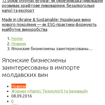
12 років Volynski Browar: як березнівська пивоварня
розвиває крафтове пивоваріння, безалкогольні
напої та експорт
Made in Ukraine & Sustainable: Українське вино
нового покоління — як ESG-практики формують
майбутнє виноробства
Home
Новини
Японские бизнесмены заинтересованы…
Японские бизнесмены
заинтересованы в импорте
молдавских вин
Новини
Журнал «Напої. Технології та Інновації»
08.09.2016
0