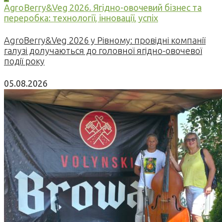
AgroBerry&Veg 2026. Ягідно-овочевий бізнес та
переробка: технології, інновації, успіх
AgroBerry&Veg 2026 у Рівному: провідні компанії
галузі долучаються до головної ягідно-овочевої
події року
05.08.2026