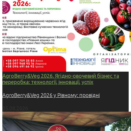
AgroBerry&Veg 2026. Ягідно-овочевий бізнес та
переробка: технології, інновації, успіх
AgroBerry&Veg 2026 у Рівному: провідні
05.08.2026