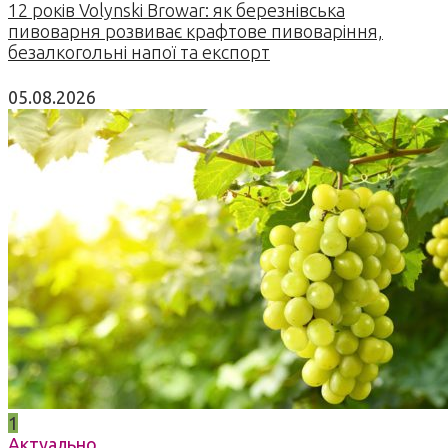
12 років Volynski Browar: як березнівська
пивоварня розвиває крафтове пивоваріння,
безалкогольні напої та експорт
05.08.2026
1
Актуально