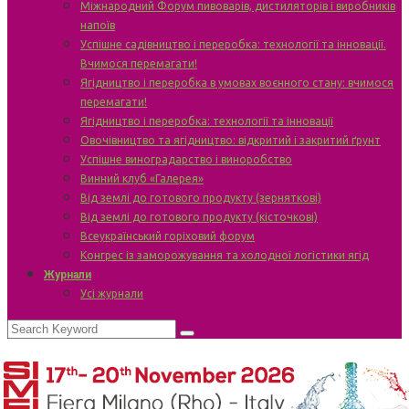
Міжнародний Форум пивоварів, дистиляторів і виробників
напоїв
Успішне садівництво і переробка: технології та інновації.
Вчимося перемагати!
Ягідництво і переробка в умовах воєнного стану: вчимося
перемагати!
Ягідництво і переробка: технології та інновації
Овочівництво та ягідництво: відкритий і закритий ґрунт
Успішне виноградарство і виноробство
Винний клуб «Галерея»
Від землі до готового продукту (зерняткові)
Від землі до готового продукту (кісточкові)
Всеукраїнський горіховий форум
Конгрес із заморожування та холодної логістики ягід
Журнали
Усі журнали