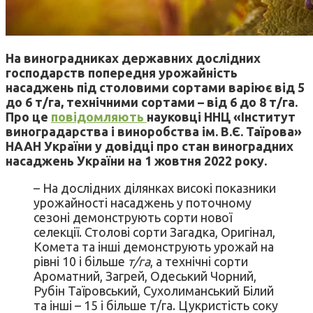
На виноградниках державних дослідних
господарств попередня урожайність
насаджень під столовими сортами варіює від 5
до 6 т/га, технічними сортами – від 6 до 8 т/га.
Про це
повідомляють
науковці ННЦ «Інститут
виноградарства і виноробства ім. В.Є. Таїрова»
НААН України у довідці про стан виноградних
насаджень України на 1 жовтня 2022 року.
– На дослідних ділянках високі показники
урожайності насаджень у поточному
сезоні демонструють сорти нової
селекції. Столові сорти Загадка, Оригінал,
Комета та інші демонструють урожай на
рівні 10 і більше
т/га
, а технічні сорти
Ароматний, Загрей, Одеський Чорний,
Рубін Таїровський, Сухолиманський Білий
та інші – 15 і більше т/га. Цукристість соку