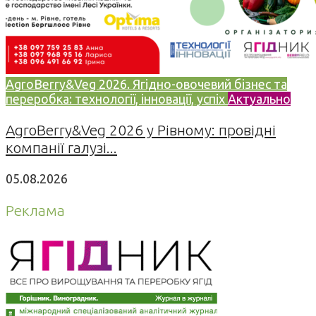
AgroBerry&Veg 2026. Ягідно-овочевий бізнес та
переробка: технології, інновації, успіх
Актуально
AgroBerry&Veg 2026 у Рівному: провідні
компанії галузі...
05.08.2026
Реклама