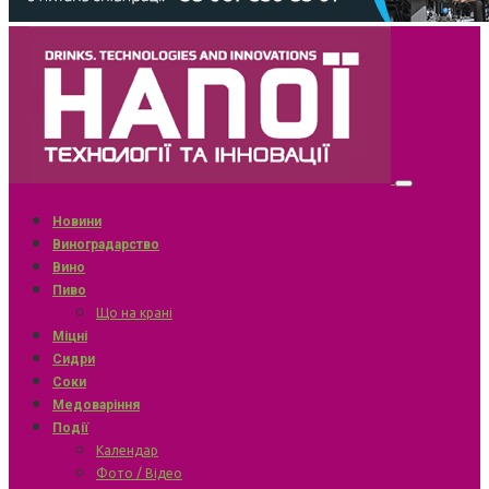
Новини
Виноградарство
Вино
Пиво
Що на крані
Міцні
Сидри
Соки
Медоваріння
Події
Календар
Фото / Відео