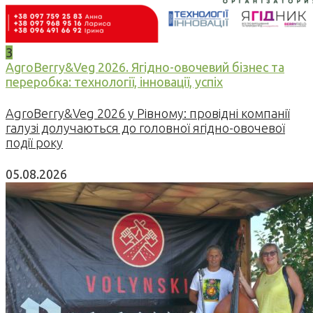
3
AgroBerry&Veg 2026. Ягідно-овочевий бізнес та
переробка: технології, інновації, успіх
AgroBerry&Veg 2026 у Рівному: провідні компанії
галузі долучаються до головної ягідно-овочевої
події року
05.08.2026