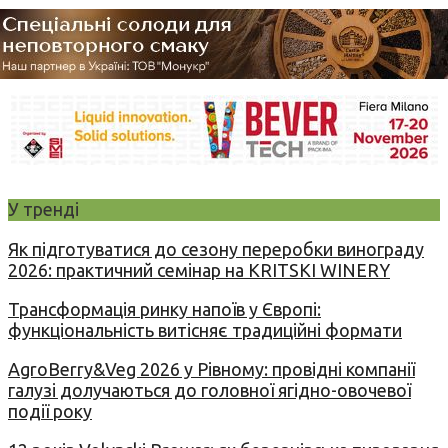
У тренді
Як підготуватися до сезону переробки винограду
2026: практичний семінар на KRITSKI WINERY
Трансформація ринку напоїв у Європі:
функціональність витісняє традиційні формати
AgroBerry&Veg 2026 у Рівному: провідні компанії
галузі долучаються до головної ягідно-овочевої
події року