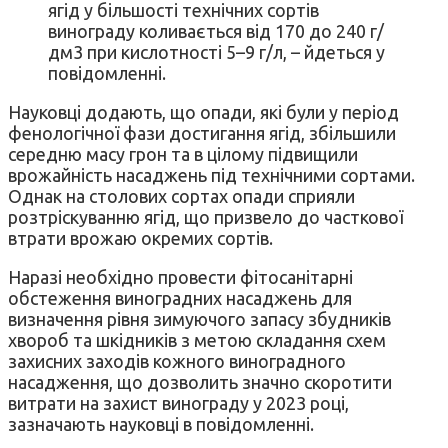
ягід у більшості технічних сортів
винограду коливається від 170 до 240 г/
дм3 при кислотності 5–9 г/л, – йдеться у
повідомленні.
Науковці додають, що опади, які були у період
фенологічної фази достигання ягід, збільшили
середню масу грон та в цілому підвищили
врожайність насаджень під технічними сортами.
Однак на столових сортах опади сприяли
розтріскуванню ягід, що призвело до часткової
втрати врожаю окремих сортів.
Наразі необхідно провести фітосанітарні
обстеження виноградних насаджень для
визначення рівня зимуючого запасу збудників
хвороб та шкідників з метою складання схем
захисних заходів кожного виноградного
насадження, що дозволить значно скоротити
витрати на захист винограду у 2023 році,
зазначають науковці в повідомленні.