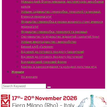
Міжнародний Форум пивоварів, дистиляторів і виробників
напоїв
Успішне садівництво і переробка: технології та інновації.
Вчимося перемагати!
Ягідництво і переробка в умовах воєнного стану: вчимося
перемагати!
Ягідництво і переробка: технології та інновації
Овочівництво та ягідництво: відкритий і закритий ґрунт
Успішне виноградарство і виноробство
Винний клуб «Галерея»
Від землі до готового продукту (зерняткові)
Від землі до готового продукту (кісточкові)
Всеукраїнський горіховий форум
Конгрес із заморожування та холодної логістики ягід
Журнали
Усі журнали