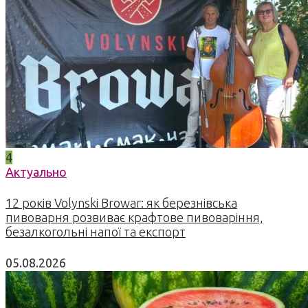
4
Актуально
12 років Volynski Browar: як березнівська
пивоварня розвиває крафтове пивоваріння,
безалкогольні напої та експорт
05.08.2026