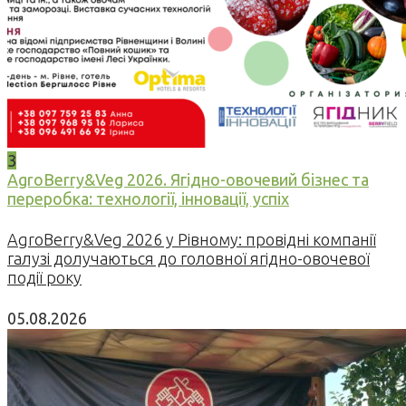
3
AgroBerry&Veg 2026. Ягідно-овочевий бізнес та
переробка: технології, інновації, успіх
AgroBerry&Veg 2026 у Рівному: провідні компанії
галузі долучаються до головної ягідно-овочевої
події року
05.08.2026