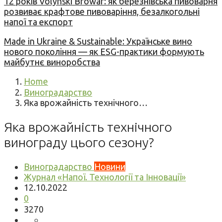
12 років Volynski Browar: як березнівська пивоварня
розвиває крафтове пивоваріння, безалкогольні
напої та експорт
Made in Ukraine & Sustainable: Українське вино
нового покоління — як ESG-практики формують
майбутнє виноробства
Home
Виноградарство
Яка врожайність технічного…
Яка врожайність технічного
винограду цього сезону?
Виноградарство
Новини
Журнал «Напої. Технології та Інновації»
12.10.2022
0
3270