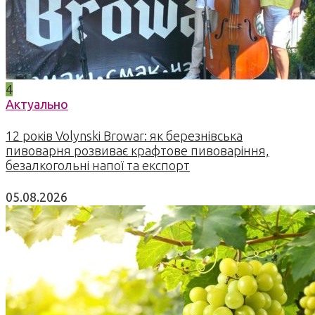
4
Актуально
12 років Volynski Browar: як березнівська
пивоварня розвиває крафтове пивоваріння,
безалкогольні напої та експорт
05.08.2026