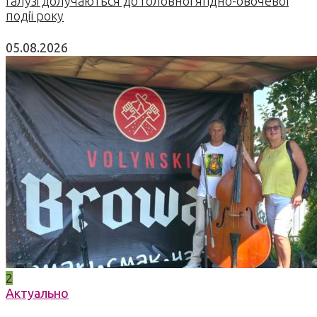
галузі долучаються до головної ягідно-овочевої
події року
05.08.2026
2
Актуально