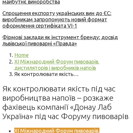
майбутнє виноробства
Спрощення експорту українських вин до ЄС:
виробникам запропонують новий формат
оформлення сертифіката VI-1
Фірмові заклади як інструмент бренду: досвід
львівської пивоварні «Правда»
Home
XI Міжнародний Форум пивоварів,
дистиляторів і виробників напоїв
Як контролювати якість…
Як контролювати якість під час
виробництва напоїв – розкаже
фахівець компанії «Донау Лаб
Україна» під час Форуму пивоварів
XI Міжнародний Форум пивоварів,