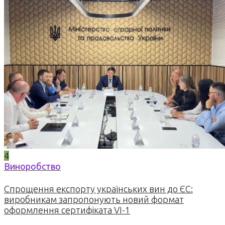
4
Виноробство
Спрощення експорту українських вин до ЄС:
виробникам запропонують новий формат
оформлення сертифіката VI-1