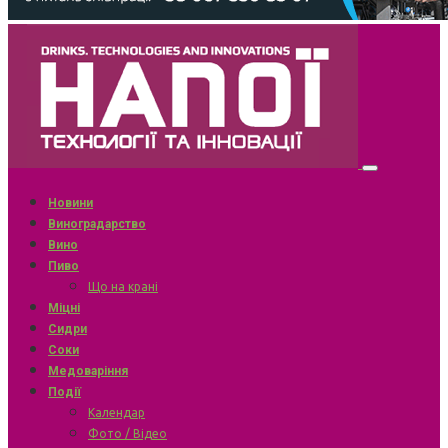
Новини
Виноградарство
Вино
Пиво
Що на крані
Міцні
Сидри
Соки
Медоваріння
Події
Календар
Фото / Відео