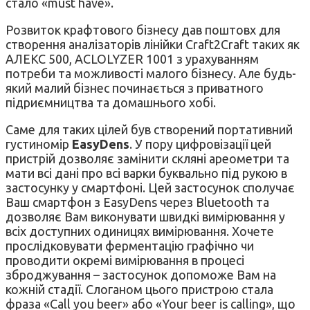
стало «must have».
Розвиток крафтового бізнесу дав поштовх для
створення аналізаторів лінійки Craft2Craft таких як
АЛЕКС 500, ACLOLYZER 1001 з урахуванням
потреби та можливості малого бізнесу. Але будь-
який малий бізнес починається з приватного
підриємництва та домашнього хобі.
Саме для таких цілей був створений портативний
густиномір
EasyDens
. У пору цифровізації цей
пристрій дозволяє замінити скляні ареометри та
мати всі дані про всі варки буквально під рукою в
застосунку у смартфоні. Цей застосунок сполучає
Ваш смартфон з EasyDens через Bluetooth та
дозволяє Вам виконувати швидкі вимірювання у
всіх доступних одиницях вимірювання. Хочете
прослідковувати ферментацію графічно чи
проводити окремі вимірювання в процесі
зброджування – застосунок допоможе Вам на
кожній стадії. Слоганом цього пристрою стала
фраза «Call you beer» або «Your beer is calling», що