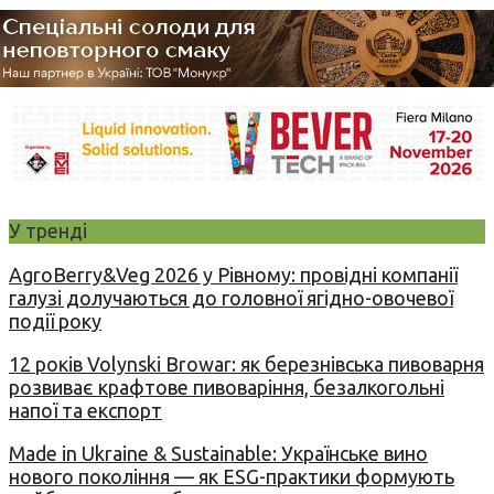
У тренді
AgroBerry&Veg 2026 у Рівному: провідні компанії
галузі долучаються до головної ягідно-овочевої
події року
12 років Volynski Browar: як березнівська пивоварня
розвиває крафтове пивоваріння, безалкогольні
напої та експорт
Made in Ukraine & Sustainable: Українське вино
нового покоління — як ESG-практики формують