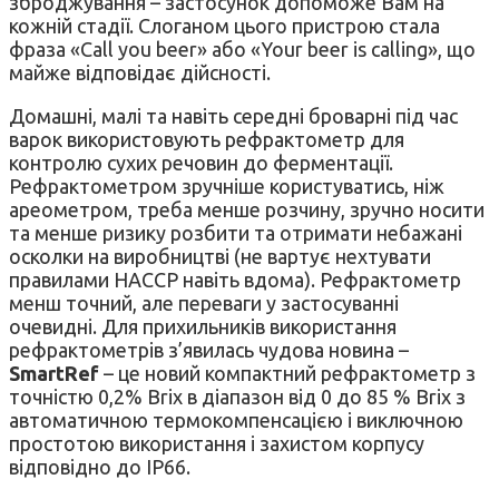
зброджування – застосунок допоможе Вам на
кожній стадії. Слоганом цього пристрою стала
фраза «Call you beer» або «Your beer is calling», що
майже відповідає дійсності.
Домашні, малі та навіть середні броварні під час
варок використовують рефрактометр для
контролю сухих речовин до ферментації.
Рефрактометром зручніше користуватись, ніж
ареометром, треба менше розчину, зручно носити
та менше ризику розбити та отримати небажані
осколки на виробництві (не вартує нехтувати
правилами НАССР навіть вдома). Рефрактометр
менш точний, але переваги у застосуванні
очевидні. Для прихильників використання
рефрактометрів з’явилась чудова новина –
SmartRef
– це новий компактний рефрактометр з
точністю 0,2% Brix в діапазон від 0 до 85 % Brix з
автоматичною термокомпенсацією і виключною
простотою використання і захистом корпусу
відповідно до IP66.