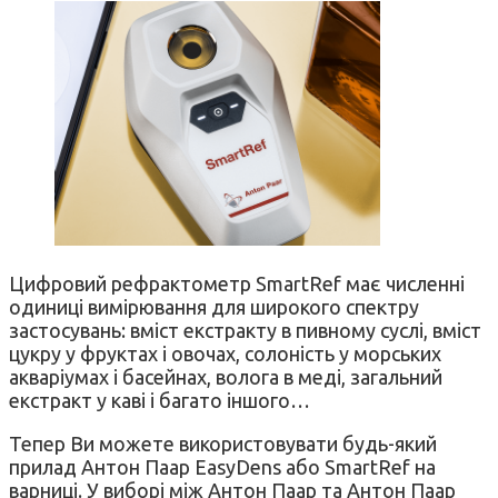
Цифровий рефрактометр SmartRef має численні
одиниці вимірювання для широкого спектру
застосувань: вміст екстракту в пивному суслі, вміст
цукру у фруктах і овочах, солоність у морських
акваріумах і басейнах, волога в меді, загальний
екстракт у каві і багато іншого…
Тепер Ви можете використовувати будь-який
прилад Антон Паар EasyDens або SmartRef на
варниці. У виборі між Антон Паар та Антон Паар