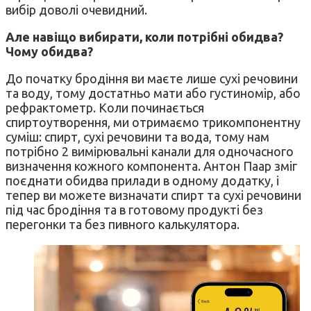
вибір доволі очевидний.
Але навіщо вибирати, коли потрібні обидва?
Чому обидва?
До початку бродіння ви маєте лише сухі речовини
та воду, тому достатньо мати або густиномір, або
рефрактометр. Коли починається
спиртоутворення, ми отримаємо трикомпонентну
суміш: спирт, сухі речовини та вода, тому нам
потрібно 2 вимірювальні канали для одночасного
визначення кожного компонента. Антон Паар зміг
поєднати обидва прилади в одному додатку, і
тепер ви можете визначати спирт та сухі речовини
під час бродіння та в готовому продукті без
перегонки та без пивного калькулятора.