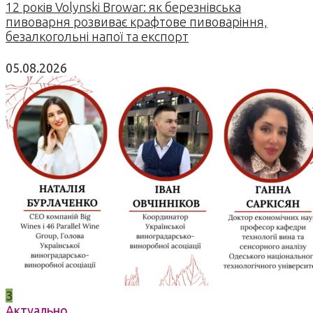
12 років Volynski Browar: як березнівська
пивоварня розвиває крафтове пивоваріння,
безалкогольні напої та експорт
05.08.2026
3
Актуально