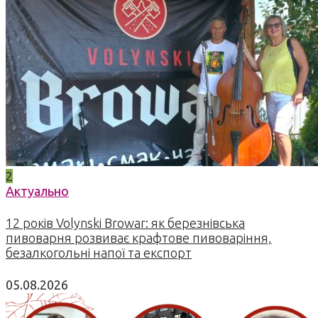
2
Актуально
12 років Volynski Browar: як березнівська
пивоварня розвиває крафтове пивоваріння,
безалкогольні напої та експорт
05.08.2026