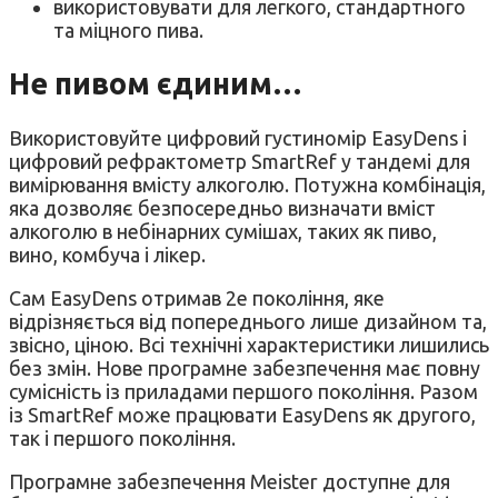
використовувати для легкого, стандартного
та міцного пива.
Не пивом єдиним…
Використовуйте цифровий густиномір EasyDens і
цифровий рефрактометр SmartRef у тандемі для
вимірювання вмісту алкоголю. Потужна комбінація,
яка дозволяє безпосередньо визначати вміст
алкоголю в небінарних сумішах, таких як пиво,
вино, комбуча і лікер.
Сам EasyDens отримав 2е покоління, яке
відрізняється від попереднього лише дизайном та,
звісно, ціною. Всі технічні характеристики лишились
без змін. Нове програмне забезпечення має повну
сумісність із приладами першого покоління. Разом
із SmartRef може працювати EasyDens як другого,
так і першого покоління.
Програмне забезпечення Meister доступне для