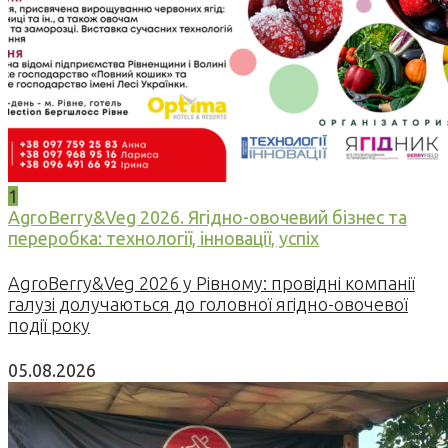
1
AgroBerry&Veg 2026. Ягідно-овочевий бізнес та
переробка: технології, інновації, успіх
AgroBerry&Veg 2026 у Рівному: провідні компанії
галузі долучаються до головної ягідно-овочевої
події року
05.08.2026