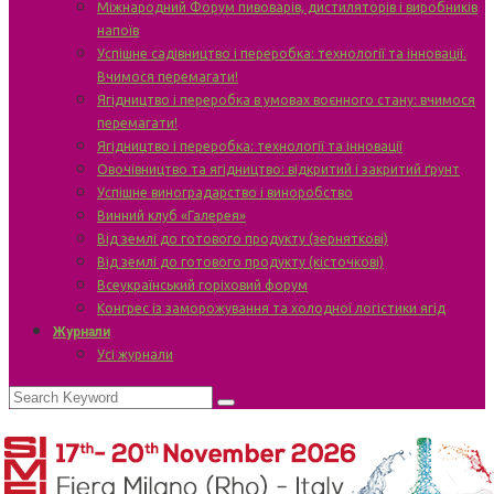
Міжнародний Форум пивоварів, дистиляторів і виробників
напоїв
Успішне садівництво і переробка: технології та інновації.
Вчимося перемагати!
Ягідництво і переробка в умовах воєнного стану: вчимося
перемагати!
Ягідництво і переробка: технології та інновації
Овочівництво та ягідництво: відкритий і закритий ґрунт
Успішне виноградарство і виноробство
Винний клуб «Галерея»
Від землі до готового продукту (зерняткові)
Від землі до готового продукту (кісточкові)
Всеукраїнський горіховий форум
Конгрес із заморожування та холодної логістики ягід
Журнали
Усі журнали