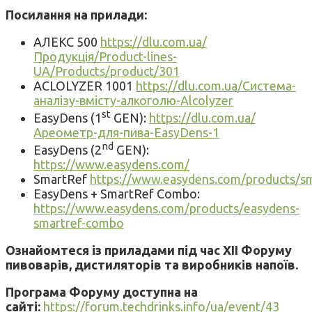
Посилання на прилади:
АЛЕКС 500
https://dlu.com.ua/
Продукція/Product-lines-
UA/Products/product/301
ACLOLYZER 1001
https://dlu.com.ua/Система-
аналізу-вмісту-алкоголю-Alcolyzer
st
EasyDens (1
GEN):
https://dlu.com.ua/
Ареометр-для-пива-EasyDens-1
nd
EasyDens (2
GEN):
https://www.easydens.com/
SmartRef
https://www.easydens.com/products/s
EasyDens + SmartRef Combo:
https://www.easydens.com/products/easydens-
smartref-combo
Ознайомтеся із приладами під час XII Форуму
пивоварів, дистиляторів та виробників напоїв.
Програма
Форуму
доступна
на
сайті:
https://forum.techdrinks.info/ua/event/43