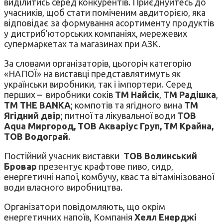
виділитись серед конкурентів. Приєднуйтесь до
учасників, щоб стати поміченим авдиторією, яка
відповідає за формування асортименту продуктів
у дистриб’юторських компаніях, мережевих
супермаркетах та магазинах при АЗК.
За словами організаторів, цьогоріч категорію
«НАПОЇ» на виставці представлятимуть як
українськи виробники, так і імпортери. Серед
перших – виробники соків
ТМ Найсік
,
ТМ Радішка
,
ТМ THE BANKA
; компотів та ягідного вина
ТМ
Ягідний двір
; питної та лікувальної води
ТОВ
Aqua Миргород, ТОВ Акваріус Груп, ТМ Крайна,
ТОВ Водограй
.
Постійний учасник виставки
ТОВ Волинський
Бровар
презентує крафтове пиво, сидр,
енергетичні напої, комбучу, квас та вітамінізованої
води власного виробництва.
Організатори повідомляють, що окрім
енергетичних напоїв, Компанія
Хелл Енерджі