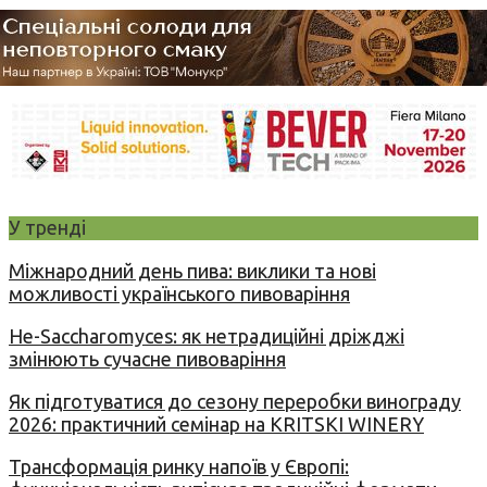
У тренді
Міжнародний день пива: виклики та нові
можливості українського пивоваріння
Не-Saccharomyces: як нетрадиційні дріжджі
змінюють сучасне пивоваріння
Як підготуватися до сезону переробки винограду
2026: практичний семінар на KRITSKI WINERY
Трансформація ринку напоїв у Європі: