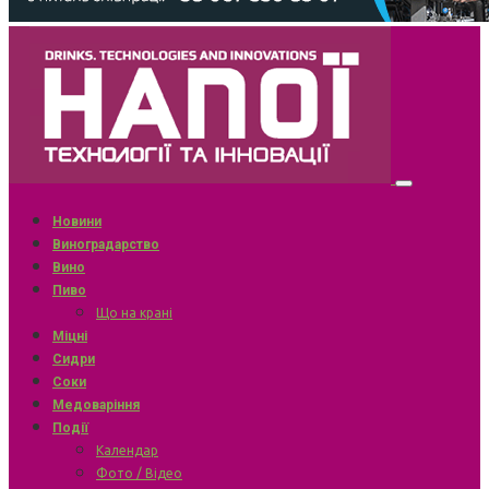
Новини
Виноградарство
Вино
Пиво
Що на крані
Міцні
Сидри
Соки
Медоваріння
Події
Календар
Фото / Відео