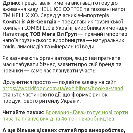
Дрінкс
представлятиме на виставці готову до
вживання каву HELL ICE COFFEE та газовані напої
ТМ HELL ХІХО. Серед учасників-імпортерів
Компанія
AB-Georgia
– представник грузинської
компанії LOMISI Ltd в Україні, виробника лимонаду
Натахтарі;
ТОВ Мега Ол Груп
— прямий імпортер
напоїв грузинського виробництва — натуральних
соків, лимонадів та мінеральної води.
Як зазначають організатори, якщо і ви прагнете
масштабувати бізнес, заявити про свій бренд та
новинки — саме час планувати участь!
Долучитися просто — подайте заявку на сайті
https://worldfood.com.ua/exhibitors/book-a-stand
і
станьте частиною події, що формує ринок
продуктового ритейлу України.
Читайте також:
Броварня «Ґава» готує нові сорти
пива та планує вихід на 46 тонн виробництва
А ще більше цікавих статей про виноробство,