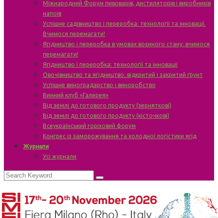
Міжнародний Форум пивоварів, дистиляторів і виробників
напоїв
Успішне садівництво і переробка: технології та інновації.
Вчимося перемагати!
Ягідництво і переробка в умовах воєнного стану: вчимося
перемагати!
Ягідництво і переробка: технології та інновації
Овочівництво та ягідництво: відкритий і закритий ґрунт
Успішне виноградарство і виноробство
Винний клуб «Галерея»
Від землі до готового продукту (зерняткові)
Від землі до готового продукту (кісточкові)
Всеукраїнський горіховий форум
Конгрес із заморожування та холодної логістики ягід
Журнали
Усі журнали