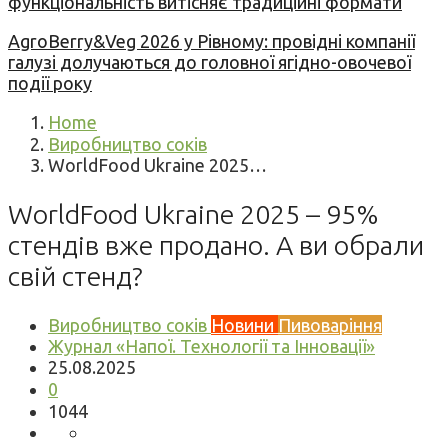
функціональність витісняє традиційні формати
AgroBerry&Veg 2026 у Рівному: провідні компанії
галузі долучаються до головної ягідно-овочевої
події року
Home
Виробництво соків
WorldFood Ukraine 2025…
WorldFood Ukraine 2025 – 95%
стендів вже продано. А ви обрали
свій стенд?
Виробництво соків
Новини
Пивоваріння
Журнал «Напої. Технології та Інновації»
25.08.2025
0
1044