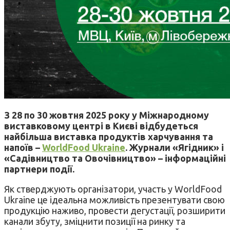
З 28 по 30 жовтня 2025 року у Міжнародному
виставковому центрі в Києві відбудеться
найбільша виставка продуктів харчування та
напоїв –
WorldFood Ukraine
. Журнали «Ягідник» і
«Садівництво та Овочівництво» – інформаційні
партнери події.
Як стверджують організатори, участь у WorldFood
Ukraine це ідеальна можливість презентувати свою
продукцію наживо, провести дегустації, розширити
канали збуту, зміцнити позиції на ринку та