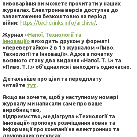
пивоваріння ви можете прочитати у наших
журналах. Електронна версія доступна до
завантаження безкоштовно на період
війни:
https://techdrinks.info/archive/
.
Журнал
«Напої. Технології та
Інновації»
виходить друком у форматі
«перевертайко» 2 в 1 з журналом «Пиво.
Технології та Інновації». Адже з початку
воєнного стану два видання «Напої. Т. І.» та
«Пиво. Т. І.» об’єдналися і виходять одночасно.
Детальніше про ціни та передплату
читайте
тут
.
Якщо ви хочете, щоб у наступному номері
журналу ми написали саме про ваше
виробництво,
підприємство, медіагрупа «Технології та
Інновації» пропонує розміщення новин та
інформації про компанії на електронних та
друкованих ресурсах.