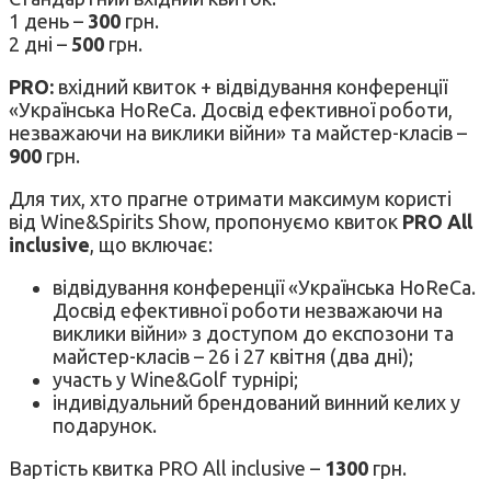
1 день –
300
грн.
2 дні –
500
грн.
PRO:
вхідний квиток + відвідування конференції
«Українська HoReCa. Досвід ефективної роботи,
незважаючи на виклики війни» та майстер-класів –
900
грн.
Для тих, хто прагне отримати максимум користі
від Wine&Spirits Show, пропонуємо квиток
PRO All
inclusive
, що включає:
відвідування конференції «Українська HoReCa.
Досвід ефективної роботи незважаючи на
виклики війни» з доступом до експозони та
майстер-класів – 26 і 27 квітня (два дні);
участь у Wine&Golf турнірі;
індивідуальний брендований винний келих у
подарунок.
Вартість квитка PRO All inclusive –
1300
грн.