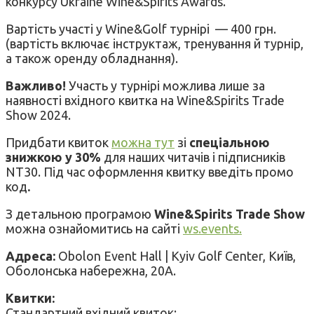
конкурсу Ukraine Wine&Spirits Awards.
Вартість участі у Wine&Golf турнірі — 400 грн.
(вартість включає інструктаж, тренування й турнір,
а також оренду обладнання).
Важливо!
Участь у турнірі можлива лише за
наявності вхідного квитка на Wine&Spirits Trade
Show 2024.
Придбати квиток
можна тут
зі
спеціальною
знижкою у 30%
для наших читачів і підписників
NT30. Під час оформлення квитку введіть промо
код
.
З детальною програмою
Wine&Spirits Trade Show
можна ознайомитись на сайті
ws.events.
Адреса:
Obolon Event Hall | Kyiv Golf Center, Київ,
Оболонська набережна, 20А.
Квитки:
Стандартний вхідний квиток: