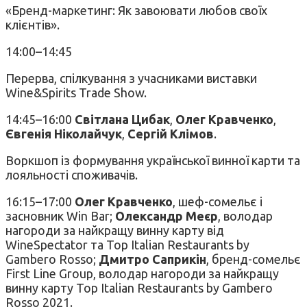
«Бренд-маркетинг: Як завоювати любов своїх
клієнтів».
14:00–14:45
Перерва, спілкування з учасниками виставки
Wine&Spirits Trade Show.
14:45–16:00
Світлана Цибак
,
Олег Кравченко
,
Євгенія Ніколайчук
,
Сергій
Клімов
.
Воркшоп із формування української винної карти та
лояльності споживачів.
16:15–17:00
Олег Кравченко
, шеф-сомельє і
засновник Win Bar;
Олександр
Меєр
, володар
нагороди за найкращу винну карту від
WineSpectator та Top Italian Restaurants by
Gambero Rosso;
Дмитро Саприкін
, бренд-сомельє
First Line Group, володар нагороди за найкращу
винну карту Top Italian Restaurants by Gambero
Rosso 2021.