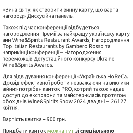
«Вина світу: як створити винну карту, що варта
нагород» Дискусійна панель.
Також під час конференції відбудеться
нагородження Премії за найкращу українську карту
вин Wine&Spirits Restaurant Awards, Нагородження
Top Italian Restaurants by Gambero Rosso та
наприкінці конференції – Нагородження
переможців Дегустаційного конкурсу Ukraine
Wine&Spirits Awards.
Для відвідування конференції «Українська HoReCa.
Досвід ефективної роботи незважаючи на виклики
війни» потрібен квиток PRO, котрий також надає
доступ до експозони та майстер-класів протягом
обох днів Wine&Spirits Show 2024 два дні – 26 і 27
квітня.
Вартість квитка – 900 грн.
Придбати квиток
можна тут
зі
спеціальною