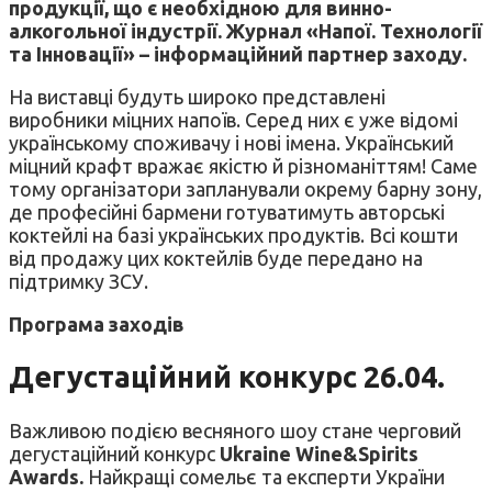
продукції, що є необхідною для винно-
алкогольної індустрії.
Журнал «Напої. Технології
та Інновації» – інформаційний партнер заходу.
На виставці будуть широко представлені
виробники міцних напоїв. Серед них є уже відомі
українському споживачу і нові імена. Український
міцний крафт вражає якістю й різноманіттям! Саме
тому організатори запланували окрему барну зону,
де професійні бармени готуватимуть авторські
коктейлі на базі українських продуктів. Всі кошти
від продажу цих коктейлів буде передано на
підтримку ЗСУ.
Програма
заходів
Дегустаційний конкурс 26.04.
Важливою подією весняного шоу стане черговий
дегустаційний конкурс
Ukraine Wine&Spirits
Awards.
Найкращі сомельє та експерти України