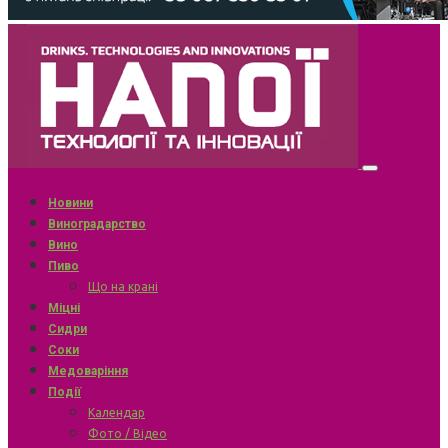
Новини
Виноградарство
Вино
Пиво
Що на крані
Міцні
Сидри
Соки
Медоваріння
Події
Календар
Фото / Відео