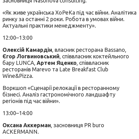
засновниця Nasonova consulting.
«Як живе українська ХоРеКа під час війни. Аналітика
ринку за останні 2 роки. Робота в умовах війни.
Актуальні практики менеджменту».
12:00–13:00
Олексій Камардін
, власник ресторана Bassano,
Єгор Логвиновський
, співвласник коктейльного
бару LUNCA,
Артем Яценко
, співвласник
ресторанів Marevo та Late Breakfast Club
Wine&Pizza.
Воркшоп «Сценарії релокації в ресторанному
бізнесі. Аналіз гастрономічного ландшафту
регіонів під час війни».
13:00–14:00
Оксана
Аккерман
, засновниця PR buro
ACKERMANN.