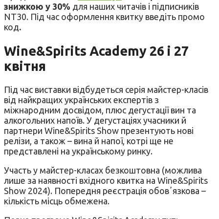
знижкою у 30%
для наших читачів і підписників
NT30. Під час оформлення квитку введіть промо
код
.
Wine&Spirits Academy 26 і 27
квітня
Під час виставки відбудеться серія майстер-класів
від найкращих українських експертів з
міжнародним досвідом, плюс дегустації вин та
алкогольних напоїв. У дегустаціях учасники й
партнери Wine&Spirits Show презентують нові
релізи, а також – вина й напої, котрі ще не
представлені на українському ринку.
Участь у майстер-класах безкоштовна (можлива
лише за наявності вхідного квитка на Wine&Spirits
Show 2024). Попередня реєстрація обовʼязкова –
кількість місць обмежена.