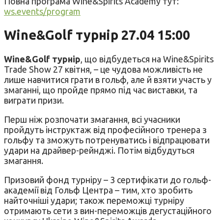
Повна програма Wine&Spirits Academy тут:
ws.events/program
Wine&Golf турнір 27.04 15:00
Wine&Golf турнір
, що відбудеться на Wine&Spirits
Trade Show 27 квітня, – це чудова можливість не
лише навчитися грати в гольф, але й взяти участь у
змаганні, що пройде прямо під час виставки, та
виграти призи.
Перш ніж розпочати змагання, всі учасники
пройдуть інструктаж від професійного тренера з
гольфу та зможуть потренуватись і відпрацювати
удари на драйвер-рейнджі. Потім відбудуться
змагання.
Призовий фонд турніру – 3 сертифікати до гольф-
академії від Гольф Центра – тим, хто зробить
найточніші удари; також переможці турніру
отримають сети з вин-переможців дегустаційного