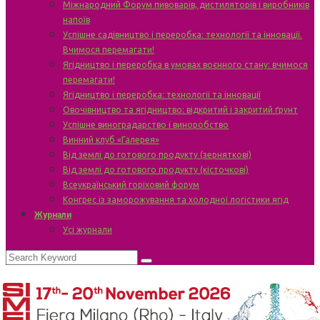
Міжнародний Форум пивоварів, дистиляторів і виробників
напоїв
Успішне садівництво і переробка: технології та інновації.
Вчимося перемагати!
Ягідництво і переробка в умовах воєнного стану: вчимося
перемагати!
Ягідництво і переробка: технології та інновації
Овочівництво та ягідництво: відкритий і закритий ґрунт
Успішне виноградарство і виноробство
Винний клуб «Галерея»
Від землі до готового продукту (зерняткові)
Від землі до готового продукту (кісточкові)
Всеукраїнський горіховий форум
Конгрес із заморожування та холодної логістики ягід
Журнали
Усі журнали