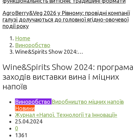
функціональність витісняє традиційні формати
AgroBerry&Veg 2026 у Рівному: провідні компанії
галузі долучаються до головної ягідно-овочевої
події року
Home
Виноробство
Wine&Spirits Show 2024:…
Wine&Spirits Show 2024: програма
заходів виставки вина і міцних
напоїв
Виноробство
Виробництво міцних напоїв
Новини
Журнал «Напої. Технології та Інновації»
25.04.2024
0
1361