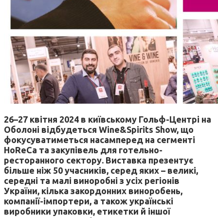
26
–
27 квітня 2024 в київському Гольф-Центрі на
Оболоні відбудеться Wine&Spirits Show, що
фокусуватиметься
насамперед
на сегменті
HoReCa та закупівель для готельно-
ресторанного сектору. Виставка презентує
більше ніж 50 учасників, серед яких
–
великі,
середні та малі виноробні з усіх регіонів
України, кілька закордонних виноробень,
компанії-імпортери, а також
українські
виробники упаковки, етикетки й іншої