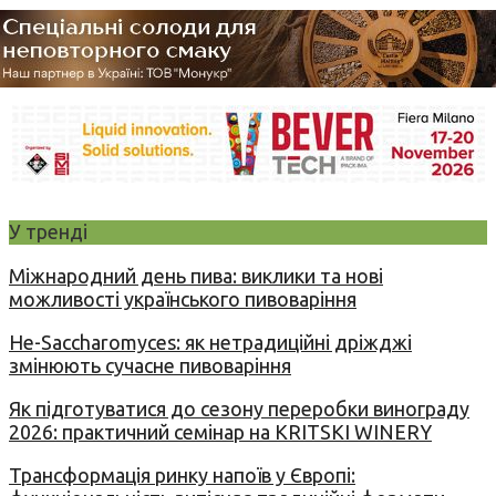
У тренді
Міжнародний день пива: виклики та нові
можливості українського пивоваріння
Не-Saccharomyces: як нетрадиційні дріжджі
змінюють сучасне пивоваріння
Як підготуватися до сезону переробки винограду
2026: практичний семінар на KRITSKI WINERY
Трансформація ринку напоїв у Європі: