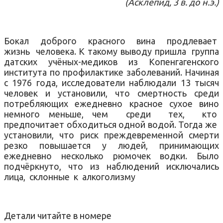
(Асклепид, 3 в. до н.э.)
Бокал
доброго
красного
вина
продлевает
жизнь
человека. К такому выводу пришла
группа
датских учёных-медиков из Копенгагенского
института по профилактике заболеваний. Начиная
с 1976 года, исследователи наблюдали 13 тысяч
человек и установили, что смертность среди
потребляющих ежедневно красное сухое вино
немного меньше, чем
среди
тех,
кто
предпочитает обходиться одной водой. Тогда же
установили, что риск преждевременной смерти
резко повышается у людей, принимающих
ежедневно несколько рюмочек водки. Было
подчёркнуто, что из наблюдений исключались
лица,
склонные
к
алкоголизму
Детали читайте в номере