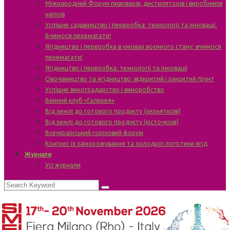
Міжнародний Форум пивоварів, дистиляторів і виробників
напоїв
Успішне садівництво і переробка: технології та інновації.
Вчимося перемагати!
Ягідництво і переробка в умовах воєнного стану: вчимося
перемагати!
Ягідництво і переробка: технології та інновації
Овочівництво та ягідництво: відкритий і закритий ґрунт
Успішне виноградарство і виноробство
Винний клуб «Галерея»
Від землі до готового продукту (зерняткові)
Від землі до готового продукту (кісточкові)
Всеукраїнський горіховий форум
Конгрес із заморожування та холодної логістики ягід
Журнали
Усі журнали