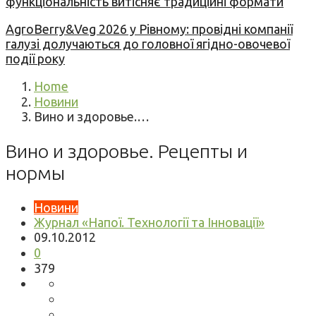
функціональність витісняє традиційні формати
AgroBerry&Veg 2026 у Рівному: провідні компанії
галузі долучаються до головної ягідно-овочевої
події року
Home
Новини
Вино и здоровье.…
Вино и здоровье. Рецепты и
нормы
Новини
Журнал «Напої. Технології та Інновації»
09.10.2012
0
379