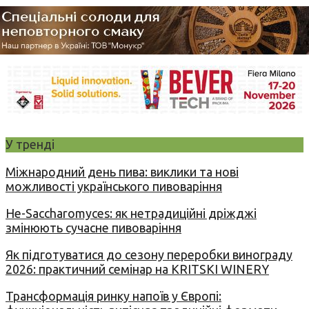
У тренді
Міжнародний день пива: виклики та нові
можливості українського пивоваріння
Не-Saccharomyces: як нетрадиційні дріжджі
змінюють сучасне пивоваріння
Як підготуватися до сезону переробки винограду
2026: практичний семінар на KRITSKI WINERY
Трансформація ринку напоїв у Європі: