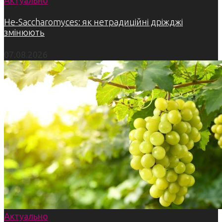
Не-Saccharomyces: як нетрадиційні дріжджі
змінюють
07.08.2026
Актуально