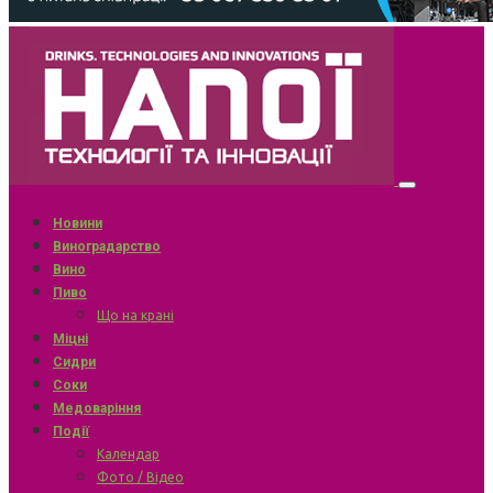
Новини
Виноградарство
Вино
Пиво
Що на крані
Міцні
Сидри
Соки
Медоваріння
Події
Календар
Фото / Відео