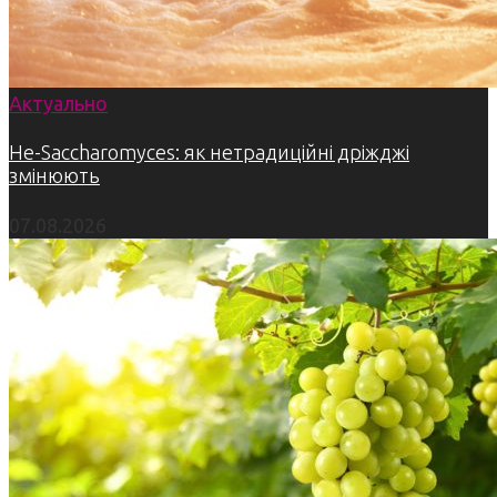
Актуально
Не-Saccharomyces: як нетрадиційні дріжджі
змінюють
07.08.2026