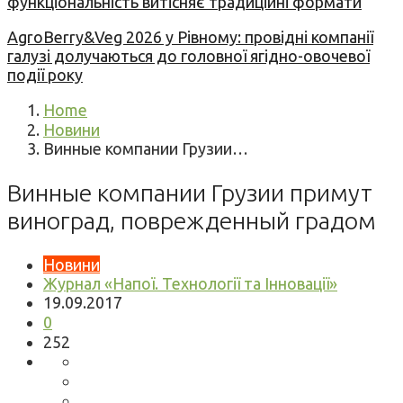
функціональність витісняє традиційні формати
AgroBerry&Veg 2026 у Рівному: провідні компанії
галузі долучаються до головної ягідно-овочевої
події року
Home
Новини
Винные компании Грузии…
Винные компании Грузии примут
виноград, поврежденный градом
Новини
Журнал «Напої. Технології та Інновації»
19.09.2017
0
252