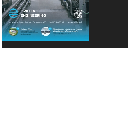
© 2013-2026 Засновники: Конєва К.В., Ящук Н.І.
Назва, концепція та дизайн проєктів медіагрупи
«Технології та Інновації» охороняється Законом
«Про авторське право». Редакція не відповідає за
тексти рекламних оголошень. Думка редакції
може не збігатися з точками зору авторів
публікацій. Передрук – з письмового дозволу
авторів проєкту.