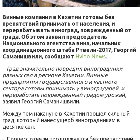
Винные компании в Кахетии готовы без
препятствий принимать от населения, и
перерабатывать виноград, поврежденный от
града. Об этом заявил председатель
Национального агентства вина, начальник
координационного штаба Ртвели-2017, Георгий
Саманишвили, сообщают
Hvino News
.
– Град значительно повредил виноградники
разных сел в регионе Кахетии. Винные
предприятия государственного и частного
сектора готовы принимать у виноградарей, и
переработать поврежденный градом урожай,
–
заявил Георгий Саманишвили.
Между тем накануне в Кахетии прошел сильный
град, который нанес ущерб виноградникам в
десятке сел.
– Процесс ртвели продолжается без препятствий,