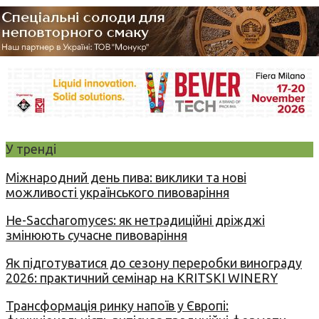
У тренді
Міжнародний день пива: виклики та нові
можливості українського пивоваріння
Не-Saccharomyces: як нетрадиційні дріжджі
змінюють сучасне пивоваріння
Як підготуватися до сезону переробки винограду
2026: практичний семінар на KRITSKI WINERY
Трансформація ринку напоїв у Європі: