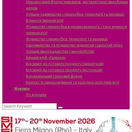
Міжнародний Форум пивоварів, дистиляторів і виробників
напоїв
Успішне садівництво і переробка: технології та інновації.
Вчимося перемагати!
Ягідництво і переробка в умовах воєнного стану: вчимося
перемагати!
Ягідництво і переробка: технології та інновації
Овочівництво та ягідництво: відкритий і закритий ґрунт
Успішне виноградарство і виноробство
Винний клуб «Галерея»
Від землі до готового продукту (зерняткові)
Від землі до готового продукту (кісточкові)
Всеукраїнський горіховий форум
Конгрес із заморожування та холодної логістики ягід
Журнали
Усі журнали