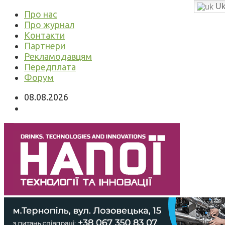
Uk
Про нас
Про журнал
Контакти
Партнери
Рекламодавцям
Передплата
Форум
08.08.2026