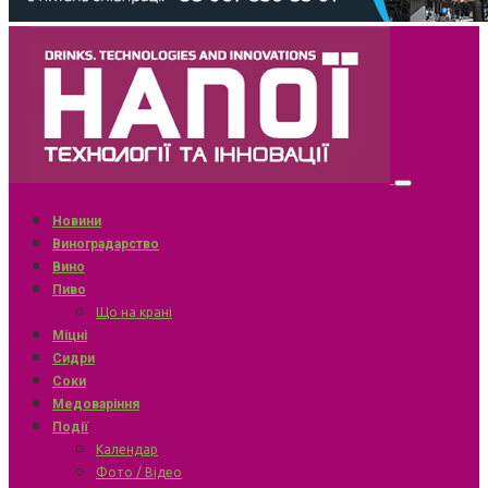
Новини
Виноградарство
Вино
Пиво
Що на крані
Міцні
Сидри
Соки
Медоваріння
Події
Календар
Фото / Відео