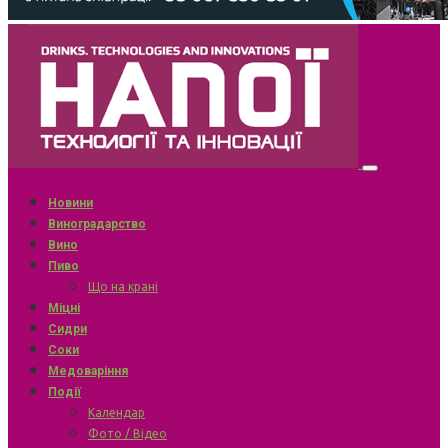
Новини
Виноградарство
Вино
Пиво
Що на крані
Міцні
Сидри
Соки
Медоваріння
Події
Календар
Фото / Відео