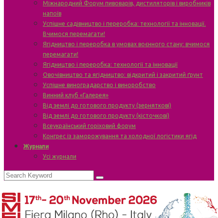
Міжнародний Форум пивоварів, дистиляторів і виробників
напоїв
Успішне садівництво і переробка: технології та інновації.
Вчимося перемагати!
Ягідництво і переробка в умовах воєнного стану: вчимося
перемагати!
Ягідництво і переробка: технології та інновації
Овочівництво та ягідництво: відкритий і закритий ґрунт
Успішне виноградарство і виноробство
Винний клуб «Галерея»
Від землі до готового продукту (зерняткові)
Від землі до готового продукту (кісточкові)
Всеукраїнський горіховий форум
Конгрес із заморожування та холодної логістики ягід
Журнали
Усі журнали