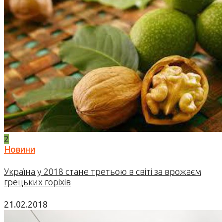
2
Новини
Україна у 2018 стане третьою в світі за врожаєм
грецьких горіхів
21.02.2018