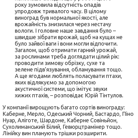
року зумовила відсутність опадів
упродовж тривалого часу. В цілому
виноград був нормальної якості, але
врожайність знизилася через нестачу
вологи. І головне наше завдання було –
швидше зібрати врожай, щоб на кущах не
було зайвої ваги і вони могли відпочити.
Загалом, щоб отримати гарний урожай,
за рослинами треба доглядати цілий рік:
проводити зимову обрізку, сухе та
зелене підв’язування, обламування тощо.
А ще ягодами люблять поласувати птахи,
яких відлякуємо за допомогою
акустичної системи, що імітує звуки
хижих птахів, – розповідає Юрій Тінтулов.
У компанії вирощують багато сортів винограду:
Каберне, Мерло, Одеський Чорний, Бастардо, Піно
Нуар, Аліготе, Шардоне, Каберне Совіньйон,
Сухолиманський Білий, Гевюрцтрамінер тощо.
Лінійку вин планують трішки розширити.