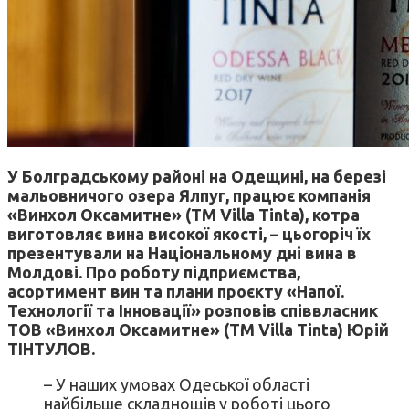
У Болградському районі на Одещині, на березі
мальовничого озера Ялпуг, працює компанія
«Винхол Оксамитне» (ТМ Villa Tinta), котра
виготовляє вина високої якості, – цьогоріч їх
презентували на Національному дні вина в
Молдові. Про роботу підприємства,
асортимент вин та плани проєкту «Напої.
Технології та Інновації» розповів співвласник
ТОВ «Винхол Оксамитне» (ТМ Villa Tinta) Юрій
ТІНТУЛОВ.
– У наших умовах Одеської області
найбільше складнощів у роботі цього