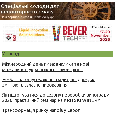
У тренді
Міжнародний день пива: виклики та нові
можливості українського пивоваріння
Не-Saccharomyces: як нетрадиційні дріжджі
змінюють сучасне пивоваріння
Як підготуватися до сезону переробки винограду
2026: практичний семінар на KRITSKI WINERY
Трансформація ринку напоїв у Європі: