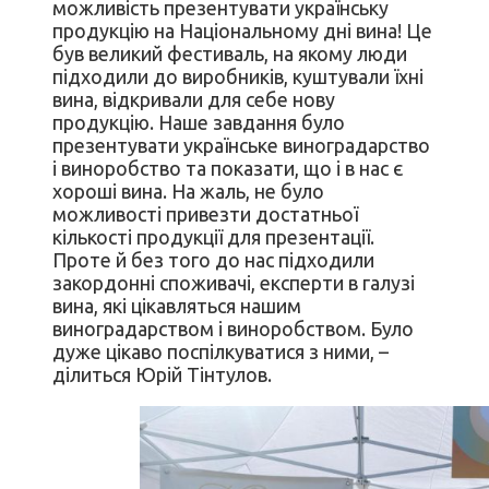
можливість презентувати українську
продукцію на Національному дні вина! Це
був великий фестиваль, на якому люди
підходили до виробників, куштували їхні
вина, відкривали для себе нову
продукцію. Наше завдання було
презентувати українське виноградарство
і виноробство та показати, що і в нас є
хороші вина. На жаль, не було
можливості привезти достатньої
кількості продукції для презентації.
Проте й без того до нас підходили
закордонні споживачі, експерти в галузі
вина, які цікавляться нашим
виноградарством і виноробством. Було
дуже цікаво поспілкуватися з ними, –
ділиться Юрій Тінтулов.