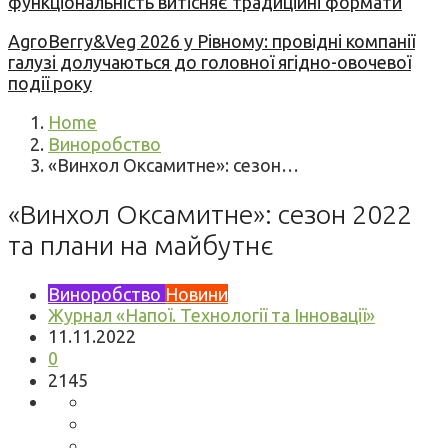
функціональність витісняє традиційні формати
AgroBerry&Veg 2026 у Рівному: провідні компанії
галузі долучаються до головної ягідно-овочевої
події року
Home
Виноробство
«Винхол Оксамитне»: сезон…
«Винхол Оксамитне»: сезон 2022
та плани на майбутнє
Виноробство
Новини
Журнал «Напої. Технології та Інновації»
11.11.2022
0
2145