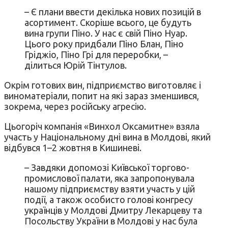
– Є плани ввести декілька нових позицій в
асортимент. Скоріше всього, це будуть
вина групи Піно. У нас є свій Піно Нуар.
Цього року придбали Піно Блан, Піно
Гріджіо, Піно Грі для переробки, –
ділиться Юрій Тінтулов.
Окрім готових вин, підприємство виготовляє і
виноматеріали, попит на які зараз зменшився,
зокрема, через російську агресію.
Цьогоріч компанія «Винхол Оксамитне» взяла
участь у Національному дні вина в Молдові, який
відбувся 1–2 жовтня в Кишиневі.
– Завдяки допомозі Київської торгово-
промислової палати, яка запропонувала
нашому підприємству взяти участь у цій
події, а також особисто голові конгресу
українців у Молдові Дмитру Лекарцеву та
Посольству України в Молдові у нас була