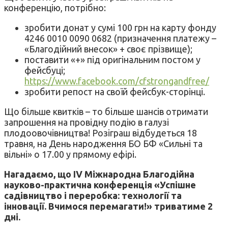
конференцію, потрібно:
зробити донат у сумі 100 грн на карту фонду
4246 0010 0090 0682 (призначення платежу –
«Благодійний внесок» + своє прізвище);
поставити «+» під оригінальним постом у
фейсбуці;
https://www.facebook.com/cfstrongandfree/
зробити репост на своїй фейсбук-сторінці.
Що більше квитків – то більше шансів отримати
запрошення на провідну подію в галузі
плодоовочівництва! Розіграш відбудеться 18
травня, на День народження БО БФ «Сильні та
вільні» о 17.00 у прямому ефірі.
Нагадаємо, що
IV Міжнародн
а
Благодійн
а
науково-практичн
а
конференц
ія
«Успішне
садівництво і переробка: технології та
інновації. Вчимося перемагати!»
триватиме 2
дні.