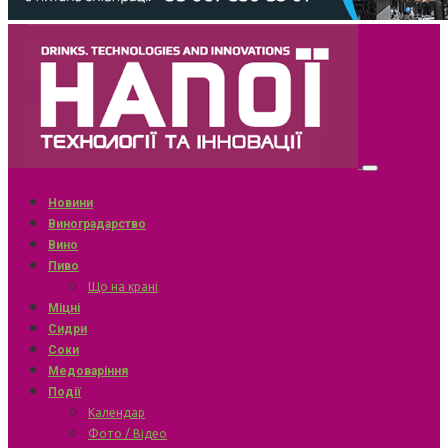
Новини
Виноградарство
Вино
Пиво
Що на крані
Міцні
Сидри
Соки
Медоваріння
Події
Календар
Фото / Відео