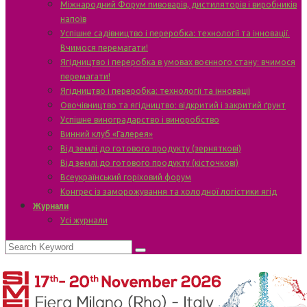
Міжнародний Форум пивоварів, дистиляторів і виробників
напоїв
Успішне садівництво і переробка: технології та інновації.
Вчимося перемагати!
Ягідництво і переробка в умовах воєнного стану: вчимося
перемагати!
Ягідництво і переробка: технології та інновації
Овочівництво та ягідництво: відкритий і закритий ґрунт
Успішне виноградарство і виноробство
Винний клуб «Галерея»
Від землі до готового продукту (зерняткові)
Від землі до готового продукту (кісточкові)
Всеукраїнський горіховий форум
Конгрес із заморожування та холодної логістики ягід
Журнали
Усі журнали