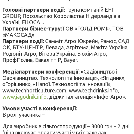
Головні партнери події:
Група компаній EFT
GROUP, Посольство Королівства Нідерландів в
Україні, FILOCAL.
Партнери бізнес-туру:
ТОВ «ГОЛД РОМІ», ТОВ
«МАКОСАД»
Партнери події:
Самміт Агро Юкрейн, Рамос, САД
ОК, БТУ-ЦЕНТР, Левада, Агрітема, Макіта Україна,
Родоніт Агро, Вітера Україна, Біохім Агро,
ПрофПолив, Евкаліпт Р, Bayer.
Медіапартнери
конференції:
«Садівництво і
Овочівництво. Технології та Інновації», «Ягідник»,
«Горішник», «Напої. Технології та Інновації»,
www.techhorticulture.com, www.techdrinks.info,
www.jagodnik.info
, діджитал-агенція «Інфо-Агро».
Умови участі в конференції:
В ролі учасника –
Для виробників сільгосппродукції – 3000 грн – 2 дні
(ціна включає оплату участі у всіх заходах