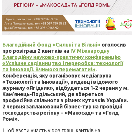
Благодійний фонд «Сильні та Вільні»
оголосив
про розіграш 2 квитків на
IV Міжнародну
Благодійну науково-практичну конференцію
«Успішне садівництво і переробка: технології
та інновації. Вчимося перемагати!»
.
Конференція, яку організовує медіагрупа
«Технології та Інновації», видавці відомого
журналу «Ягідник», відбудеться 1-2 червня у м.
Кам’янець-Подільський, де збереться
професійна спільнота з різних куточків України.
2 червня запланований бізнес-тур на провідні
господарства регіону – «Макосад» та «Голд
Ромі».
Щоб взяти участь у розіграші квитків на