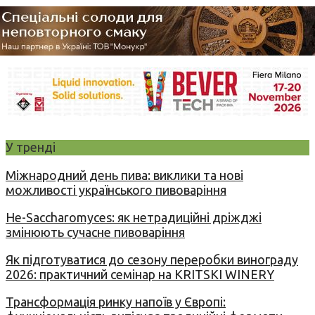
У тренді
Міжнародний день пива: виклики та нові
можливості українського пивоваріння
Не-Saccharomyces: як нетрадиційні дріжджі
змінюють сучасне пивоваріння
Як підготуватися до сезону переробки винограду
2026: практичний семінар на KRITSKI WINERY
Трансформація ринку напоїв у Європі: