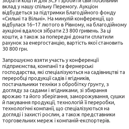
зібрати кошти для ЗСУ і зробити свій посильний
вклад у нашу спільну Перемогу. Аукціон
відбудеться за підтримки Благодійного фонду
«Сильні та Вільні». На минулій конференції, що
відбулася 16–17 лютого в Рівному, на благодійному
аукціоні вдалося зібрати 23 800 гривень. За ці
кошти, а також за попередні донати сплатили
рахунок за енергостанцію, вартість якої становить
30 800 грн.
Запрошуємо взяти участь у конференції
підприємства, компанії та фермерські
господарства, які спеціалізуються на садівництві та
переробці продукції садів і ягідників,
постачальники техніки з обробітку ґрунту, з
догляду за садами і ягідниками, зі збирання
врожаю та його зберігання, заморожування, сушки
й пакування продукції, технологій її переробки,
технологічні компанії, що спеціалізуються на
догляді і захисті рослин, а також представники
торговельних мереж і компаній-експортерів.