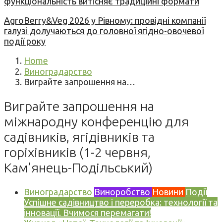
функціональність витісняє традиційні формати
AgroBerry&Veg 2026 у Рівному: провідні компанії
галузі долучаються до головної ягідно-овочевої
події року
Home
Виноградарство
Виграйте запрошення на…
Виграйте запрошення на
міжнародну конференцію для
садівників, ягідівників та
горіхівників (1-2 червня,
Кам’янець-Подільський)
Виноградарство
Виноробство
Новини
Події
Успішне садівництво і переробка: технології та
інновації. Вчимося перемагати!