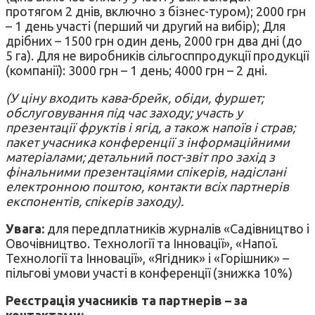
протягом 2 днів, включно з бізнес-туром); 2000 грн
– 1 день участі (перший чи другий на вибір); Для
дрібних – 1500 грн один день, 2000 грн два дні (до
5 га). Для не виробників сільгосппродукції продукції
(компанії): 3000 грн – 1 день; 4000 грн – 2 дні.
(У ціну входить кава-брейк, обіди, фуршет;
обслуговування під час заходу; участь у
презентації фруктів і ягід, а також напоїв і страв;
пакет учасника конференції з інформаційними
матеріалами; детальний пост-звіт про захід з
фінальними презентаціями спікерів, надіслані
електронною поштою, контакти всіх партнерів
експонентів, спікерів заходу).
Увага:
для передплатників журналів «Садівництво і
Овочівництво. Технології та Інновації», «Напої.
Технології та Інновації», «Ягідник» і «Горішник» –
пільгові умови участі в конференції (знижка 10%)
Реєстрація учасників та партнерів – за
контактами: