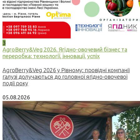
3
AgroBerry&Veg 2026. Ягідно-овочевий бізнес та
переробка: технології, інновації, успіх
AgroBerry&Veg 2026 у Рівному: провідні компанії
галузі долучаються до головної ягідно-овочевої
події року
05.08.2026