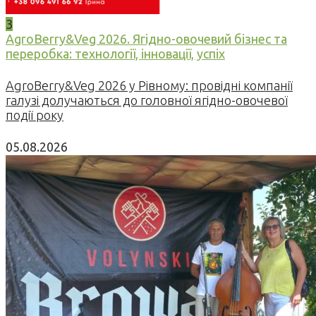
3
AgroBerry&Veg 2026. Ягідно-овочевий бізнес та
переробка: технології, інновації, успіх
AgroBerry&Veg 2026 у Рівному: провідні компанії
галузі долучаються до головної ягідно-овочевої
події року
05.08.2026