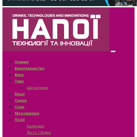
Новини
Виноградарство
Вино
Пиво
Що на крані
Міцні
Сидри
Соки
Медоваріння
Події
Календар
Фото / Відео