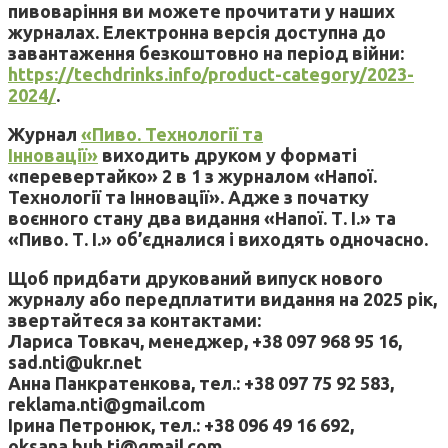
пивоваріння ви можете прочитати у наших
журналах. Електронна версія доступна до
завантаження безкоштовно на період війни:
https://techdrinks.info/product-category/2023-
2024/
.
Журнал
«Пиво. Технології та
Інновації»
виходить друком у форматі
«перевертайко» 2 в 1 з журналом «Напої.
Технології та Інновації». Адже з початку
воєнного стану два видання «Напої. Т. І.» та
«Пиво. Т. І.» об’єдналися і виходять одночасно.
Щоб придбати друкований випуск нового
журналу або передплатити видання на 2025 рік,
звертайтеся за контактами:
Лариса Товкач, менеджер, +38 097 968 95 16,
sad.nti@ukr.net
Анна Панкратенкова, тел.: +38 097 75 92 583,
reklama.nti@gmail.com
Ірина Петронюк, тел.: +38 096 49 16 692,
oksana.buh.ti@gmail.com