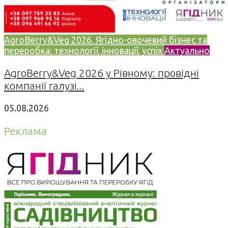
AgroBerry&Veg 2026. Ягідно-овочевий бізнес та
переробка: технології, інновації, успіх
Актуально
AgroBerry&Veg 2026 у Рівному: провідні
компанії галузі...
05.08.2026
Реклама