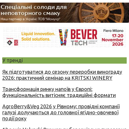
У тренді
Як підготуватися до сезону переробки винограду
2026: практичний семінар на KRITSKI WINERY
Трансформація ринку напоїв у Європі:
функціональність витісняє традиційні формати
AgroBerry&Veg 2026 у Рівному: провідні компанії
галузі долучаються до головної ягідно-овочевої
події року