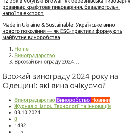
12 років Volynski Browar: як березнівська пивоварня
розвиває крафтове пивоваріння, безалкогольні
напої та експорт
Made in Ukraine & Sustainable: Українське вино
нового покоління — як ESG-практики формують
майбутнє виноробства
Home
Виноградарство
Врожай винограду 2024…
Врожай винограду 2024 року на
Одещині: які вина очікуємо?
Виноградарство
Виноробство
Новини
Журнал «Напої. Технології та Інновації»
03.10.2024
0
1432