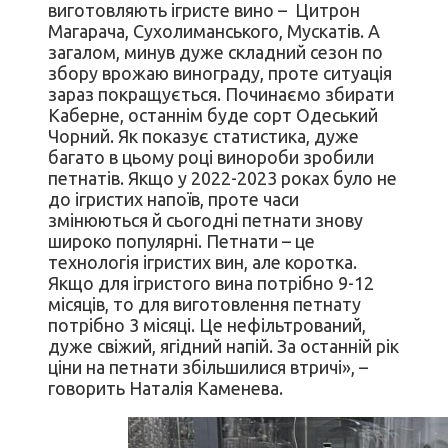
виготовляють ігристе вино – Цитрон
Магарача, Сухолиманського, Мускатів. А
загалом, минув дуже складний сезон по
збору врожаю винограду, проте ситуація
зараз покращується. Починаємо збирати
Каберне, останнім буде сорт Одеський
Чорний. Як показує статистика, дуже
багато в цьому році винороби зробили
петнатів. Якщо у 2022-2023 роках було не
до ігристих напоїв, проте часи
змінюються й сьогодні петнати знову
широко популярні. Петнати – це
технологія ігристих вин, але коротка.
Якщо для ігристого вина потрібно 9-12
місяців, то для виготовлення петнату
потрібно 3 місяці. Це нефільтрований,
дуже свіжий, ягідний напій. За останній рік
ціни на петнати збільшилися втричі», –
говорить Наталія Каменева.