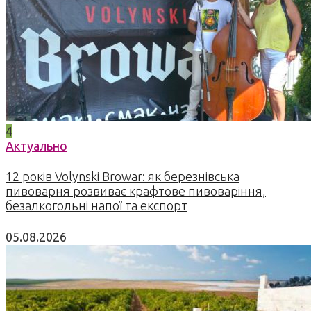
4
Актуально
12 років Volynski Browar: як березнівська
пивоварня розвиває крафтове пивоваріння,
безалкогольні напої та експорт
05.08.2026