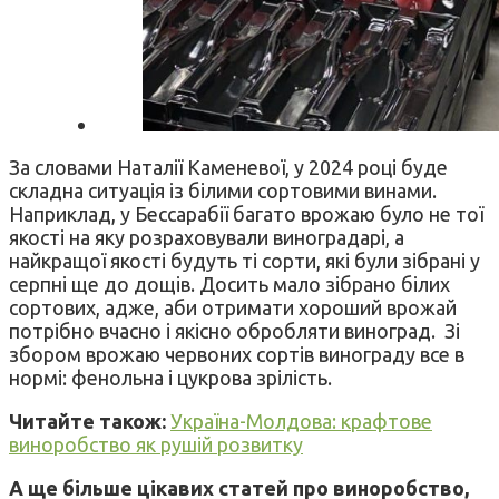
За словами Наталії Каменевої, у 2024 році буде
складна ситуація із білими сортовими винами.
Наприклад, у Бессарабії багато врожаю було не тої
якості на яку розраховували виноградарі, а
найкращої якості будуть ті сорти, які були зібрані у
серпні ще до дощів. Досить мало зібрано білих
сортових, адже, аби отримати хороший врожай
потрібно вчасно і якісно обробляти виноград. Зі
збором врожаю червоних сортів винограду все в
нормі: фенольна і цукрова зрілість.
Читайте також:
Україна-Молдова: крафтове
виноробство як рушій розвитку
А ще більше цікавих статей про виноробство,