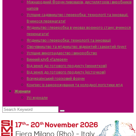
Міжнародний Форум пивоварів, дистиляторів і виробників
напоїв
Успішне садівництво і переробка: технології та інновації.
Вчимося перемагати!
Ягідництво і переробка в умовах воєнного стану: вчимося
перемагати!
Ягідництво і переробка: технології та інновації
Овочівництво та ягідництво: відкритий і закритий ґрунт
Успішне виноградарство і виноробство
Винний клуб «Галерея»
Від землі до готового продукту (зерняткові)
Від землі до готового продукту (кісточкові)
Всеукраїнський горіховий форум
Конгрес із заморожування та холодної логістики ягід
Журнали
Усі журнали