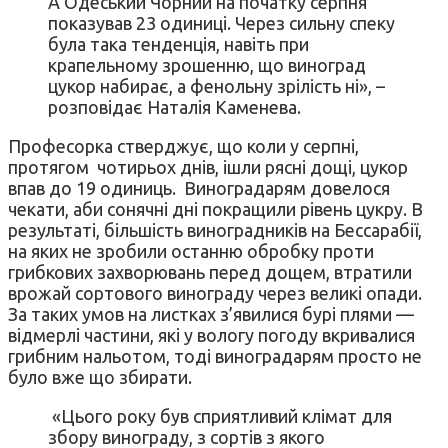
А Одеський Чорний на початку серпня
показував 23 одиниці. Через сильну спеку
була така тенденція, навіть при
крапельному зрошенню, що виноград
цукор набирає, а фенольну зрілість ні», –
розповідає Наталія Каменева.
Професорка стверджує, що коли у серпні,
протягом чотирьох днів, ішли рясні дощі, цукор
впав до 19 одиниць. Виноградарям довелося
чекати, аби сонячні дні покращили рівень цукру. В
результаті, більшість виноградників на Бессарабії,
на яких не зробили останню обробку проти
грибкових захворювань перед дощем, втратили
врожай сортового винограду через великі опади.
За таких умов на листках з’явилися бурі плями —
відмерлі частини, які у вологу погоду вкривалися
грибним нальотом, тоді виноградарям просто не
було вже що збирати.
«Цього року був сприятливий клімат для
збору винограду, з сортів з якого