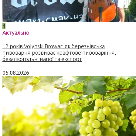
4
Актуально
12 років Volynski Browar: як березнівська
пивоварня розвиває крафтове пивоваріння,
безалкогольні напої та експорт
05.08.2026