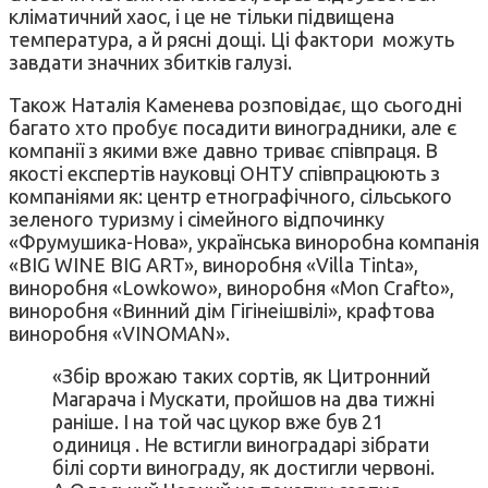
кліматичний хаос, і це не тільки підвищена
температура, а й рясні дощі. Ці фактори можуть
завдати значних збитків галузі.
Також Наталія Каменева розповідає, що сьогодні
багато хто пробує посадити виноградники, але є
компанії з якими вже давно триває співпраця. В
якості експертів науковці ОНТУ співпрацюють з
компаніями як: центр етнографічного, сільського
зеленого туризму і сімейного відпочинку
«Фрумушика-Нова», українська виноробна компанія
«BIG WINE BIG ART», виноробня «Villa Tinta»,
виноробня «Lowkowo», виноробня «Mon Crafto»,
виноробня «Винний дім Гігінеішвілі», крафтова
виноробня «VINOMAN».
«Збір врожаю таких сортів, як Цитронний
Магарача і Мускати, пройшов на два тижні
раніше. І на той час цукор вже був 21
одиниця . Не встигли виноградарі зібрати
білі сорти винограду, як достигли червоні.