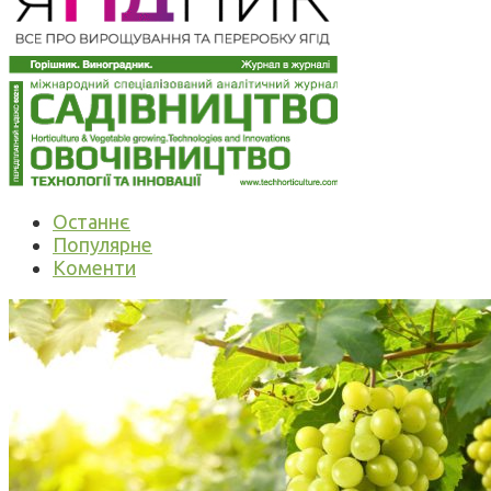
Останнє
Популярне
Коменти