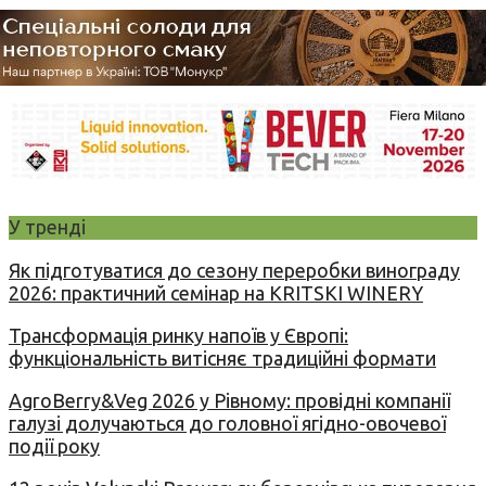
У тренді
Як підготуватися до сезону переробки винограду
2026: практичний семінар на KRITSKI WINERY
Трансформація ринку напоїв у Європі:
функціональність витісняє традиційні формати
AgroBerry&Veg 2026 у Рівному: провідні компанії
галузі долучаються до головної ягідно-овочевої
події року