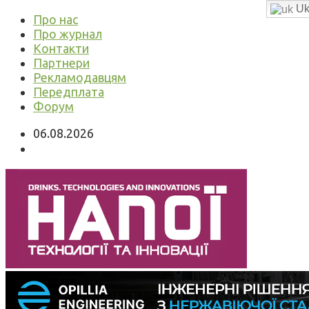
Uk
Про нас
Про журнал
Контакти
Партнери
Рекламодавцям
Передплата
Форум
06.08.2026