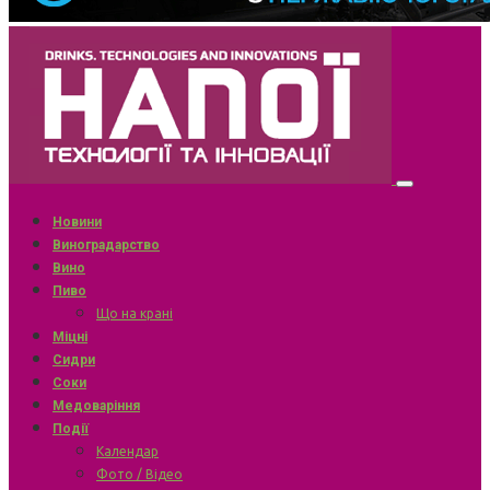
Новини
Виноградарство
Вино
Пиво
Що на крані
Міцні
Сидри
Соки
Медоваріння
Події
Календар
Фото / Відео