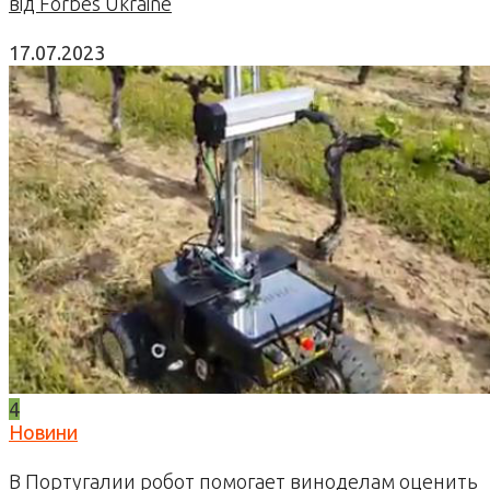
від Forbes Ukraine
17.07.2023
4
Новини
В Португалии робот помогает виноделам оценить