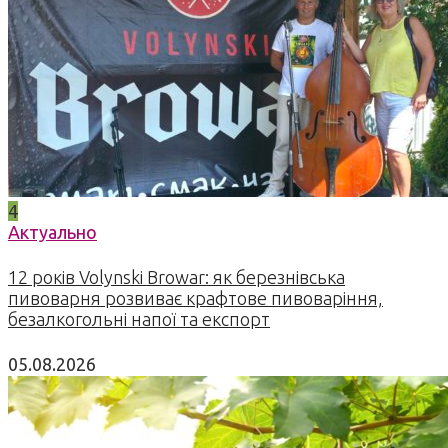
4
Актуально
12 років Volynski Browar: як березнівська
пивоварня розвиває крафтове пивоваріння,
безалкогольні напої та експорт
05.08.2026