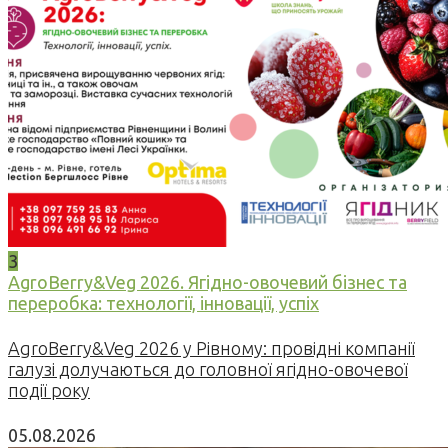
3
AgroBerry&Veg 2026. Ягідно-овочевий бізнес та
переробка: технології, інновації, успіх
AgroBerry&Veg 2026 у Рівному: провідні компанії
галузі долучаються до головної ягідно-овочевої
події року
05.08.2026