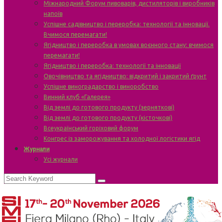
Міжнародний Форум пивоварів, дистиляторів і виробників
напоїв
Успішне садівництво і переробка: технології та інновації.
Вчимося перемагати!
Ягідництво і переробка в умовах воєнного стану: вчимося
перемагати!
Ягідництво і переробка: технології та інновації
Овочівництво та ягідництво: відкритий і закритий ґрунт
Успішне виноградарство і виноробство
Винний клуб «Галерея»
Від землі до готового продукту (зерняткові)
Від землі до готового продукту (кісточкові)
Всеукраїнський горіховий форум
Конгрес із заморожування та холодної логістики ягід
Журнали
Усі журнали