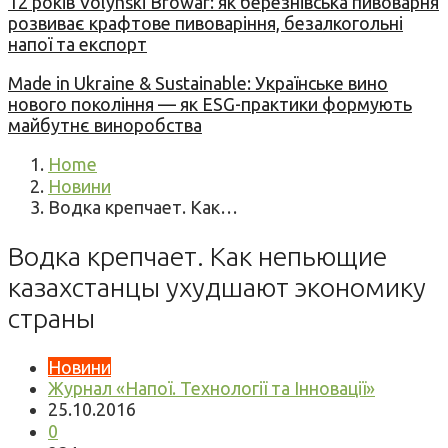
12 років Volynski Browar: як березнівська пивоварня
розвиває крафтове пивоваріння, безалкогольні
напої та експорт
Made in Ukraine & Sustainable: Українське вино
нового покоління — як ESG-практики формують
майбутнє виноробства
Home
Новини
Водка крепчает. Как…
Водка крепчает. Как непьющие
казахстанцы ухудшают экономику
страны
Новини
Журнал «Напої. Технології та Інновації»
25.10.2016
0