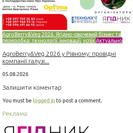
AgroBerry&Veg 2026. Ягідно-овочевий бізнес та
переробка: технології, інновації, успіх
Актуально
AgroBerry&Veg 2026 у Рівному: провідні
компанії галузі...
05.08.2026
Залишити коментар
You must be
logged in
to post a comment.
Реклама