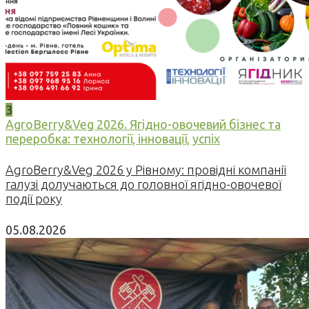
3
AgroBerry&Veg 2026. Ягідно-овочевий бізнес та
переробка: технології, інновації, успіх
AgroBerry&Veg 2026 у Рівному: провідні компанії
галузі долучаються до головної ягідно-овочевої
події року
05.08.2026