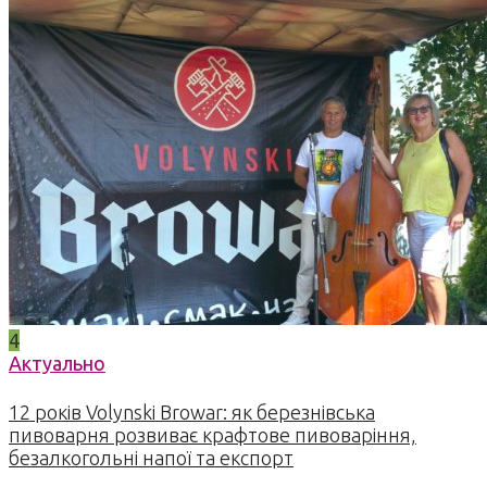
4
Актуально
12 років Volynski Browar: як березнівська
пивоварня розвиває крафтове пивоваріння,
безалкогольні напої та експорт