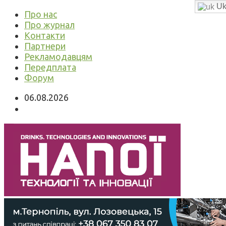
Uk
Про нас
Про журнал
Контакти
Партнери
Рекламодавцям
Передплата
Форум
06.08.2026