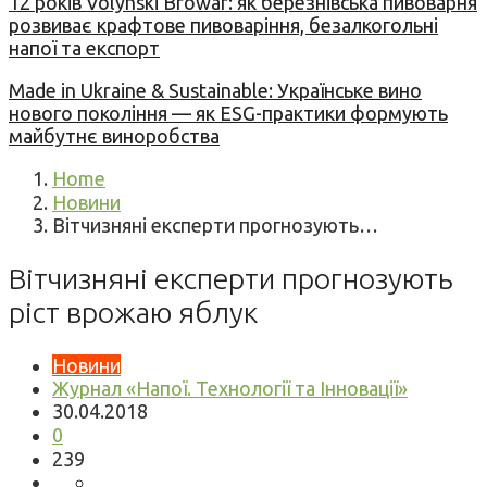
12 років Volynski Browar: як березнівська пивоварня
розвиває крафтове пивоваріння, безалкогольні
напої та експорт
Made in Ukraine & Sustainable: Українське вино
нового покоління — як ESG-практики формують
майбутнє виноробства
Home
Новини
Вітчизняні експерти прогнозують…
Вітчизняні експерти прогнозують
ріст врожаю яблук
Новини
Журнал «Напої. Технології та Інновації»
30.04.2018
0
239