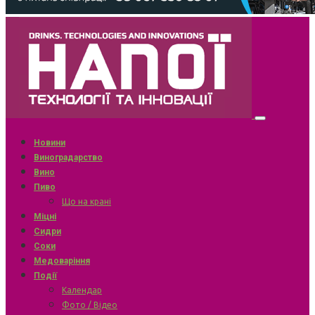
Новини
Виноградарство
Вино
Пиво
Що на крані
Міцні
Сидри
Соки
Медоваріння
Події
Календар
Фото / Відео