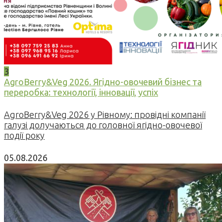
3
AgroBerry&Veg 2026. Ягідно-овочевий бізнес та
переробка: технології, інновації, успіх
AgroBerry&Veg 2026 у Рівному: провідні компанії
галузі долучаються до головної ягідно-овочевої
події року
05.08.2026