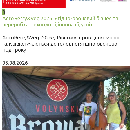
3
AgroBerry&Veg 2026. Ягідно-овочевий бізнес та
переробка: технології, інновації, успіх
AgroBerry&Veg 2026 у Рівному: провідні компанії
галузі долучаються до головної ягідно-овочевої
події року
05.08.2026