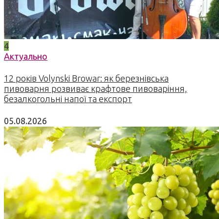
4
Актуально
12 років Volynski Browar: як березнівська
пивоварня розвиває крафтове пивоваріння,
безалкогольні напої та експорт
05.08.2026