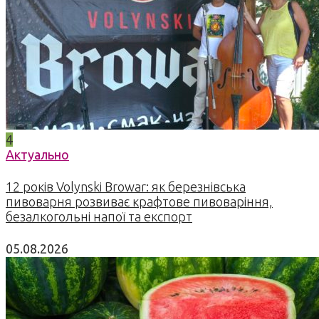
4
Актуально
12 років Volynski Browar: як березнівська
пивоварня розвиває крафтове пивоваріння,
безалкогольні напої та експорт
05.08.2026