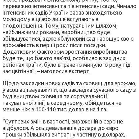
переважно інтенсивні та півінтенсивні сади. Чимало
інтенсивних садів України зараз знаходяться в
молодому віці або лише вступають в
плодоношення. Тому, натуральним шляхом,
найближчими роками, виробництво буде
збільшуватися, адже яблуневий сад нарощує свою
врожайність в перші роки після посадки.
Додатковим фактором зростання виробництва
буде те, що багато зав’язі, особливо в західних
регіонах країни, було втрачено минулого року під
час цвітіння”, – наголосив експерт.
Щодо закладки нових садів та сховищ для врожаю,
у асоціації зауважили, що закладка сучасного саду з
будівництвом сховища та сортувальної і
пакувальної лінії, в середньому, обійдеться не
менше ніж в 100-110 тис. доларів на 1 га.
“Суттєвих змін в вартості, вираженій в євро не
відбулося. А ось девальвація долара до євро
трошки збільшила витратну частину в доларах,