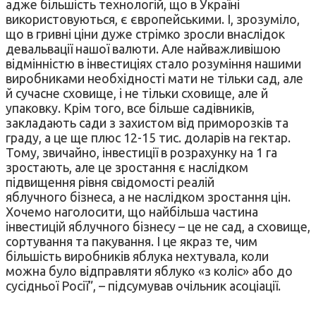
адже більшість технологій, що в Україні
використовуються, є європейськими. І, зрозуміло,
що в гривні ціни дуже стрімко зросли внаслідок
девальвації нашої валюти. Але найважливішою
відмінністю в інвестиціях стало розуміння нашими
виробниками необхідності мати не тільки сад, але
й сучасне сховище, і не тільки сховище, але й
упаковку. Крім того, все більше садівників,
закладають сади з захистом від приморозків та
граду, а це ще плюс 12-15 тис. доларів на гектар.
Тому, звичайно, інвестиції в розрахунку на 1 га
зростають, але це зростання є наслідком
підвищення рівня свідомості реалій
яблучного бізнеса, а не наслідком зростання цін.
Хочемо наголосити, що найбільша частина
інвестицій яблучного бізнесу – це не сад, а сховище,
сортування та пакування. І це якраз те, чим
більшість виробників яблука нехтувала, коли
можна було відправляти яблуко «з коліс» або до
сусідньої Росії”, – підсумував очільник асоціації.