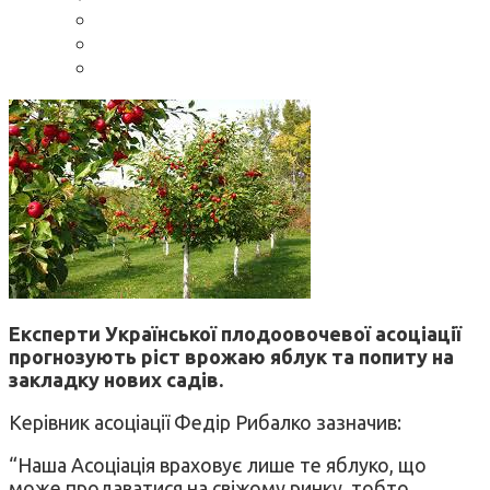
Експерти Української плодоовочевої асоціації
прогнозують ріст врожаю яблук та попиту на
закладку нових садів.
Керівник асоціації Федір Рибалко зазначив:
“Наша Асоціація враховує лише те яблуко, що
може продаватися на свіжому ринку, тобто,