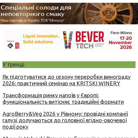
У тренді
Як підготуватися до сезону переробки винограду
2026: практичний семінар на KRITSKI WINERY
Трансформація ринку напоїв у Європі:
функціональність витісняє традиційні формати
AgroBerry&Veg 2026 у Рівному: провідні компанії
галузі долучаються до головної ягідно-овочевої
події року