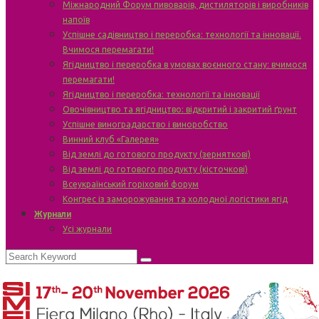
Міжнародний Форум пивоварів, дистиляторів і виробників
напоїв
Успішне садівництво і переробка: технології та інновації.
Вчимося перемагати!
Ягідництво і переробка в умовах воєнного стану: вчимося
перемагати!
Ягідництво і переробка: технології та інновації
Овочівництво та ягідництво: відкритий і закритий ґрунт
Успішне виноградарство і виноробство
Винний клуб «Галерея»
Від землі до готового продукту (зерняткові)
Від землі до готового продукту (кісточкові)
Всеукраїнський горіховий форум
Конгрес із заморожування та холодної логістики ягід
Журнали
Усі журнали