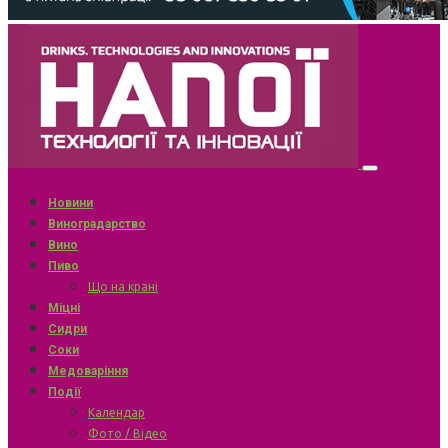
Новини
Виноградарство
Вино
Пиво
Що на крані
Міцні
Сидри
Соки
Медоваріння
Події
Календар
Фото / Відео