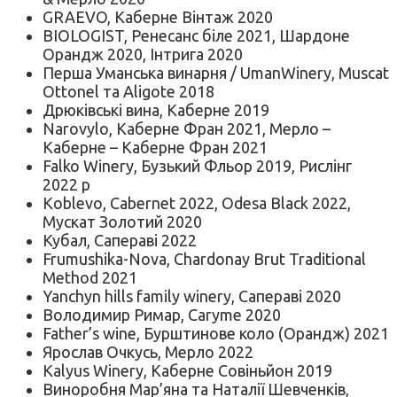
GRAEVO, Каберне Вінтаж 2020
BIOLOGIST, Ренесанс біле 2021, Шардоне
Орандж 2020, Інтрига 2020
Перша Уманська винарня / UmanWinery, Muscat
Ottonel та Aligote 2018
Дрюківські вина, Каберне 2019
Narovylo, Каберне Фран 2021, Мерло –
Каберне – Каберне Фран 2021
Falko Winery, Бузький Фльор 2019, Рислінг
2022 р
Koblevo, Cabernet 2022, Odesa Black 2022,
Мускат Золотий 2020
Кубал, Сапераві 2022
Frumushika-Nova, Chardonay Brut Traditional
Method 2021
Yanchyn hills family winery, Сапераві 2020
Володимир Римар, Caryme 2020
Father’s wine, Бурштинове коло (Орандж) 2021
Ярослав Очкусь, Мерло 2022
Kalyus Winery, Каберне Совіньйон 2019
Виноробня Мар’яна та Наталії Шевченків,