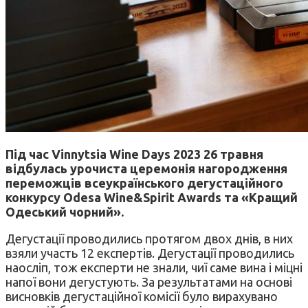
Під час Vinnytsia Wine Days 2023 26 травня
відбулась урочиста церемонія нагородження
переможців всеукраїнського дегустаційного
конкурсу Odesa Wine&Spirit Awards та «Кращий
Одеський чорний».
Дегустації проводились протягом двох днів, в них
взяли участь 12 експертів. Дегустації проводились
наосліп, тож експерти не знали, чиї саме вина і міцні
напої вони дегустують. За результатами на основі
висновків дегустаційної комісії було вирахувано