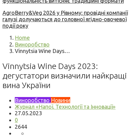
функціональність витісняє традиційні формати
AgroBerry&Veg 2026 у Рівному: провідні компанії
галузі долучаються до головної ягідно-овочевої
події року
Home
Виноробство
Vinnytsia Wine Days…
Vinnytsia Wine Days 2023:
дегустатори визначили найкращі
вина України
Виноробство
Новини
Журнал «Напої. Технології та Інновації»
27.05.2023
0
2644