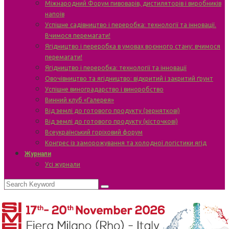
Міжнародний Форум пивоварів, дистиляторів і виробників
напоїв
Успішне садівництво і переробка: технології та інновації.
Вчимося перемагати!
Ягідництво і переробка в умовах воєнного стану: вчимося
перемагати!
Ягідництво і переробка: технології та інновації
Овочівництво та ягідництво: відкритий і закритий ґрунт
Успішне виноградарство і виноробство
Винний клуб «Галерея»
Від землі до готового продукту (зерняткові)
Від землі до готового продукту (кісточкові)
Всеукраїнський горіховий форум
Конгрес із заморожування та холодної логістики ягід
Журнали
Усі журнали