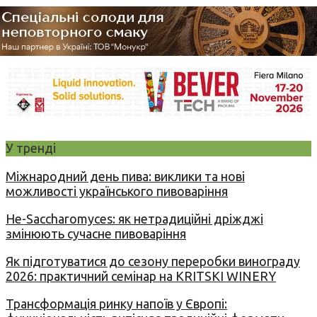
У тренді
Міжнародний день пива: виклики та нові
можливості українського пивоваріння
Не-Saccharomyces: як нетрадиційні дріжджі
змінюють сучасне пивоваріння
Як підготуватися до сезону переробки винограду
2026: практичний семінар на KRITSKI WINERY
Трансформація ринку напоїв у Європі: