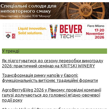
У тренді
Як підготуватися до сезону переробки винограду
2026: практичний семінар на KRITSKI WINERY
Трансформація ринку напоїв у Європі:
функціональність витісняє традиційні формати
AgroBerry&Veg 2026 у Рівному: провідні компанії
галузі долучаються до головної ягідно-овочевої
події року