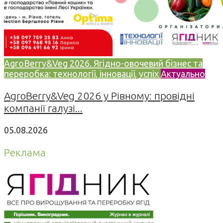
AgroBerry&Veg 2026. Ягідно-овочевий бізнес та
переробка: технології, інновації, успіх
Актуально
AgroBerry&Veg 2026 у Рівному: провідні
компанії галузі...
05.08.2026
Реклама