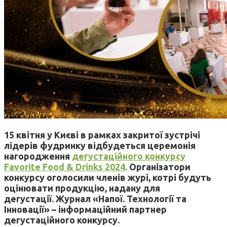
15 квітня у Києві в рамках закритої зустрічі
лідерів фудринку відбудеться церемонія
нагородження
дегустаційного конкурсу
Favorite Food & Drinks 2024
.
Організатори
конкурсу оголосили членів журі, котрі будуть
оцінювати продукцію, надану для
дегустації. Журнал «Напої. Технології та
Інновації» – інформаційний партнер
дегустаційного конкурсу.