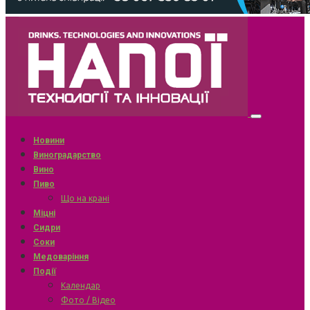
Новини
Виноградарство
Вино
Пиво
Що на крані
Міцні
Сидри
Соки
Медоваріння
Події
Календар
Фото / Відео