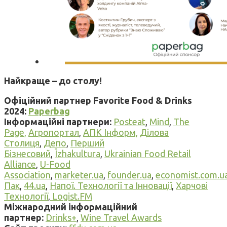
Найкраще – до столу!
Офіційний партнер Favorite Food & Drinks
2024:
Paperbag
Інформаційні партнери:
Posteat
,
Mind
,
The
Page,
Агропортал
,
АПК Інформ,
Ділова
Столиця
,
Депо
,
Перший
Бізнесовий
,
Їzhakultura
,
Ukrainian Food Retail
Alliance
,
U-Food
Association
,
marketer.ua
,
founder.ua
,
economist.com.u
Пак
,
44.ua
,
Напої. Технології та Інновації
,
Харчові
Технології
,
Logist.FM
Міжнародний інформаційний
партнер:
Drinks+
,
Wine Travel Awards