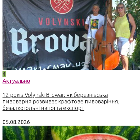
4
Актуально
12 років Volynski Browar: як березнівська
пивоварня розвиває крафтове пивоваріння,
безалкогольні напої та експорт
05.08.2026