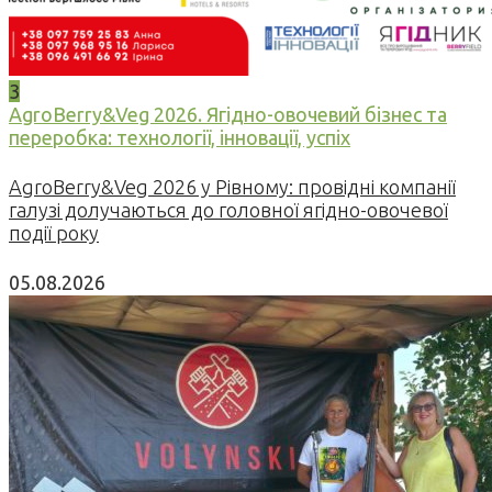
3
AgroBerry&Veg 2026. Ягідно-овочевий бізнес та
переробка: технології, інновації, успіх
AgroBerry&Veg 2026 у Рівному: провідні компанії
галузі долучаються до головної ягідно-овочевої
події року
05.08.2026