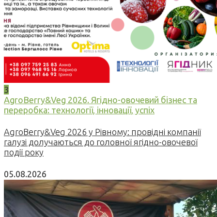
3
AgroBerry&Veg 2026. Ягідно-овочевий бізнес та
переробка: технології, інновації, успіх
AgroBerry&Veg 2026 у Рівному: провідні компанії
галузі долучаються до головної ягідно-овочевої
події року
05.08.2026