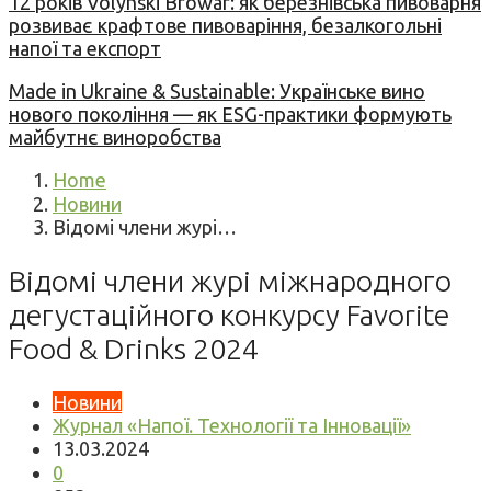
12 років Volynski Browar: як березнівська пивоварня
розвиває крафтове пивоваріння, безалкогольні
напої та експорт
Made in Ukraine & Sustainable: Українське вино
нового покоління — як ESG-практики формують
майбутнє виноробства
Home
Новини
Відомі члени журі…
Відомі члени журі міжнародного
дегустаційного конкурсу Favorite
Food & Drinks 2024
Новини
Журнал «Напої. Технології та Інновації»
13.03.2024
0