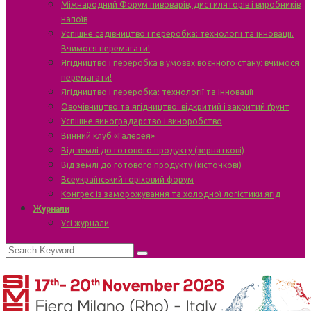
Міжнародний Форум пивоварів, дистиляторів і виробників
напоїв
Успішне садівництво і переробка: технології та інновації.
Вчимося перемагати!
Ягідництво і переробка в умовах воєнного стану: вчимося
перемагати!
Ягідництво і переробка: технології та інновації
Овочівництво та ягідництво: відкритий і закритий ґрунт
Успішне виноградарство і виноробство
Винний клуб «Галерея»
Від землі до готового продукту (зерняткові)
Від землі до готового продукту (кісточкові)
Всеукраїнський горіховий форум
Конгрес із заморожування та холодної логістики ягід
Журнали
Усі журнали