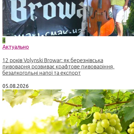
4
Актуально
12 років Volynski Browar: як березнівська
пивоварня розвиває крафтове пивоваріння,
безалкогольні напої та експорт
05.08.2026