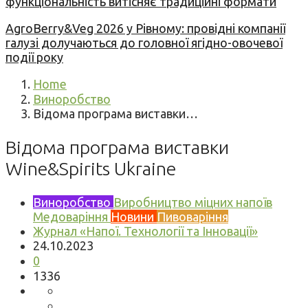
функціональність витісняє традиційні формати
AgroBerry&Veg 2026 у Рівному: провідні компанії
галузі долучаються до головної ягідно-овочевої
події року
Home
Виноробство
Відома програма виставки…
Відома програма виставки
Wine&Spirits Ukraine
Виноробство
Виробництво міцних напоїв
Медоваріння
Новини
Пивоваріння
Журнал «Напої. Технології та Інновації»
24.10.2023
0
1336