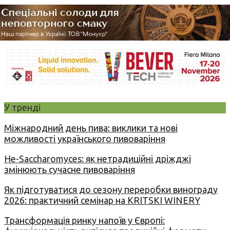
У тренді
Міжнародний день пива: виклики та нові
можливості українського пивоваріння
Не-Saccharomyces: як нетрадиційні дріжджі
змінюють сучасне пивоваріння
Як підготуватися до сезону переробки винограду
2026: практичний семінар на KRITSKI WINERY
Трансформація ринку напоїв у Європі: