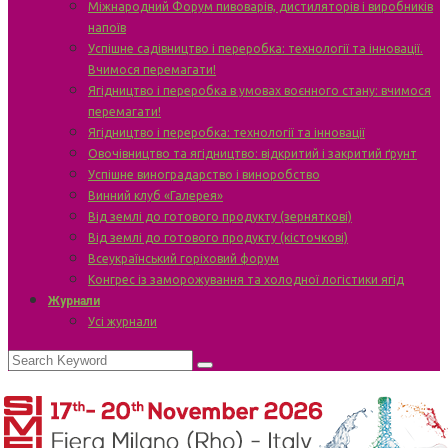
Міжнародний Форум пивоварів, дистиляторів і виробників
напоїв
Успішне садівництво і переробка: технології та інновації.
Вчимося перемагати!
Ягідництво і переробка в умовах воєнного стану: вчимося
перемагати!
Ягідництво і переробка: технології та інновації
Овочівництво та ягідництво: відкритий і закритий ґрунт
Успішне виноградарство і виноробство
Винний клуб «Галерея»
Від землі до готового продукту (зерняткові)
Від землі до готового продукту (кісточкові)
Всеукраїнський горіховий форум
Конгрес із заморожування та холодної логістики ягід
Журнали
Усі журнали