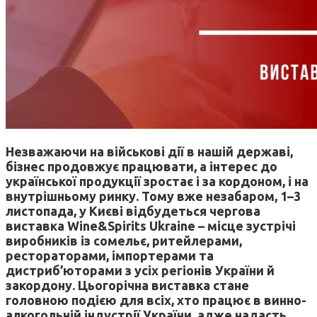
Незважаючи на військові дії в нашій державі,
бізнес продовжує працювати, а інтерес до
української продукції зростає і за кордоном, і на
внутрішньому ринку. Тому вже незабаром, 1–3
листопада, у Києві відбудеться чергова
виставка Wine&Spirits Ukraine – місце зустрічі
виробників із сомельє, ритейлерами,
рестораторами, імпортерами та
дистриб’юторами з усіх регіонів України й
закордону. Цьогорічна виставка стане
головною подією для всіх, хто працює в винно-
алкогольній індустрії України, адже надасть