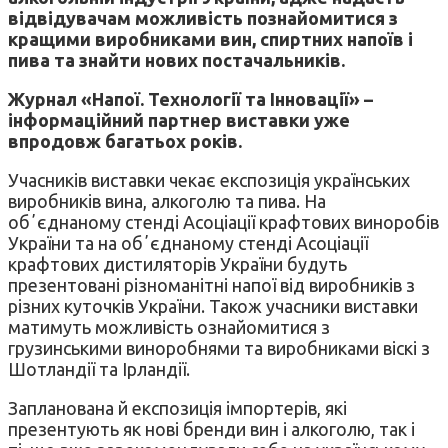
відвідувачам можливість познайомитися з
кращими виробниками вин, спиртних напоїв і
пива та знайти нових постачальників.
Журнал «Напої. Технології та Інновації» –
інформаційний партнер виставки уже
впродовж багатьох років.
Учасників виставки чекає експозиція українських
виробників вина, алкоголю та пива. На
обʼєднаному стенді Асоціації крафтових виноробів
України та на обʼєднаному стенді Асоціації
крафтових дистиляторів України будуть
презентовані різноманітні напої від виробників з
різних куточків України. Також учасники виставки
матимуть можливість ознайомитися з
грузинськими виноробнями та виробниками віскі з
Шотландії та Ірландії.
Запланована й експозиція імпортерів, які
презентують як нові бренди вин і алкоголю, так і