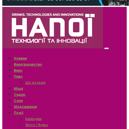
Новини
Виноградарство
Вино
Пиво
Що на крані
Міцні
Сидри
Соки
Медоваріння
Події
Календар
Фото / Відео