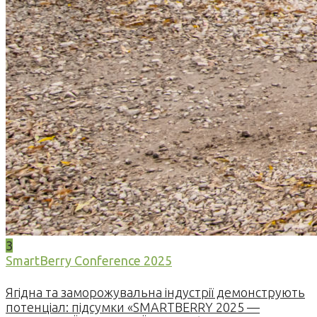
3
SmartBerry Conference 2025
Ягідна та заморожувальна індустрії демонструють
потенціал: підсумки «SMARTBERRY 2025 —