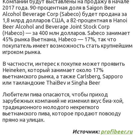
Компании будут выставлены на продажу в начале
2017 года. 90-процентная доля в Saigon Beer
Alcohol Beverage Corp (Sabeco) будет продана за
1,8 млрд долларов США, а 82-процентная в Hanoi
Beer Alcohol and Beverage Joint Stock Corp
(Habeco) — за 400 млн долларов. Sabeco занимает
45% рынка Вьетнама, Habeco — 17%, так что
покупатель имеет возможность стать крупнейшим
игроком рынка.
В частности, интерес к покупке может проявить
Heineken, который занимает около 17%
вьетнамского рынка, а также Carlsberg, Sapporo
или таиландские ThaiBev и Singha Beer
Любители пива опасаются, чтобы приход
зарубежных компаний не изменил вкус биа-хой,
традиционного молодого некрепкого
вьетнамского пива, которое продают повсюду
прямо на улицах.
Источник:
profibeer.ru