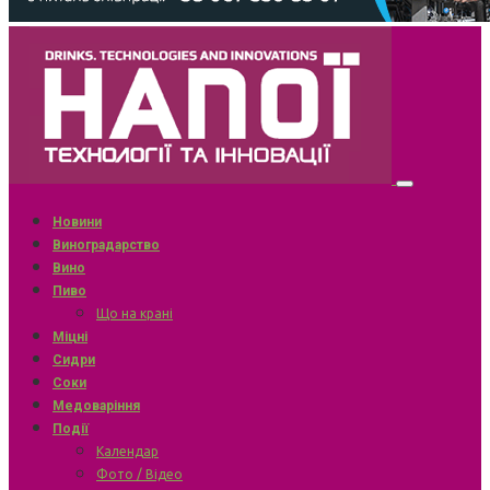
Новини
Виноградарство
Вино
Пиво
Що на крані
Міцні
Сидри
Соки
Медоваріння
Події
Календар
Фото / Відео