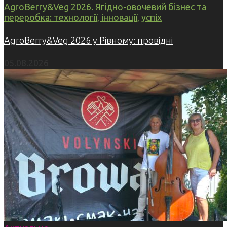
AgroBerry&Veg 2026. Ягідно-овочевий бізнес та
переробка: технології, інновації, успіх
AgroBerry&Veg 2026 у Рівному: провідні
05.08.2026