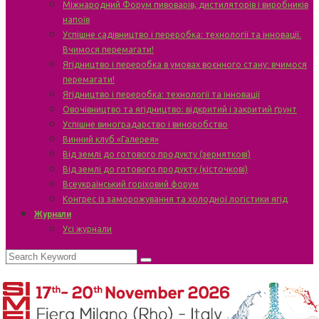
Міжнародний Форум пивоварів, дистиляторів і виробників
напоїв
Успішне садівництво і переробка: технології та інновації.
Вчимося перемагати!
Ягідництво і переробка в умовах воєнного стану: вчимося
перемагати!
Ягідництво і переробка: технології та інновації
Овочівництво та ягідництво: відкритий і закритий ґрунт
Успішне виноградарство і виноробство
Винний клуб «Галерея»
Від землі до готового продукту (зерняткові)
Від землі до готового продукту (кісточкові)
Всеукраїнський горіховий форум
Конгрес із заморожування та холодної логістики ягід
Журнали
Усі журнали