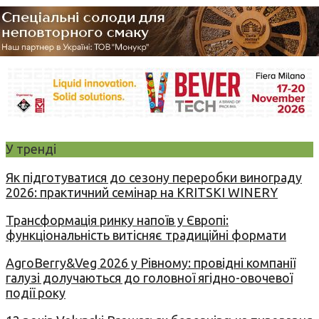
У тренді
Як підготуватися до сезону переробки винограду
2026: практичний семінар на KRITSKI WINERY
Трансформація ринку напоїв у Європі:
функціональність витісняє традиційні формати
AgroBerry&Veg 2026 у Рівному: провідні компанії
галузі долучаються до головної ягідно-овочевої
події року