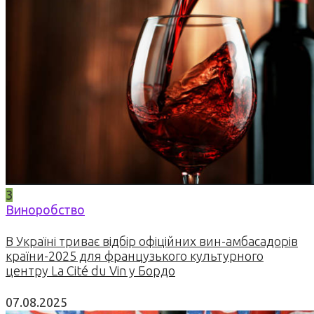
3
Виноробство
В Україні триває відбір офіційних вин-амбасадорів
країни-2025 для французького культурного
центру La Cité du Vin у Бордо
07.08.2025