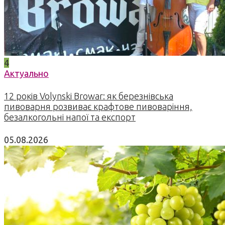
4
Актуально
12 років Volynski Browar: як березнівська
пивоварня розвиває крафтове пивоваріння,
безалкогольні напої та експорт
05.08.2026