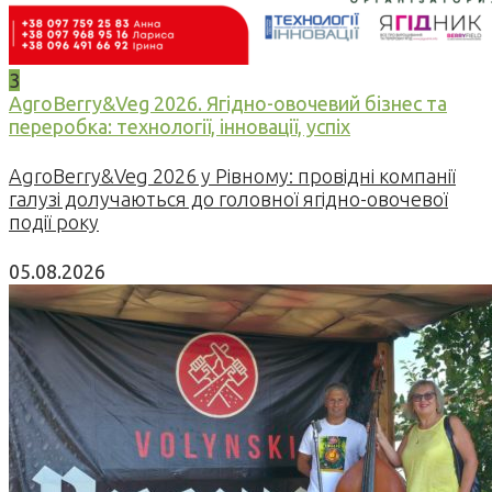
3
AgroBerry&Veg 2026. Ягідно-овочевий бізнес та
переробка: технології, інновації, успіх
AgroBerry&Veg 2026 у Рівному: провідні компанії
галузі долучаються до головної ягідно-овочевої
події року
05.08.2026