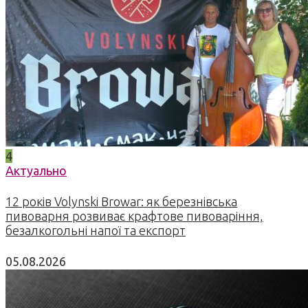
4
Актуально
12 років Volynski Browar: як березнівська
пивоварня розвиває крафтове пивоваріння,
безалкогольні напої та експорт
05.08.2026