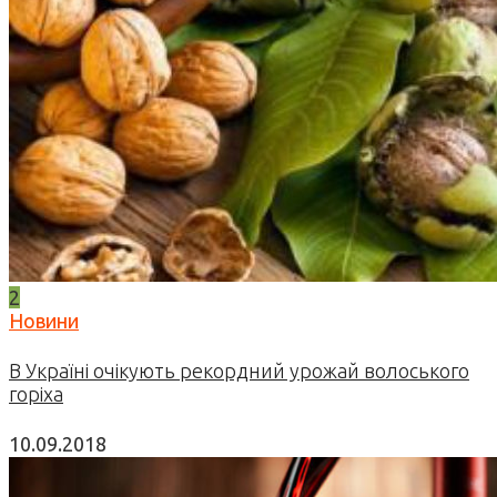
2
Новини
В Україні очікують рекордний урожай волоського
горіха
10.09.2018