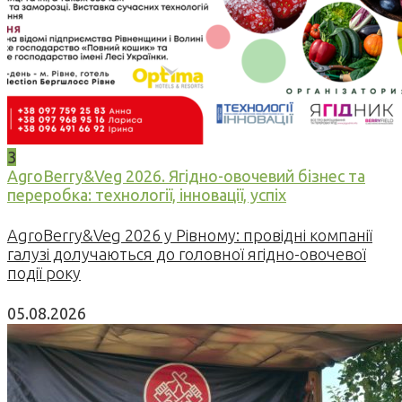
3
AgroBerry&Veg 2026. Ягідно-овочевий бізнес та
переробка: технології, інновації, успіх
AgroBerry&Veg 2026 у Рівному: провідні компанії
галузі долучаються до головної ягідно-овочевої
події року
05.08.2026