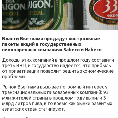
Власти Вьетнама продадут контрольные
пакеты акций в государственных
пивоваренных компаниях Sabeco и Habeco.
Доходы этих компаний в прошлом году составили
треть ВВП, и государство надеется, что прибыль
от приватизации позволит решить экономические
проблемы.
Рынок Вьетнама вызывает огромный интерес у
транснациональных пивоваренных компаний: 93
млн жителей страны в прошлом году выпили 3
млрд литров пива, в то время как рынки развитых
азиатских стран стагнируют.