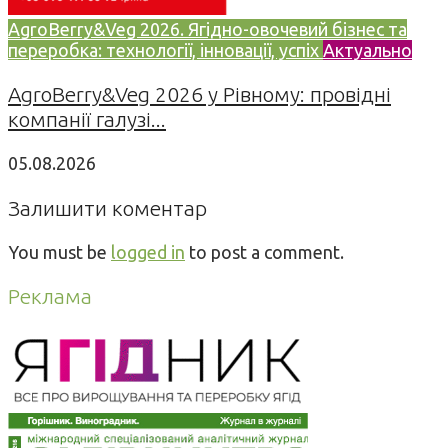
AgroBerry&Veg 2026. Ягідно-овочевий бізнес та
переробка: технології, інновації, успіх
Актуально
AgroBerry&Veg 2026 у Рівному: провідні
компанії галузі...
05.08.2026
Залишити коментар
You must be
logged in
to post a comment.
Реклама