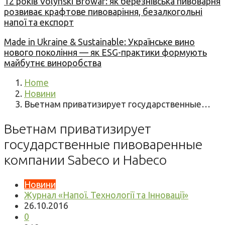
12 років Volynski Browar: як березнівська пивоварня
розвиває крафтове пивоваріння, безалкогольні
напої та експорт
Made in Ukraine & Sustainable: Українське вино
нового покоління — як ESG-практики формують
майбутнє виноробства
Home
Новини
Вьетнам приватизирует государственные…
Вьетнам приватизирует
государственные пивоваренные
компании Sabeco и Habeco
Новини
Журнал «Напої. Технології та Інновації»
26.10.2016
0