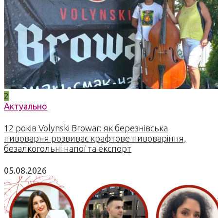
2
Актуально
12 років Volynski Browar: як березнівська
пивоварня розвиває крафтове пивоваріння,
безалкогольні напої та експорт
05.08.2026