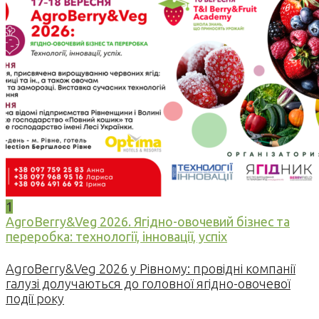
1
AgroBerry&Veg 2026. Ягідно-овочевий бізнес та
переробка: технології, інновації, успіх
AgroBerry&Veg 2026 у Рівному: провідні компанії
галузі долучаються до головної ягідно-овочевої
події року