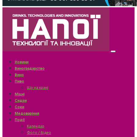
Новини
Виноградарство
Вино
Пиво
Що на крані
Міцні
Сидри
Соки
Медоваріння
Події
Календар
Фото / Відео