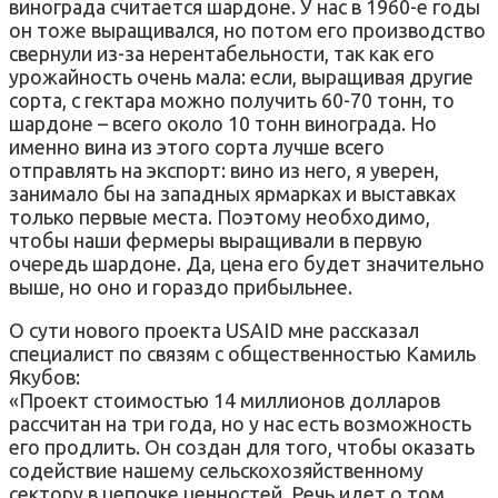
винограда считается шардоне. У нас в 1960-е годы
он тоже выращивался, но потом его производство
свернули из-за нерентабельности, так как его
урожайность очень мала: если, выращивая другие
сорта, с гектара можно получить 60-70 тонн, то
шардоне – всего около 10 тонн винограда. Но
именно вина из этого сорта лучше всего
отправлять на экспорт: вино из него, я уверен,
занимало бы на западных ярмарках и выставках
только первые места. Поэтому необходимо,
чтобы наши фермеры выращивали в первую
очередь шардоне. Да, цена его будет значительно
выше, но оно и гораздо прибыльнее.
О сути нового проекта USAID мне рассказал
специалист по связям с общественностью Камиль
Якубов:
«Проект стоимостью 14 миллионов долларов
рассчитан на три года, но у нас есть возможность
его продлить. Он создан для того, чтобы оказать
содействие нашему сельскохозяйственному
сектору в цепочке ценностей. Речь идет о том,