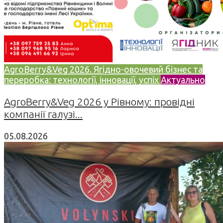
AgroBerry&Veg 2026. Ягідно-овочевий бізнес та
переробка: технології, інновації, успіх
Актуально
AgroBerry&Veg 2026 у Рівному: провідні
компанії галузі...
05.08.2026