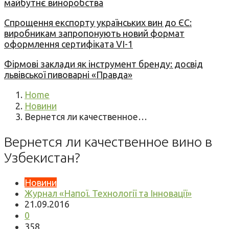
майбутнє виноробства
Спрощення експорту українських вин до ЄС:
виробникам запропонують новий формат
оформлення сертифіката VI-1
Фірмові заклади як інструмент бренду: досвід
львівської пивоварні «Правда»
Home
Новини
Вернется ли качественное…
Вернется ли качественное вино в
Узбекистан?
Новини
Журнал «Напої. Технології та Інновації»
21.09.2016
0
358