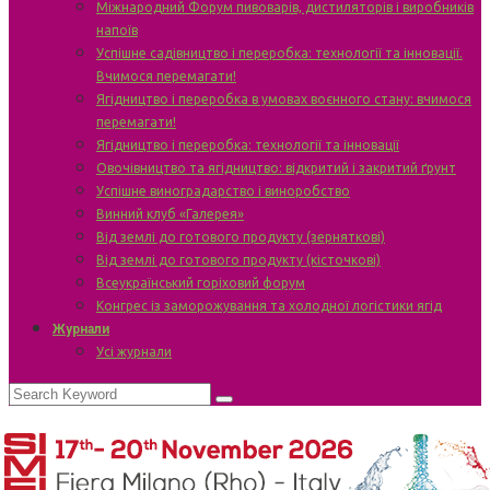
Міжнародний Форум пивоварів, дистиляторів і виробників
напоїв
Успішне садівництво і переробка: технології та інновації.
Вчимося перемагати!
Ягідництво і переробка в умовах воєнного стану: вчимося
перемагати!
Ягідництво і переробка: технології та інновації
Овочівництво та ягідництво: відкритий і закритий ґрунт
Успішне виноградарство і виноробство
Винний клуб «Галерея»
Від землі до готового продукту (зерняткові)
Від землі до готового продукту (кісточкові)
Всеукраїнський горіховий форум
Конгрес із заморожування та холодної логістики ягід
Журнали
Усі журнали