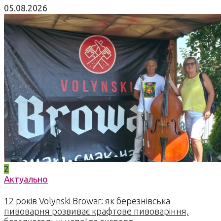
05.08.2026
2
Актуально
12 років Volynski Browar: як березнівська
пивоварня розвиває крафтове пивоваріння,