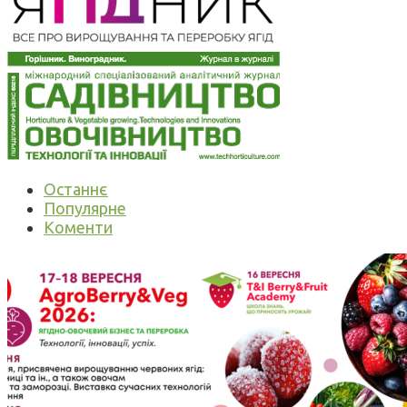
Останнє
Популярне
Коменти