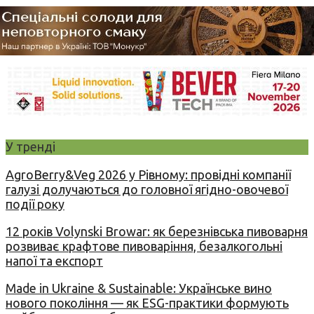
У тренді
AgroBerry&Veg 2026 у Рівному: провідні компанії
галузі долучаються до головної ягідно-овочевої
події року
12 років Volynski Browar: як березнівська пивоварня
розвиває крафтове пивоваріння, безалкогольні
напої та експорт
Made in Ukraine & Sustainable: Українське вино
нового покоління — як ESG-практики формують