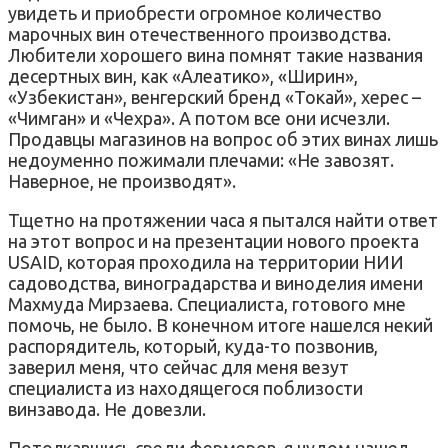
увидеть и приобрести огромное количество
марочных вин отечественного производства.
Любители хорошего вина помнят такие названия
десертных вин, как «Алеатико», «Ширин»,
«Узбекистан», венгерский бренд «Токай», херес –
«Чимган» и «Чехра». А потом все они исчезли.
Продавцы магазинов на вопрос об этих винах лишь
недоуменно пожимали плечами: «Не завозят.
Наверное, не производят».
Тщетно на протяжении часа я пытался найти ответ
на этот вопрос и на презентации нового проекта
USAID, которая проходила на территории НИИ
садоводства, виноградарства и виноделия имени
Махмуда Мирзаева. Специалиста, готового мне
помочь, не было. В конечном итоге нашелся некий
распорядитель, который, куда-то позвонив,
заверил меня, что сейчас для меня везут
специалиста из находящегося поблизости
винзавода. Не довезли.
Потолкавшись среди фермеров, я чудом нашел