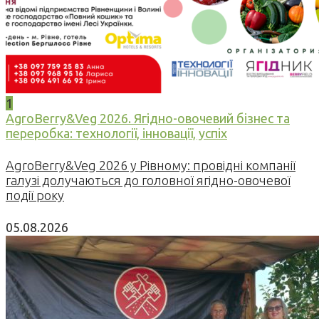
1
AgroBerry&Veg 2026. Ягідно-овочевий бізнес та
переробка: технології, інновації, успіх
AgroBerry&Veg 2026 у Рівному: провідні компанії
галузі долучаються до головної ягідно-овочевої
події року
05.08.2026