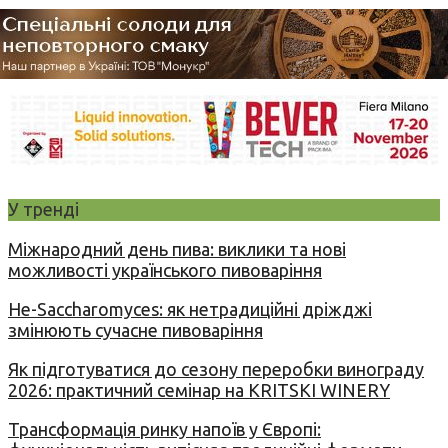
У тренді
Міжнародний день пива: виклики та нові
можливості українського пивоваріння
Не-Saccharomyces: як нетрадиційні дріжджі
змінюють сучасне пивоваріння
Як підготуватися до сезону переробки винограду
2026: практичний семінар на KRITSKI WINERY
Трансформація ринку напоїв у Європі: