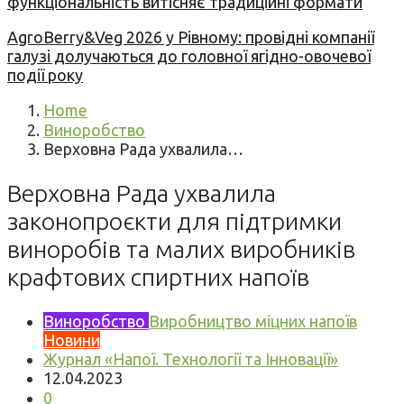
функціональність витісняє традиційні формати
AgroBerry&Veg 2026 у Рівному: провідні компанії
галузі долучаються до головної ягідно-овочевої
події року
Home
Виноробство
Верховна Рада ухвалила…
Верховна Рада ухвалила
законопроєкти для підтримки
виноробів та малих виробників
крафтових спиртних напоїв
Виноробство
Виробництво міцних напоїв
Новини
Журнал «Напої. Технології та Інновації»
12.04.2023
0