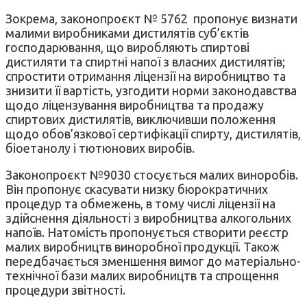
Зокрема, законопроєкт № 5762 пропонує визнати
малими виробниками дистилятів суб’єктів
господарювання, що виробляють спиртові
дистиляти та спиртні напої з власних дистилятів;
спростити отримання ліцензії на виробництво та
знизити її вартість, узгодити норми законодавства
щодо ліцензування виробництва та продажу
спиртових дистилятів, виключивши положення
щодо обов’язкової сертифікації спирту, дистилятів,
біоетанолу і тютюнових виробів.
Законопроєкт №9030 стосується малих виноробів.
Він пропонує скасувати низку бюрократичних
процедур та обмежень, в тому числі ліцензії на
здійснення діяльності з виробництва алкогольних
напоїв. Натомість пропонується створити реєстр
малих виробництв виноробної продукції. Також
передбачається зменшення вимог до матеріально-
технічної бази малих виробництв та спрощення
процедури звітності.