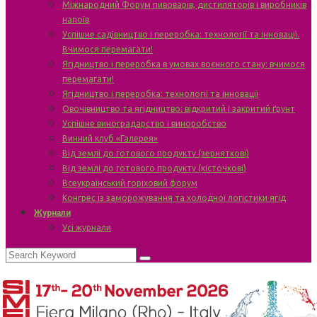
Міжнародний Форум пивоварів, дистиляторів і виробників
напоїв
Успішне садівництво і переробка: технології та інновації.
Вчимося перемагати!
Ягідництво і переробка в умовах воєнного стану: вчимося
перемагати!
Ягідництво і переробка: технології та інновації
Овочівництво та ягідництво: відкритий і закритий ґрунт
Успішне виноградарство і виноробство
Винний клуб «Галерея»
Від землі до готового продукту (зерняткові)
Від землі до готового продукту (кісточкові)
Всеукраїнський горіховий форум
Конгрес із заморожування та холодної логістики ягід
Журнали
Усі журнали