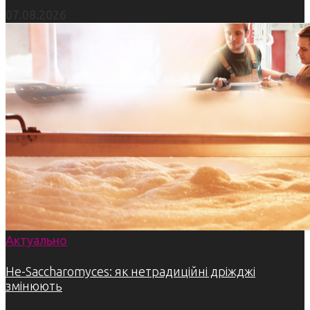
07.08.2026
Актуально
Не-Saccharomyces: як нетрадиційні дріжджі
змінюють