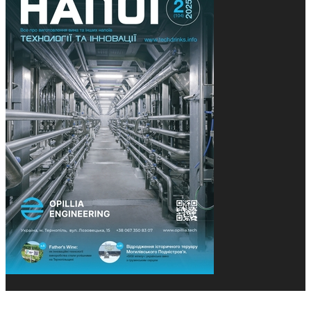
© 2013-2026 Засновники: Конєва К.В., Ящук Н.І.