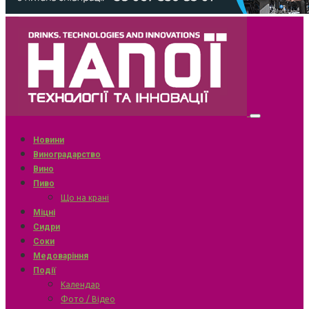
Новини
Виноградарство
Вино
Пиво
Що на крані
Міцні
Сидри
Соки
Медоваріння
Події
Календар
Фото / Відео