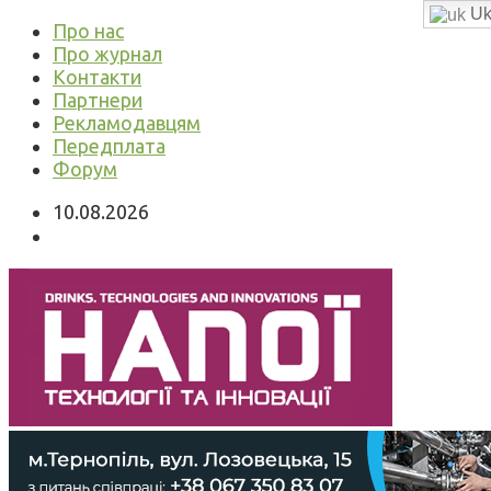
Uk
Про нас
Про журнал
Контакти
Партнери
Рекламодавцям
Передплата
Форум
10.08.2026