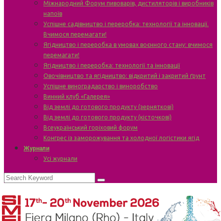
Міжнародний Форум пивоварів, дистиляторів і виробників
напоїв
Успішне садівництво і переробка: технології та інновації.
Вчимося перемагати!
Ягідництво і переробка в умовах воєнного стану: вчимося
перемагати!
Ягідництво і переробка: технології та інновації
Овочівництво та ягідництво: відкритий і закритий ґрунт
Успішне виноградарство і виноробство
Винний клуб «Галерея»
Від землі до готового продукту (зерняткові)
Від землі до готового продукту (кісточкові)
Всеукраїнський горіховий форум
Конгрес із заморожування та холодної логістики ягід
Журнали
Усі журнали