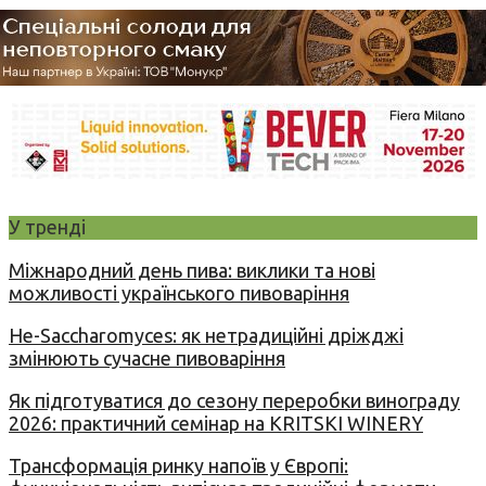
У тренді
Міжнародний день пива: виклики та нові
можливості українського пивоваріння
Не-Saccharomyces: як нетрадиційні дріжджі
змінюють сучасне пивоваріння
Як підготуватися до сезону переробки винограду
2026: практичний семінар на KRITSKI WINERY
Трансформація ринку напоїв у Європі: