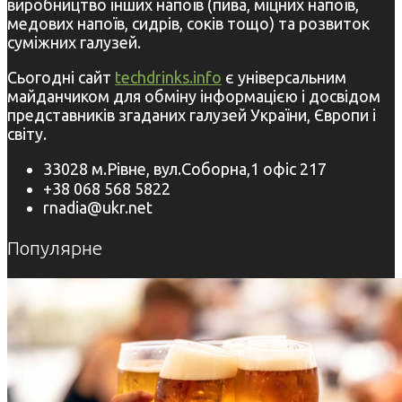
виробництво інших напоїв (пива, міцних напоїв,
медових напоїв, сидрів, соків тощо) та розвиток
суміжних галузей.
Сьогодні сайт
techdrinks.info
є універсальним
майданчиком для обміну інформацією і досвідом
представників згаданих галузей України, Європи і
світу.
33028 м.Рівне, вул.Соборна,1 офіс 217
+38 068 568 5822
rnadia@ukr.net
Популярне