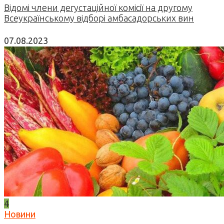
Відомі члени дегустаційної комісії на другому
Всеукраїнському відборі амбасадорських вин
07.08.2023
4
Новини