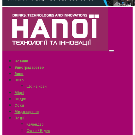
Новини
Виноградарство
Вино
Пиво
Що на крані
Міцні
Сидри
Соки
Медоваріння
Події
Календар
Фото / Відео