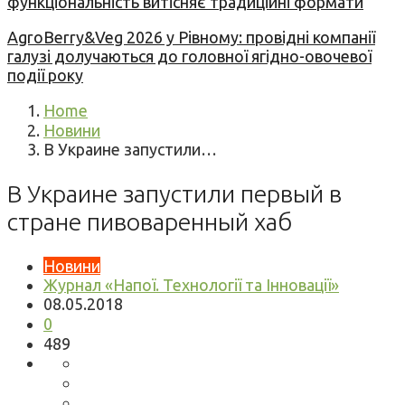
функціональність витісняє традиційні формати
AgroBerry&Veg 2026 у Рівному: провідні компанії
галузі долучаються до головної ягідно-овочевої
події року
Home
Новини
В Украине запустили…
В Украине запустили первый в
стране пивоваренный хаб
Новини
Журнал «Напої. Технології та Інновації»
08.05.2018
0
489