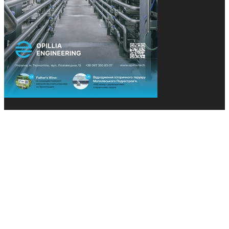
© 2013-2026 Засновники: Конєва К.В., Ящук Н.І.
Назва, концепція та дизайн проєктів медіагрупи
«Технології та Інновації» охороняється Законом
«Про авторське право». Редакція не відповідає за
тексти рекламних оголошень. Думка редакції
може не збігатися з точками зору авторів
публікацій. Передрук – з письмового дозволу
авторів проєкту.