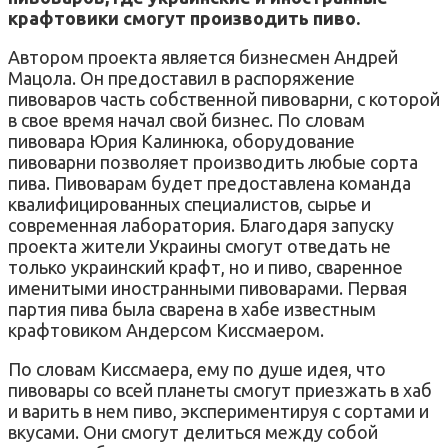
крафтовики смогут производить пиво.
Автором проекта является бизнесмен Андрей
Мацола. Он предоставил в распоряжение
пивоваров часть собственной пивоварни, с которой
в свое время начал свой бизнес. По словам
пивовара Юрия Калинюка, оборудование
пивоварни позволяет производить любые сорта
пива. Пивоварам будет предоставлена команда
квалифицированных специалистов, сырье и
современная лаборатория. Благодаря запуску
проекта жители Украины смогут отведать не
только украинский крафт, но и пиво, сваренное
именитыми иностранными пивоварами. Первая
партия пива была сварена в хабе известным
крафтовиком Андерсом Киссмаером.
По словам Киссмаера, ему по душе идея, что
пивовары со всей планеты смогут приезжать в хаб
и варить в нем пиво, экспериментируя с сортами и
вкусами. Они смогут делиться между собой