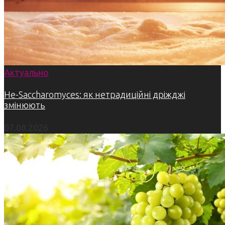
Актуально
Не-Saccharomyces: як нетрадиційні дріжджі
змінюють
07.08.2026