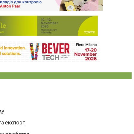
ку
та експорт