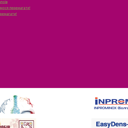
апоїв
чимося перемагати!
еремагати!