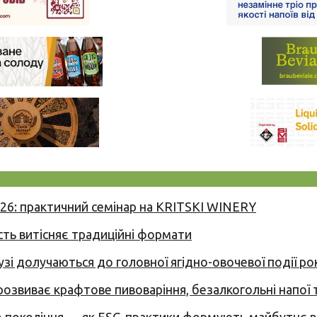
026: практичний семінар на KRITSKI WINERY
сть витісняє традиційні формати
узі долучаються до головної ягідно-овочевої події ро
 розвиває крафтове пивоваріння, безалкогольні напої 