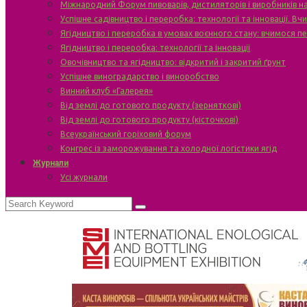
Міжнародний Форум пивоварів, дистиляторів і виробників н
Успішне садівництво і переробка: технології та інновації. В
Ягідництво і переробка в умовах воєнного стану: вчимося п
Ягідництво і переробка: технології та інновації
Овочівництво та ягідництво: відкритий і закритий ґрунт
Успішне виноградарство і виноробство
Винний клуб «Галерея»
Від землі до готового продукту (зерняткові)
Від землі до готового продукту (кісточкові)
Всеукраїнський горіховий форум
Конгрес із заморожування та холодної логістики ягід
Журнали
Усі журнали