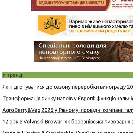
У тренді
Як підготуватися до сезону переробки винограду 2
Трансформація ринку напоїв у Європі: функціональні
AgroBerry&Veg 2026 у Рівному: провідні компанії гал
12 років Volynski Browar: як березнівська пивоварня