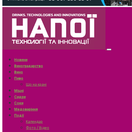
Новини
Виноградарство
Вино
Пиво
Що на крані
Міцні
Сидри
Соки
Медоваріння
Події
Календар
Фото / Відео