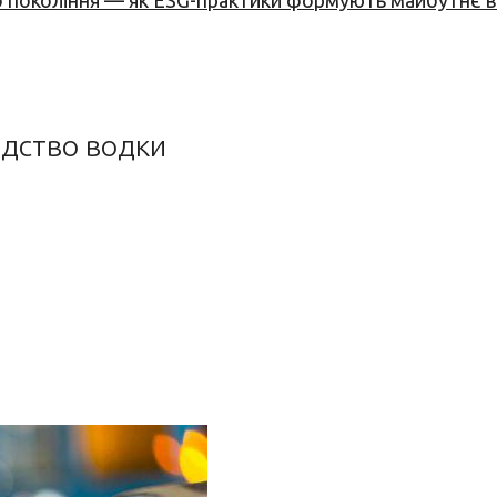
вого покоління — як ESG-практики формують майбутнє
одство водки