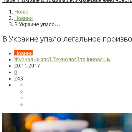
Made in Ukraine & Sustainable: Українське вино но
Home
Новини
В Украине упало…
В Украине упало легальное произв
Новини
Журнал «Напої. Технології та Інновації»
20.11.2017
0
243