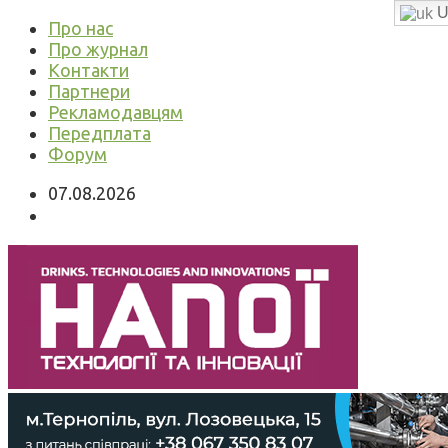
U
Про нас
Про журнал
Контакти
Партнери
Рекламодавцям
Передплата
Форум
07.08.2026