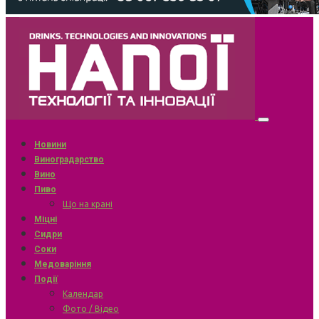
Новини
Виноградарство
Вино
Пиво
Що на крані
Міцні
Сидри
Соки
Медоваріння
Події
Календар
Фото / Відео