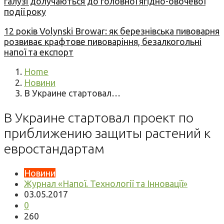
галузі долучаються до головної ягідно-овочевої
події року
12 років Volynski Browar: як березнівська пивоварня
розвиває крафтове пивоваріння, безалкогольні
напої та експорт
Home
Новини
В Украине стартовал…
В Украине стартовал проект по
приближению защиты растений к
евростандартам
Новини
Журнал «Напої. Технології та Інновації»
03.05.2017
0
260