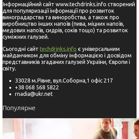
Інформаційний сайт www.techdrinks.info створений
для популяризації інформації про розвиток
виноградарства та виноробства, а також про
виробництво інших напоїв (пива, міцних напоїв,
медових напоїв, сидрів, соків тощо) та розвиток
суміжних галузей.
Сьогодні сайт
techdrinks.info
є універсальним
майданчиком для обміну інформацією і досвідом
представників згаданих галузей України, Європи і
світу.
33028 м.Рівне, вул.Соборна,1 офіс 217
+38 068 568 5822
rnadia@ukr.net
Популярне