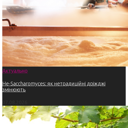
Актуально
Не-Saccharomyces: як нетрадиційні дріжджі
змінюють
07.08.2026