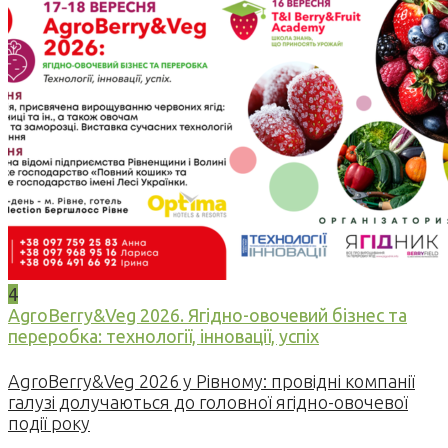
4
AgroBerry&Veg 2026. Ягідно-овочевий бізнес та
переробка: технології, інновації, успіх
AgroBerry&Veg 2026 у Рівному: провідні компанії
галузі долучаються до головної ягідно-овочевої
події року