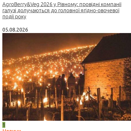
AgroBerry&Veg 2026 у Рівному: провідні компанії
галузі долучаються до головної ягідно-овочевої
події року
05.08.2026
1