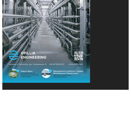
© 2013-2026 Засновники: Конєва К.В., Ящук Н.І.
Назва, концепція та дизайн проєктів медіагрупи
«Технології та Інновації» охороняється Законом
«Про авторське право». Редакція не відповідає за
тексти рекламних оголошень. Думка редакції
може не збігатися з точками зору авторів