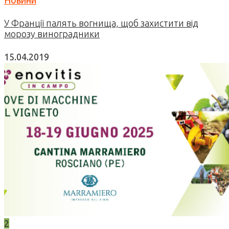
Новини
У Франції палять вогнища, щоб захистити від
морозу виноградники
15.04.2019
2