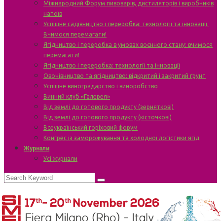
Міжнародний Форум пивоварів, дистиляторів і виробників
напоїв
Успішне садівництво і переробка: технології та інновації.
Вчимося перемагати!
Ягідництво і переробка в умовах воєнного стану: вчимося
перемагати!
Ягідництво і переробка: технології та інновації
Овочівництво та ягідництво: відкритий і закритий ґрунт
Успішне виноградарство і виноробство
Винний клуб «Галерея»
Від землі до готового продукту (зерняткові)
Від землі до готового продукту (кісточкові)
Всеукраїнський горіховий форум
Конгрес із заморожування та холодної логістики ягід
Журнали
Усі журнали