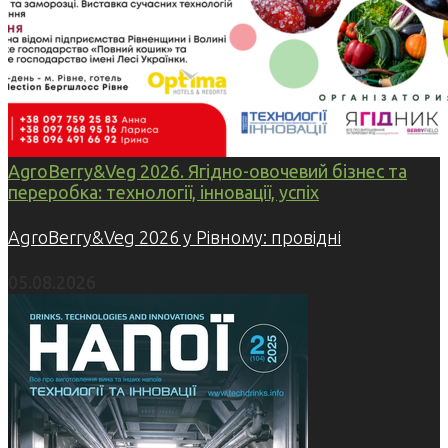
AgroBerry&Veg 2026. Ягідно-овочевий бізнес та
переробка: технології, інновації, успіх
AgroBerry&Veg 2026 у Рівному: провідні
05.08.2026