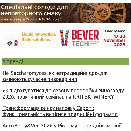
У тренді
Не-Saccharomyces: як нетрадиційні дріжджі
змінюють сучасне пивоваріння
Як підготуватися до сезону переробки винограду
2026: практичний семінар на KRITSKI WINERY
Трансформація ринку напоїв у Європі:
функціональність витісняє традиційні формати
AgroBerry&Veg 2026 у Рівному: провідні компанії