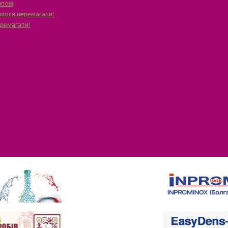
апоїв
чимося перемагати!
еремагати!