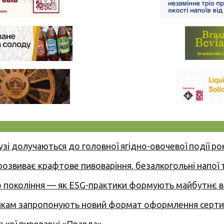
узі долучаються до головної ягідно-овочевої події ро
 розвиває крафтове пивоваріння, безалкогольні напої 
вого покоління — як ESG-практики формують майбутнє
никам запропонують новий формат оформлення сертиф