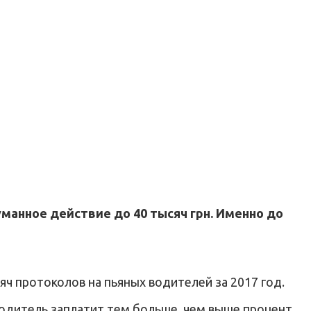
манное действие до 40 тысяч грн. Именно до
яч протоколов на пьяных водителей за 2017 год.
водитель заплатит тем больше, чем выше процент