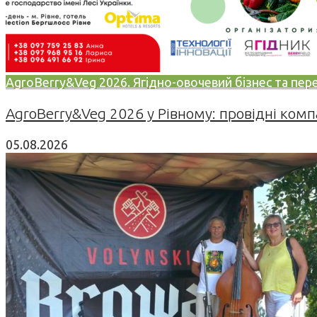
AgroBerry&Veg 2026. Ягідно-овочевий бізнес та переро
AgroBerry&Veg 2026 у Рівному: провідні компан
05.08.2026