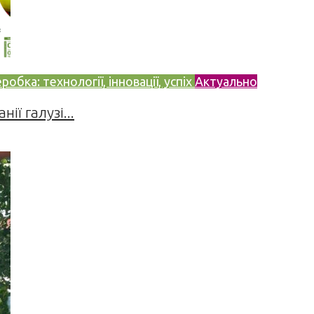
бка: технології, інновації, успіх
Актуально
ії галузі...