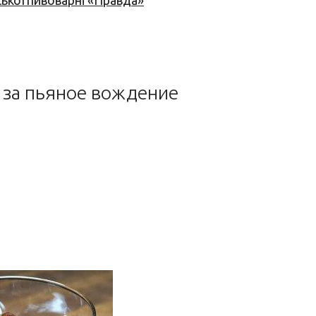
ської пивоварні «Правда»
 за пьяное вождение