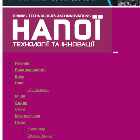
Новини
Виноградарство
Вино
Пиво
Що на крані
Міцні
Сидри
Соки
Медоваріння
Події
Календар
Фото / Відео