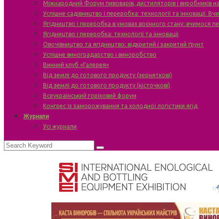
Міжнародний Форум пивоварів, дистиляторів і виробників н
Успішне садівництво і переробка: технології та інновації. В
Ягідництво і переробка в умовах воєнного стану: вчимося п
Ягідництво і переробка: технології та інновації
Овочівництво та ягідництво: відкритий і закритий ґрунт
Успішне виноградарство і виноробство
Винний клуб «Галерея»
Від землі до готового продукту (зерняткові)
Від землі до готового продукту (кісточкові)
Всеукраїнський горіховий форум
Конгрес із заморожування та холодної логістики ягід
Журнали
Усі журнали