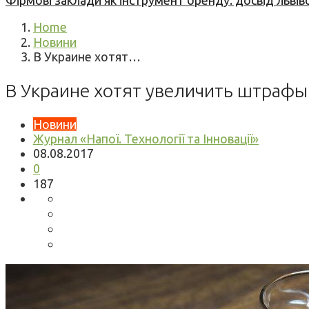
Фірмові заклади як інструмент бренду: досвід львів
Home
Новини
В Украине хотят…
В Украине хотят увеличить штрафы
Новини
Журнал «Напої. Технології та Інновації»
08.08.2017
0
187