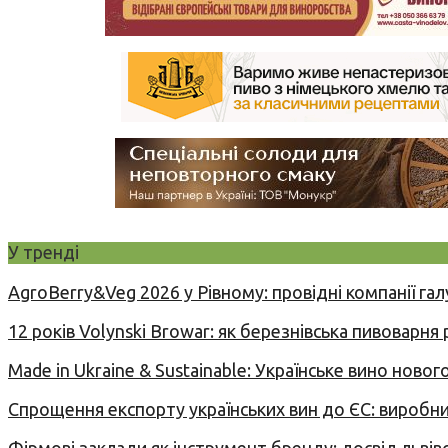
У тренді
AgroBerry&Veg 2026 у Рівному: провідні компанії гал
12 років Volynski Browar: як березнівська пивоварня
Made in Ukraine & Sustainable: Українське вино но
Спрощення експорту українських вин до ЄС: вироб