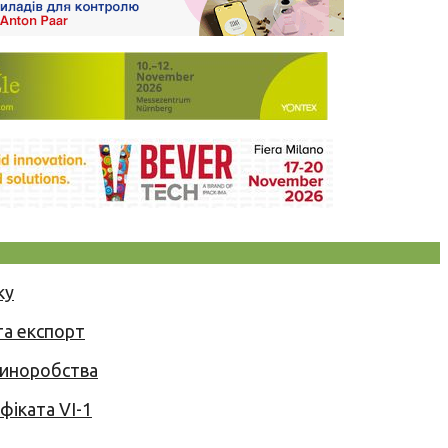
ку
та експорт
 виноробства
іката VI-1