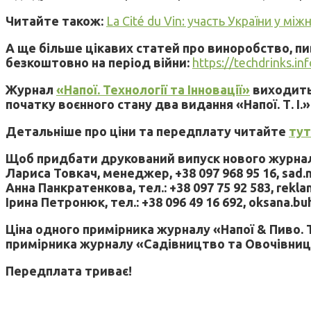
Читайте також:
La Cité du Vin: участь України у м
А ще більше цікавих статей про виноробство, п
безкоштовно на період війни:
https://techdrinks.in
Журнал
«Напої. Технології та Інновації»
виходить 
початку воєнного стану два видання «Напої. Т. І.»
Детальніше про ціни та передплату читайте
тут
Щоб придбати друкований випуск нового журналу
Лариса Товкач, менеджер, +38 097 968 95 16, sad.
Анна Панкратенкова, тел.: +38 097 75 92 583, rekl
Ірина Петронюк, тел.: +38 096 49 16 692, oksana.b
Ціна одного примірника журналу «Напої & Пиво. Те
примірника журналу «Садівництво та Овочівництво
Передплата триває!