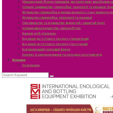
Міжнародний Форум пивоварів, дистиляторів і виробників н
Успішне садівництво і переробка: технології та інновації. В
Ягідництво і переробка в умовах воєнного стану: вчимося п
Ягідництво і переробка: технології та інновації
Овочівництво та ягідництво: відкритий і закритий ґрунт
Успішне виноградарство і виноробство
Винний клуб «Галерея»
Від землі до готового продукту (зерняткові)
Від землі до готового продукту (кісточкові)
Всеукраїнський горіховий форум
Конгрес із заморожування та холодної логістики ягід
Журнали
Усі журнали