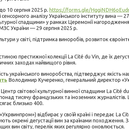
о 10 серпня 2025 р.
https://forms.gle/HggiNDH6oEu
ї сенсорного аналізу Українського інституту вина — 27
льтурної спадщини» у рамках Церемонії нагородження
МЗС України — 29 серпня 2025 р.
ьтури у світі, підтримка виноробів, розвиток євроінте
ною престижної колекції La Cité du Vin, де їх дегусту
чних заходах найвищого рівня.
ьність українського виноробства, підтверджує якість 
ить
Володимир Кучеренко, генеральний директор «У
 Центр світової культурної винної спадщини La Cité 
ож понад тисячу французьких та іноземних журналісті
сягає близько 400.
 «Укрвинпром») відбирає у своїй країні і передає La Ci
вують окремі дегустації вин за країнами походження.
ащих вин світу, перелік яких регулярно оновлюється.