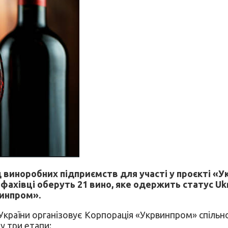
 виноробних підприємств для участі у проєкті «Ук
 фахівці оберуть 21 вино, яке одержить статус Ukr
инпром».
 України організовує Корпорація «Укрвинпром» спільн
у три етапи: