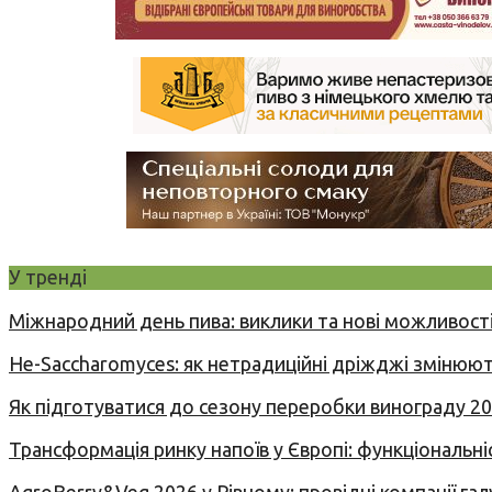
У тренді
Міжнародний день пива: виклики та нові можливості
Не-Saccharomyces: як нетрадиційні дріжджі змінюют
Як підготуватися до сезону переробки винограду 2
Трансформація ринку напоїв у Європі: функціональні