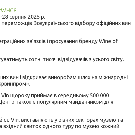
drWHG8
-28 серпня 2025 р.
 переможців Всеукраїнського відбору офіційних вин
граційних зв’язків і просування бренду Wine of
ватимуть сотні тисяч відвідувачів з усього світу.
наших вин і відкриває виноробам шлях на міжнародні
крвинпром».
du Vin щороку приймає в середньому 500 000
в. Центр також є популярним майданчиком для
té du Vin, виставляють у різних секторах музею та
 За вхідний квиток одного туру по музею кожний