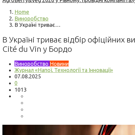
AgroBerry&Veg 2026 у Рівному: провідні компанії гал
Home
Виноробство
В Україні триває…
В Україні триває відбір офіційних 
Cité du Vin у Бордо
Виноробство
Новини
Журнал «Напої. Технології та Інновації»
07.08.2025
0
1013