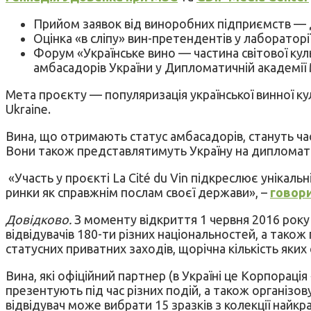
Прийом заявок від виноробних підприємств — д
Оцінка «в сліпу» вин-претендентів у лабораторі
Форум «Українське вино — частина світової ку
амбасадорів України у Дипломатичній академії 
Мета проєкту — популяризація української винної кул
Ukraine.
Вина, що отримають статус амбасадорів, стануть части
Вони також представлятимуть Україну на дипломати
«Участь у проєкті La Cité du Vin підкреслює унікал
ринки як справжнім послам своєї держави», –
говор
Довідково.
З моменту відкриття 1 червня 2016 року
відвідувачів 180-ти різних національностей, а так
статусних приватних заходів, щорічна кількість яких 
Вина, які офіційний партнер (в Україні це Корпорація
презентують під час різних подій, а також організо
відвідувач може вибрати 15 зразків з колекції найкр