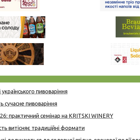
 українського пивоваріння
ь сучасне пивоваріння
026: практичний семінар на KRITSKI WINERY
сть витісняє традиційні формати