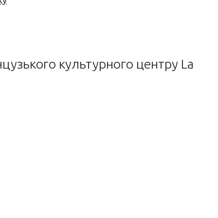
ку
нцузького культурного центру La