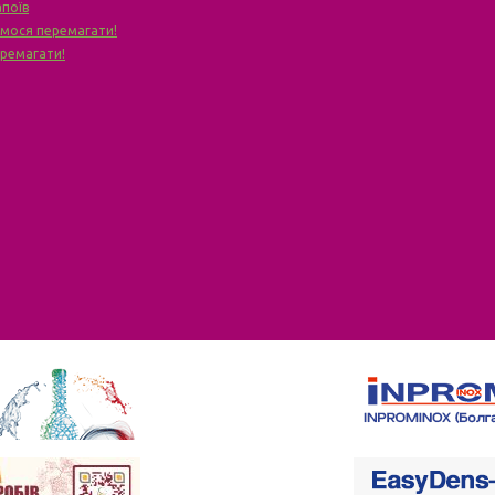
апоїв
чимося перемагати!
еремагати!