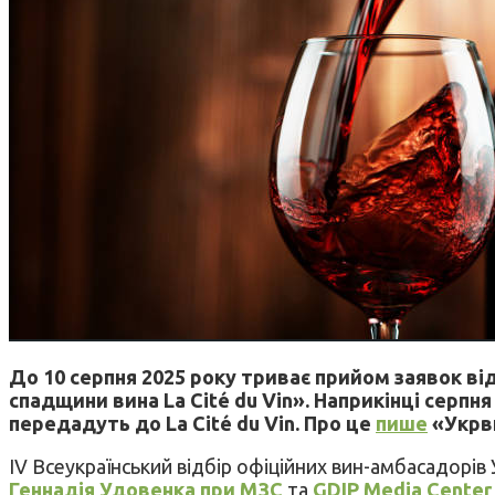
До 10 серпня 2025 року триває прийом заявок від
спадщини вина La Cité du Vin». Наприкінці серпня
передадуть до La Cité du Vin. Про це
пише
«Укрв
ІV Всеукраїнський відбір офіційних вин-амбасадорів
Геннадія Удовенка при МЗС
та
GDIP Media Center