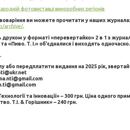
іжнародній фотовиставці виноробних регіонів
ивоваріння ви можете прочитати у наших журнала
fo/archive/
.
друком у форматі «перевертайко» 2 в 1 з журнало
 та «Пиво. Т. І.» об’єдналися і виходять одночасно
.
 або передплатити видання на 2025 рік, звертай
nti@ukr.net
ama.nti@gmail.com
uh.ti@gmail.com
хнології та Інновації» – 300 грн. Ціна одного при
. Т.І. & Горішник» – 240 грн.