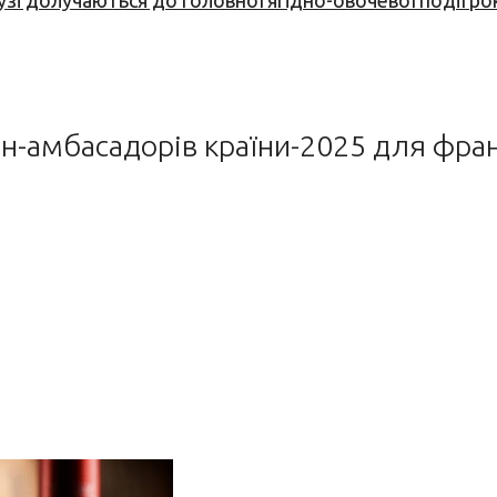
узі долучаються до головної ягідно-овочевої події ро
вин-амбасадорів країни-2025 для фра