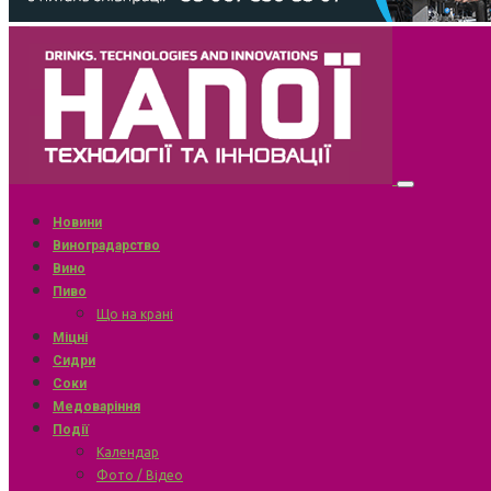
Новини
Виноградарство
Вино
Пиво
Що на крані
Міцні
Сидри
Соки
Медоваріння
Події
Календар
Фото / Відео