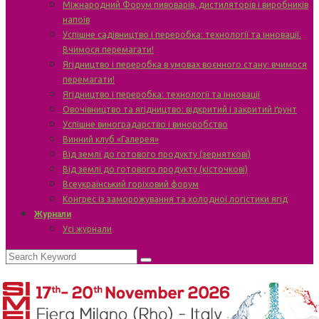
Міжнародний Форум пивоварів, дистиляторів і виробників
напоїв
Успішне садівництво і переробка: технології та інновації.
Вчимося перемагати!
Ягідництво і переробка в умовах воєнного стану: вчимося
перемагати!
Ягідництво і переробка: технології та інновації
Овочівництво та ягідництво: відкритий і закритий ґрунт
Успішне виноградарство і виноробство
Винний клуб «Галерея»
Від землі до готового продукту (зерняткові)
Від землі до готового продукту (кісточкові)
Всеукраїнський горіховий форум
Конгрес із заморожування та холодної логістики ягід
Журнали
Усі журнали