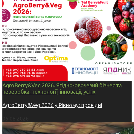
AgroBerry&Veg 2026. Ягідно-овочевий бізнес та
переробка: технології, інновації, успіх
AgroBerry&Veg 2026 у Рівному: провідні
05.08.2026