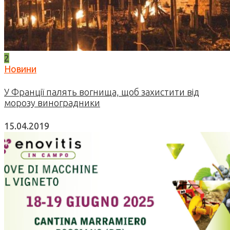
2
Новини
У Франції палять вогнища, щоб захистити від
морозу виноградники
15.04.2019