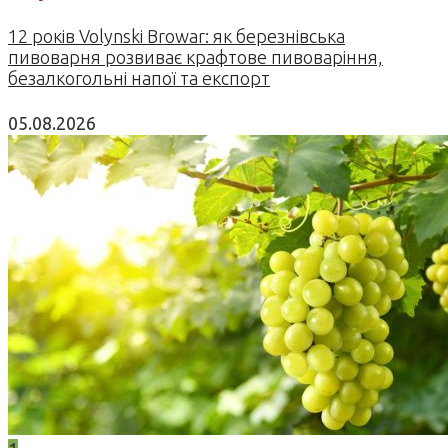
12 років Volynski Browar: як березнівська
пивоварня розвиває крафтове пивоваріння,
безалкогольні напої та експорт
05.08.2026