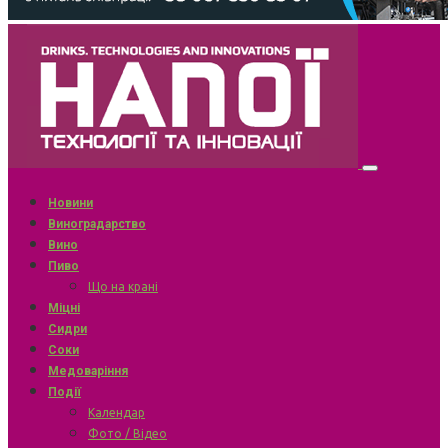
Новини
Виноградарство
Вино
Пиво
Що на крані
Міцні
Сидри
Соки
Медоваріння
Події
Календар
Фото / Відео