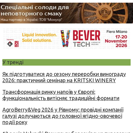
У тренді
Як підготуватися до сезону переробки винограду
2026: практичний семінар на KRITSKI WINERY
Трансформація ринку напоїв у Європі:
функціональність витісняє традиційні формати
AgroBerry&Veg 2026 у Рівному: провідні компанії
галузі долучаються до головної ягідно-овочевої
події року