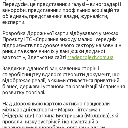
Передусім, це представники галузі – виноградарі і
винороби, представники профільних асоціацій та
об’єднань, представники влади, журналісти,
експерти.
Розробка Дорожньої карти відбувалася у межах
Проєкту ІТС «Сприяння виходу малих і середніх
підприємств плодоовочевого сектору на зовнішні
ринки та включення їх у ланцюжки доданої
вартості», йдеться на сайті
tradeproject.com.ua
.
Завдяки відданості зацікавлених сторін і
співробітництву вдалося створити документ, що
відображає реалії, з якими стикається приватний
бізнес, державні установи та організації зі сприяння
розвитку торгівлі.
Над Дорожньою картою активно працювали
міжнародні експерти – Марко Тіггельман
(Нідерланди) та Ірина Бистрицька (Молдова), які
провели низку зустрічей і консультацій з
українськими виноробами, органами влади,