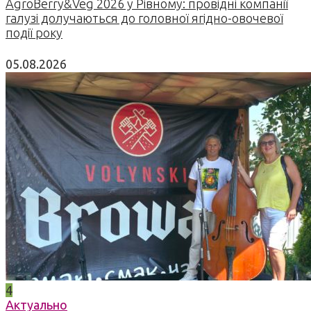
AgroBerry&Veg 2026 у Рівному: провідні компанії
галузі долучаються до головної ягідно-овочевої
події року
05.08.2026
4
Актуально