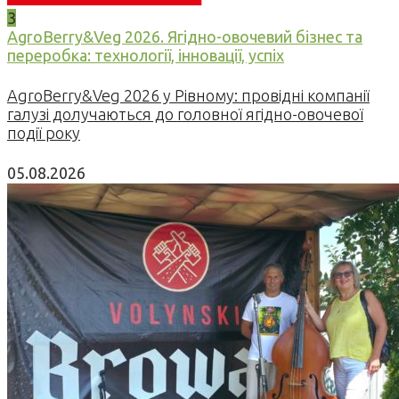
3
AgroBerry&Veg 2026. Ягідно-овочевий бізнес та
переробка: технології, інновації, успіх
AgroBerry&Veg 2026 у Рівному: провідні компанії
галузі долучаються до головної ягідно-овочевої
події року
05.08.2026