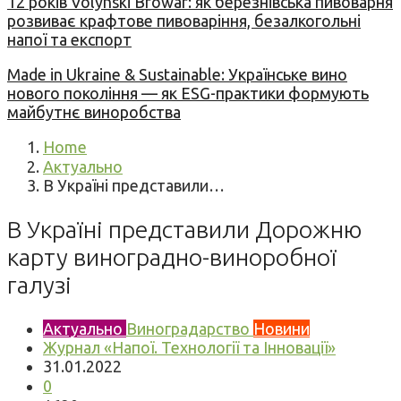
12 років Volynski Browar: як березнівська пивоварня
розвиває крафтове пивоваріння, безалкогольні
напої та експорт
Made in Ukraine & Sustainable: Українське вино
нового покоління — як ESG-практики формують
майбутнє виноробства
Home
Актуально
В Україні представили…
В Україні представили Дорожню
карту виноградно-виноробної
галузі
Актуально
Виноградарство
Новини
Журнал «Напої. Технології та Інновації»
31.01.2022
0