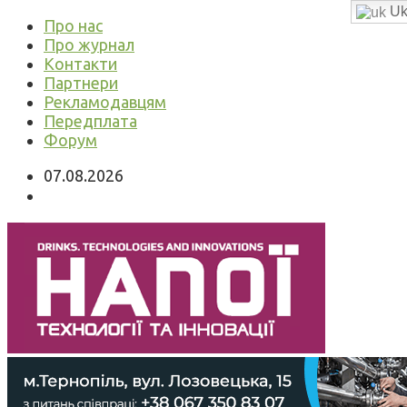
Uk
Про нас
Про журнал
Контакти
Партнери
Рекламодавцям
Передплата
Форум
07.08.2026