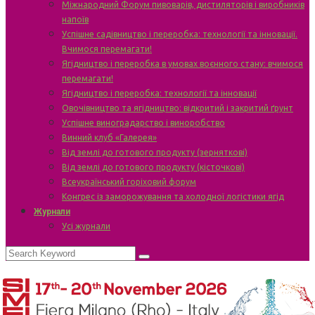
Міжнародний Форум пивоварів, дистиляторів і виробників
напоїв
Успішне садівництво і переробка: технології та інновації.
Вчимося перемагати!
Ягідництво і переробка в умовах воєнного стану: вчимося
перемагати!
Ягідництво і переробка: технології та інновації
Овочівництво та ягідництво: відкритий і закритий ґрунт
Успішне виноградарство і виноробство
Винний клуб «Галерея»
Від землі до готового продукту (зерняткові)
Від землі до готового продукту (кісточкові)
Всеукраїнський горіховий форум
Конгрес із заморожування та холодної логістики ягід
Журнали
Усі журнали