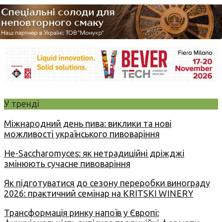
У тренді
Міжнародний день пива: виклики та нові
можливості українського пивоваріння
Не-Saccharomyces: як нетрадиційні дріжджі
змінюють сучасне пивоваріння
Як підготуватися до сезону переробки винограду
2026: практичний семінар на KRITSKI WINERY
Трансформація ринку напоїв у Європі: