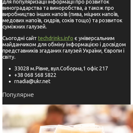
для популяризації інформації про розвиток
виноградарства та виноробства, а також про
виробництво інших напоїв (пива, міцних напоїв,
медових напоїв, сидрів, соків тощо) та розвиток
суміжних галузей.
Сьогодні сайт
techdrinks.info
є універсальним
майданчиком для обміну інформацією і досвідом
представників згаданих галузей України, Європи і
світу.
33028 м.Рівне, вул.Соборна,1 офіс 217
+38 068 568 5822
rnadia@ukr.net
Популярне