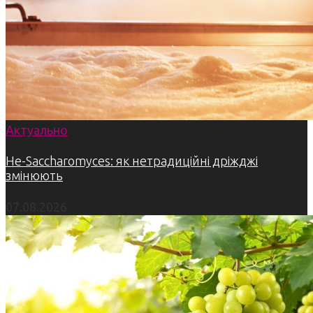
Актуально
Не-Saccharomyces: як нетрадиційні дріжджі
змінюють
07.08.2026