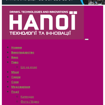
Новини
Виноградарство
Вино
Пиво
Що на крані
Міцні
Сидри
Соки
Медоваріння
Події
Календар
Фото / Відео