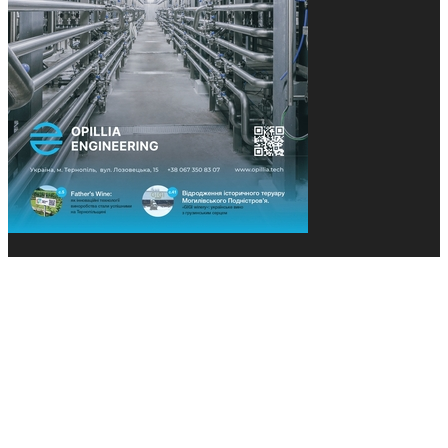
© 2013-2026 Засновники: Конєва К.В., Ящук Н.І.
Назва, концепція та дизайн проєктів медіагрупи
«Технології та Інновації» охороняється Законом
«Про авторське право». Редакція не відповідає за
тексти рекламних оголошень. Думка редакції
може не збігатися з точками зору авторів
публікацій. Передрук – з письмового дозволу
авторів проєкту.