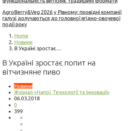
функціональність витісняє традиційні формати
AgroBerry&Veg 2026 у Рівному: провідні компанії
галузі долучаються до головної ягідно-овочевої
події року
Home
Новини
В Україні зростає…
В Україні зростає попит на
вітчизняне пиво
Новини
Журнал «Напої. Технології та Інновації»
06.03.2018
0
399