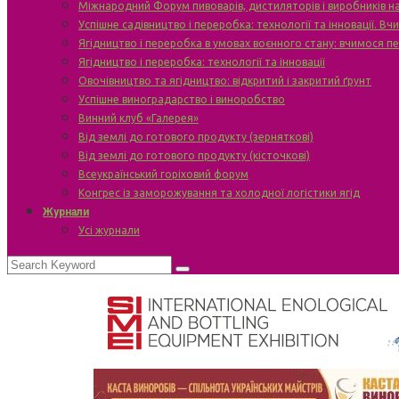
Міжнародний Форум пивоварів, дистиляторів і виробників н
Успішне садівництво і переробка: технології та інновації. В
Ягідництво і переробка в умовах воєнного стану: вчимося п
Ягідництво і переробка: технології та інновації
Овочівництво та ягідництво: відкритий і закритий ґрунт
Успішне виноградарство і виноробство
Винний клуб «Галерея»
Від землі до готового продукту (зерняткові)
Від землі до готового продукту (кісточкові)
Всеукраїнський горіховий форум
Конгрес із заморожування та холодної логістики ягід
Журнали
Усі журнали