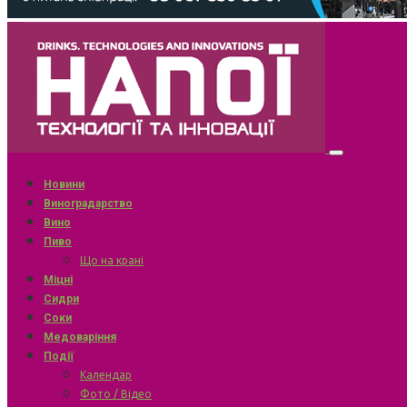
Новини
Виноградарство
Вино
Пиво
Що на крані
Міцні
Сидри
Соки
Медоваріння
Події
Календар
Фото / Відео