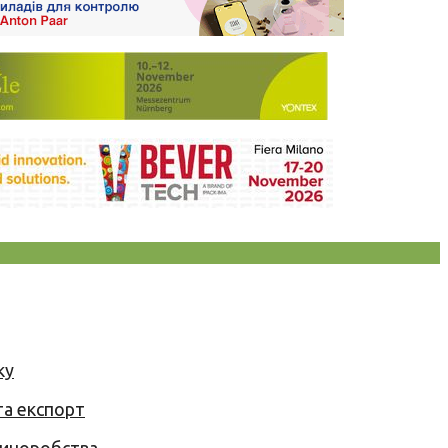
ку
та експорт