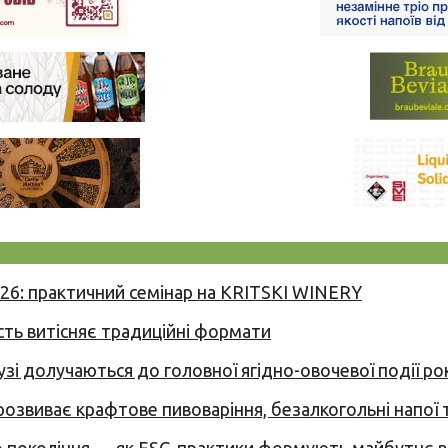
026: практичний семінар на KRITSKI WINERY
сть витісняє традиційні формати
узі долучаються до головної ягідно-овочевої події ро
 розвиває крафтове пивоваріння, безалкогольні напої 