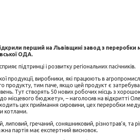
відкрили перший на Львівщині завод з переробки
вської ОДА.
прияє підтримці і розвитку регіональних пасічників.
ої продукції, виробники, які працюють в агропромис
ого продукту, тим паче, якщо цей продукт є затребув
 гривень. Тут створять 50 нових робочих місць з хор
 до місцевого бюджету», – наголосив на відкритті Ол
дить цех приймання сировини, цех переробки меду та 
и котлами.
, липовий, гречаний, соняшниковий, різнотрав’я, та 
ожна партія має експертний висновок.