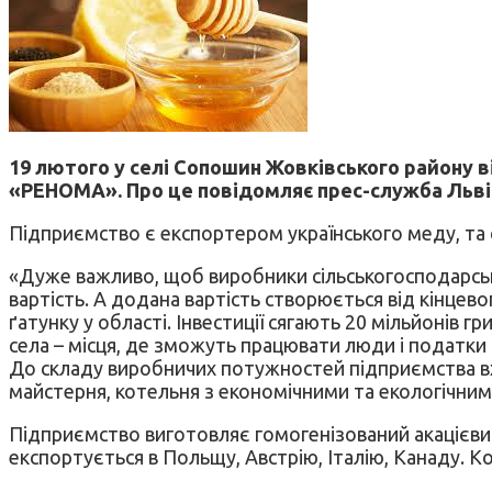
19 лютого у селі Сопошин Жовківського району 
«РЕНОМА». Про це повідомляє прес-служба Льві
Підприємство є експортером українського меду, та с
«Дуже важливо, щоб виробники сільськогосподарськ
вартість. А додана вартість створюється від кінцев
ґатунку у області. Інвестиції сягають 20 мільйонів
села – місця, де зможуть працювати люди і податки
До складу виробничих потужностей підприємства вхо
майстерня, котельня з економічними та екологічним
Підприємство виготовляє гомогенізований акацієвий
експортується в Польщу, Австрію, Італію, Канаду. К