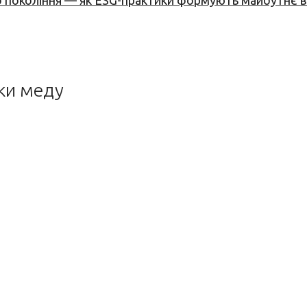
вого покоління — як ESG-практики формують майбутнє
бки меду