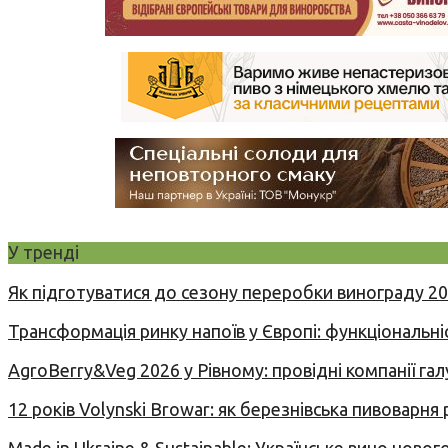
У тренді
Як підготуватися до сезону переробки винограду 2
Трансформація ринку напоїв у Європі: функціональні
AgroBerry&Veg 2026 у Рівному: провідні компанії гал
12 років Volynski Browar: як березнівська пивоварня