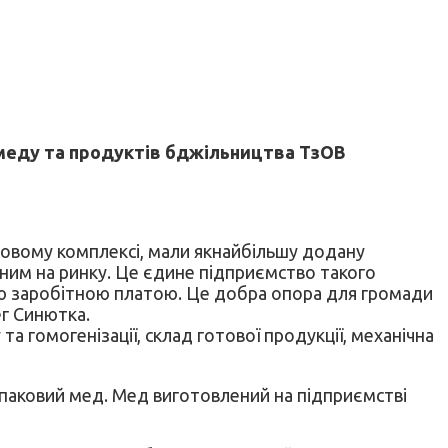
 меду та продуктів бджільництва ТзОВ
ловому комплексі, мали якнайбільшу додану
аним на ринку. Це єдине підприємство такого
ошою заробітною платою. Це добра опора для громади
ег Синютка.
гомогенізації, склад готової продукції, механічна
ріпаковий мед. Мед виготовлений на підприємстві