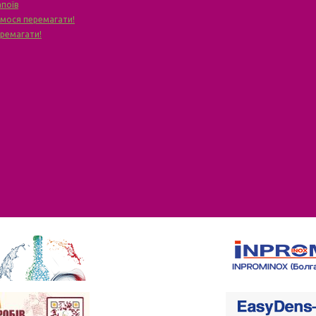
апоїв
чимося перемагати!
еремагати!