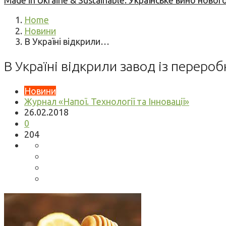
Made in Ukraine & Sustainable: Українське вино но
Home
Новини
В Україні відкрили…
В Україні відкрили завод із переро
Новини
Журнал «Напої. Технології та Інновації»
26.02.2018
0
204