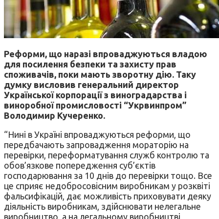
Реформи, що наразі впроваджуються владою
для посилення безпеки та захисту прав
споживачів, поки мають зворотну дію. Таку
думку висловив генеральний директор
Української корпорації з виноградарства і
виноробної промисловості “Укрвинпром”
Володимир Кучеренко.
“Нині в Україні впроваджуються реформи, що
передбачають запровадження мораторію на
перевірки, переформатування служб контролю та
обов’язкове попередження суб’єктів
господарювання за 10 днів до перевірки тощо. Все
це сприяє недобросовісним виробникам у розквіті
фальсифікацій, дає можливість приховувати деяку
діяльність виробникам, здійснювати нелегальне
виробництво, а на легальному виробництві