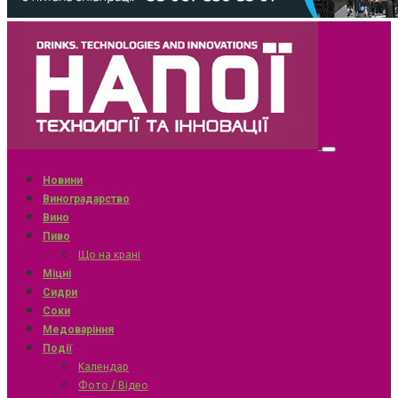
Новини
Виноградарство
Вино
Пиво
Що на крані
Міцні
Сидри
Соки
Медоваріння
Події
Календар
Фото / Відео