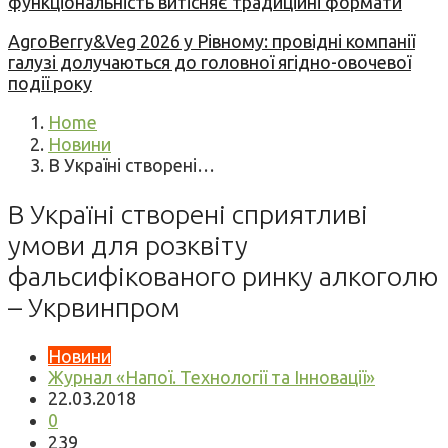
функціональність витісняє традиційні формати
AgroBerry&Veg 2026 у Рівному: провідні компанії
галузі долучаються до головної ягідно-овочевої
події року
Home
Новини
В Україні створені…
В Україні створені сприятливі
умови для розквіту
фальсифікованого ринку алкоголю
– Укрвинпром
Новини
Журнал «Напої. Технології та Інновації»
22.03.2018
0
239