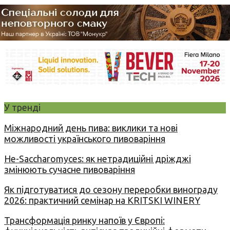
У тренді
Міжнародний день пива: виклики та нові
можливості українського пивоваріння
Не-Saccharomyces: як нетрадиційні дріжджі
змінюють сучасне пивоваріння
Як підготуватися до сезону переробки винограду
2026: практичний семінар на KRITSKI WINERY
Трансформація ринку напоїв у Європі: