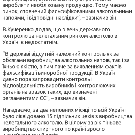
виробляти необліковану продукцію. Тому маємо
ринок, сповнений фальсифікованими алкогольними
напоями, і відповідні наслідки”, – зазначив він.
В.Кучеренко додав, що рівень державного
контролю за нелегальним ринком алкоголю в
Україні є недостатнім.
“В державі відсутній належний контроль як за
обсягами виробництва алкогольних напоїв, так і за
їхньою якістю, а тим паче за виявленням фактів
фальсифікації виноробної продукції. В Україні
давно пора запровадити контроль і
відповідальність виробників і контролюючих
органів на зразок таких, що визначені
регламентами ЄС”, – зазначив він.
Нагадаємо, за два неповних місяці по всій Україні
було ліквідовано 15 підпільних цехів з виробництва
нелегального алкоголю. В цілому за рік тіньове
виробництво спиртного по країні зросло
щонайменше у 8 разів.