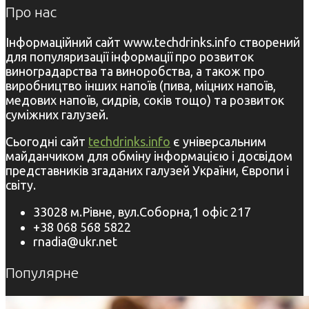
Про нас
Інформаційний сайт www.techdrinks.info створений
для популяризації інформації про розвиток
виноградарства та виноробства, а також про
виробництво інших напоїв (пива, міцних напоїв,
медових напоїв, сидрів, соків тощо) та розвиток
суміжних галузей.
Сьогодні сайт
techdrinks.info
є універсальним
майданчиком для обміну інформацією і досвідом
представників згаданих галузей України, Європи і
світу.
33028 м.Рівне, вул.Соборна,1 офіс 217
+38 068 568 5822
rnadia@ukr.net
Популярне