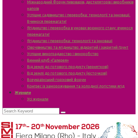
Міжнародний Форум пивоварів, дистиляторів і виробників
напоїв
Успішне садівництво і переробка: технології та інновації.
Вчимося перемагати!
Ягідництво і переробка в умовах воєнного стану: вчимося
перемагати!
Ягідництво і переробка: технології та інновації
Овочівництво та ягідництво: відкритий і закритий ґрунт
Успішне виноградарство і виноробство
Винний клуб «Галерея»
Від землі до готового продукту (зерняткові)
Від землі до готового продукту (кісточкові)
Всеукраїнський горіховий форум
Конгрес із заморожування та холодної логістики ягід
Журнали
Усі журнали