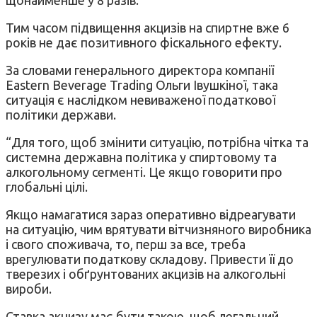
Тим часом підвищення акцизів на спиртне вже 6
років не дає позитивного фіскального ефекту.
За словами генерального директора компанії
Eastern Beverage Trading Ольги Івушкіної, така
ситуація є наслідком невиваженої податкової
політики держави.
“Для того, щоб змінити ситуацію, потрібна чітка та
системна державна політика у спиртовому та
алкогольному сегменті. Це якщо говорити про
глобальні цілі.
Якщо намагатися зараз оперативно відреагувати
на ситуацію, чим врятувати вітчизняного виробника
і свого споживача, то, перш за все, треба
врегулювати податкову складову. Привести її до
тверезих і обґрунтованих акцизів на алкогольні
вироби.
Ставка акцизу має бути такою, щоб легальний