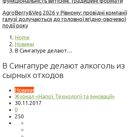
функціональність витісняє традиційні формати
AgroBerry&Veg 2026 у Рівному: провідні компанії
галузі долучаються до головної ягідно-овочевої
події року
Home
Новини
В Сингапуре делают…
В Сингапуре делают алкоголь из
сырных отходов
Новини
Журнал «Напої. Технології та Інновації»
30.11.2017
0
250