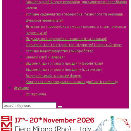
Міжнародний Форум пивоварів, дистиляторів і виробників
напоїв
Успішне садівництво і переробка: технології та інновації.
Вчимося перемагати!
Ягідництво і переробка в умовах воєнного стану: вчимося
перемагати!
Ягідництво і переробка: технології та інновації
Овочівництво та ягідництво: відкритий і закритий ґрунт
Успішне виноградарство і виноробство
Винний клуб «Галерея»
Від землі до готового продукту (зерняткові)
Від землі до готового продукту (кісточкові)
Всеукраїнський горіховий форум
Конгрес із заморожування та холодної логістики ягід
Журнали
Усі журнали