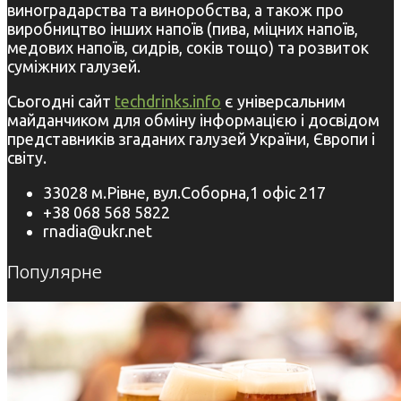
виноградарства та виноробства, а також про
виробництво інших напоїв (пива, міцних напоїв,
медових напоїв, сидрів, соків тощо) та розвиток
суміжних галузей.
Сьогодні сайт
techdrinks.info
є універсальним
майданчиком для обміну інформацією і досвідом
представників згаданих галузей України, Європи і
світу.
33028 м.Рівне, вул.Соборна,1 офіс 217
+38 068 568 5822
rnadia@ukr.net
Популярне