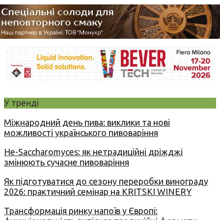
У тренді
Міжнародний день пива: виклики та нові
можливості українського пивоваріння
Не-Saccharomyces: як нетрадиційні дріжджі
змінюють сучасне пивоваріння
Як підготуватися до сезону переробки винограду
2026: практичний семінар на KRITSKI WINERY
Трансформація ринку напоїв у Європі: