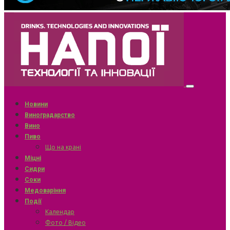
Новини
Виноградарство
Вино
Пиво
Що на крані
Міцні
Сидри
Соки
Медоваріння
Події
Календар
Фото / Відео