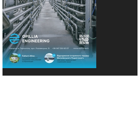
© 2013-2026 Засновники: Конєва К.В., Ящук Н.І.
Назва, концепція та дизайн проєктів медіагрупи
«Технології та Інновації» охороняється Законом
«Про авторське право». Редакція не відповідає за
тексти рекламних оголошень. Думка редакції
може не збігатися з точками зору авторів
публікацій. Передрук – з письмового дозволу
авторів проєкту.