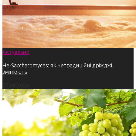
Актуально
Не-Saccharomyces: як нетрадиційні дріжджі
змінюють
07.08.2026