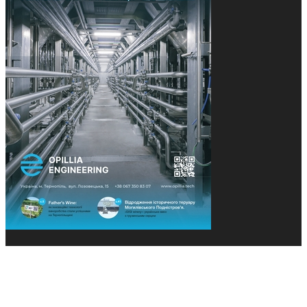
© 2013-2026 Засновники: Конєва К.В., Ящук Н.І.
Назва, концепція та дизайн проєктів медіагрупи
«Технології та Інновації» охороняється Законом