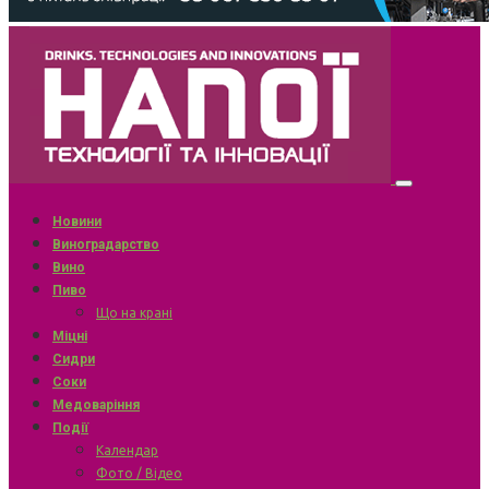
Новини
Виноградарство
Вино
Пиво
Що на крані
Міцні
Сидри
Соки
Медоваріння
Події
Календар
Фото / Відео