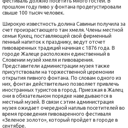
фестиваль должно посетить много гостей. В
прошлом году пиво у фонтана продегустировали
свыше 100 тысяч человек.
Широкую известность долина Савиньи получила за
счет произрастающего там хмеля. Члены местной
семьи Кукец, поставляющей свой фирменный
пенный напиток к празднику, ведут отсчет
пивоваренных традиций начиная с 1876 года. В
городе Жалеце расположен единственный в
Словении музей хмеля и пивоварения.
Представители администрации музея также
присутствовали на торжественной церемонии
открытия пивного фонтана. По словам одного из
них, фонтан действительно позволяет привлечь
иностранных туристов в город. Приезжая в Жалец
они в обязательном порядке наведываются в
местный музей. В связи с этим администрация
музея ожидает очередной наплыв посетителей во
время проведения пивоваренного фестиваля
«Зеленое золото», который пройдет в городе в
сентябре.