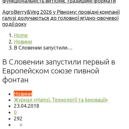
функціональність витісняє традиційні формати
AgroBerry&Veg 2026 у Рівному: провідні компанії
галузі долучаються до головної ягідно-овочевої
події року
Home
Новини
В Словении запустили…
В Словении запустили первый в
Европейском союзе пивной
фонтан
Новини
Журнал «Напої. Технології та Інновації»
23.04.2018
0
292