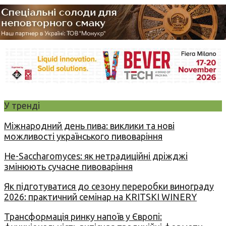
У тренді
Міжнародний день пива: виклики та нові
можливості українського пивоваріння
Не-Saccharomyces: як нетрадиційні дріжджі
змінюють сучасне пивоваріння
Як підготуватися до сезону переробки винограду
2026: практичний семінар на KRITSKI WINERY
Трансформація ринку напоїв у Європі: