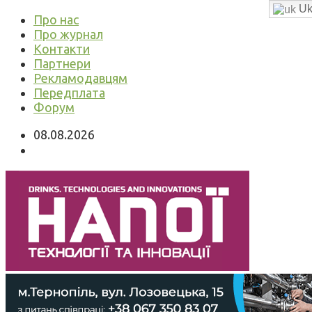
Uk
Про нас
Про журнал
Контакти
Партнери
Рекламодавцям
Передплата
Форум
08.08.2026