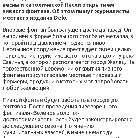
весны и католической Пасхи открытием
пивного фонтана. Об этом пишут журналисты
местного издания Delo.
Впервые фонтан был запущен два года назад. Он
выполнен в форме большого столба из металла, в
который под давлением подается пиво.
Необычное сооружение преследует своей целью
привлечение туристического потока в долину реки
Савинья, в которой располагается город Жалец. На
торжественной церемонии открытия пивного
фонтана присутствовали местные пивовары и
фермеры, продукцию которых мог попробовать
любой желающий.
Пивной фонтан будет работать в городе до
сентября. После проведения пивоваренного
фестиваля «Зеленое золото»
достопримечательность будет законсервирована
до следующего сезона. По мнению
муниципальных властей, в нынешнем году