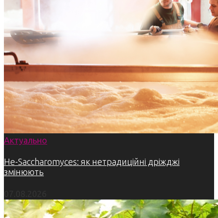
Актуально
Не-Saccharomyces: як нетрадиційні дріжджі
змінюють
07.08.2026