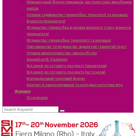
Міжнародний Форум пивоварів, дистиляторів і виробників
напоїв
Успішне садівництво і переробка: технології та інновації.
Вчимося перемагати!
Ягідництво і переробка в умовах воєнного стану: вчимося
перемагати!
Ягідництво і переробка: технології та інновації
Овочівництво та ягідництво: відкритий і закритий ґрунт
Успішне виноградарство і виноробство
Винний клуб «Галерея»
Від землі до готового продукту (зерняткові)
Від землі до готового продукту (кісточкові)
Всеукраїнський горіховий форум
Конгрес із заморожування та холодної логістики ягід
Журнали
Усі журнали