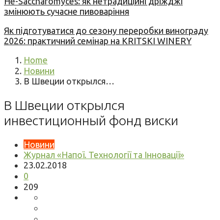
Не-Saccharomyces: як нетрадиційні дріжджі
змінюють сучасне пивоваріння
Як підготуватися до сезону переробки винограду
2026: практичний семінар на KRITSKI WINERY
Home
Новини
В Швеции открылся…
В Швеции открылся
инвестиционный фонд виски
Новини
Журнал «Напої. Технології та Інновації»
23.02.2018
0
209