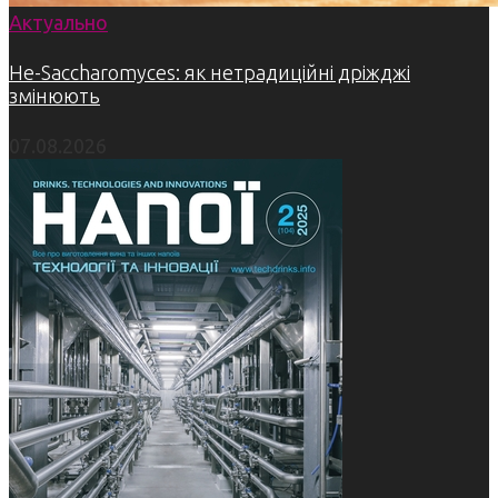
Актуально
Не-Saccharomyces: як нетрадиційні дріжджі
змінюють
07.08.2026