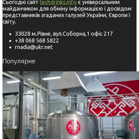
Сьогодні сайт
techdrinks.info
є універсальним
майданчиком для обміну інформацією і досвідом
представників згаданих галузей України, Європи і
світу.
33028 м.Рівне, вул.Соборна,1 офіс 217
+38 068 568 5822
rnadia@ukr.net
Популярне