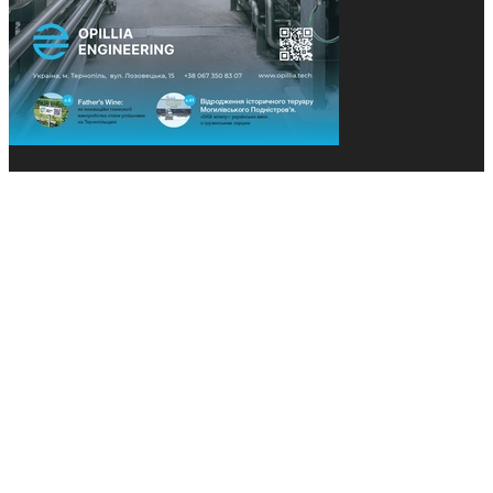
© 2013-2026 Засновники: Конєва К.В., Ящук Н.І.
Назва, концепція та дизайн проєктів медіагрупи
«Технології та Інновації» охороняється Законом
«Про авторське право». Редакція не відповідає за
тексти рекламних оголошень. Думка редакції
може не збігатися з точками зору авторів
публікацій. Передрук – з письмового дозволу
авторів проєкту.