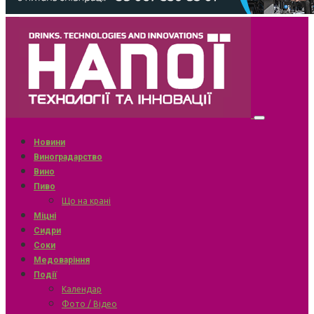
Новини
Виноградарство
Вино
Пиво
Що на крані
Міцні
Сидри
Соки
Медоваріння
Події
Календар
Фото / Відео