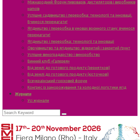
Міжнародний Форум пивоварів, дистиляторів і виробників
напоїв
Успішне садівництво і переробка: технології та інновації.
Вчимося перемагати!
Ягідництво і переробка в умовах воєнного стану: вчимося
перемагати!
Ягідництво і переробка: технології та інновації
Овочівництво та ягідництво: відкритий і закритий ґрунт
Успішне виноградарство і виноробство
Винний клуб «Галерея»
Від землі до готового продукту (зерняткові)
Від землі до готового продукту (кісточкові)
Всеукраїнський горіховий форум
Конгрес із заморожування та холодної логістики ягід
Журнали
Усі журнали