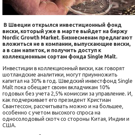
В Швеции открылся инвестиционный фонд
виски, который уже в марте выйдет на биржу
Nordic Growth Market. Бизнесменам предлагают
вложиться не в компании, выпускающие виски,
а в сам напиток, и получить доступ к
коллекционным сортам фонда Single Malt.
Инвестиции в коллекционный виски, как говорят
шотландские аналитики, могут приумножить
капитал на 30% в год. Шведский инвестфонд Single
Malt пока обещает своим вкладчикам 10%
годовых без учета 2,5% комиссии за управление. И,
как подчеркивает его президент Кристиан
Свантессон, рассчитывать можно и на большее,
особенно с учетом высокого спроса на
односолодовый скотч со стороны Китая, Индии и
США.