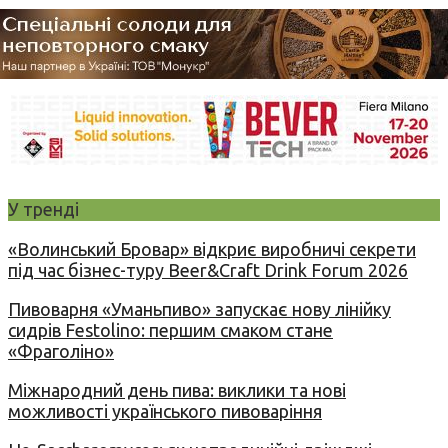
У тренді
«Волинський Бровар» відкриє виробничі секрети
під час бізнес-туру Beer&Craft Drink Forum 2026
Пивоварня «Уманьпиво» запускає нову лінійку
сидрів Festolino: першим смаком стане
«Фраголіно»
Міжнародний день пива: виклики та нові
можливості українського пивоваріння