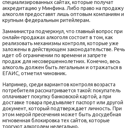
специализированных сайтах, которые получат
аккредитацию у Минфина. Либо право на продажу
алкоголя предоставят лишь оптовым компаниям и
крупным федеральным ритейлерам.
Замминистра подчеркнул, что главный вопрос при
онлайн-продажах алкоголя состоит в том, как
реализовать механизмы контроля, которые уже
заложены в действующем законодательстве. Речь
идет об ограничении по времени и запрете
продаж для несовершеннолетних. Конечно, весь
алкоголь должен быть легальным и отражаться в
ЕГАИС, отметил чиновник.
Например, среди вариантов контроля возраста
потребителя рассматривается такой: покупатель
оплачивает покупку банковской картой, а при
доставке товара предъявляет паспорт или другой
документ, который подтверждает личность. При
этом мерой пресечения может быть досудебная
мгновенная блокировка тех сайтов, которые
торгуют алкоголем нелегально.