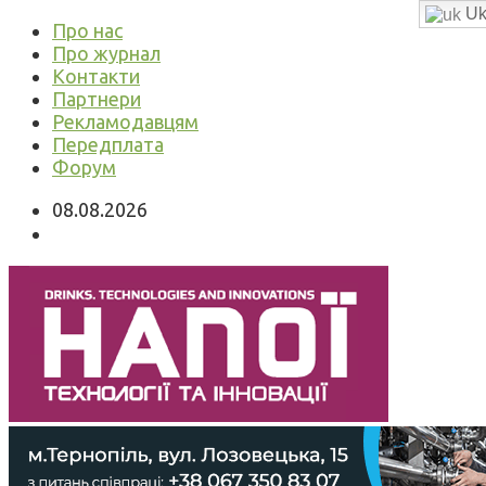
Uk
Про нас
Про журнал
Контакти
Партнери
Рекламодавцям
Передплата
Форум
08.08.2026