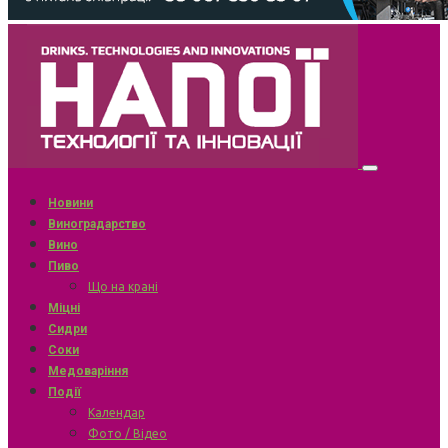
Новини
Виноградарство
Вино
Пиво
Що на крані
Міцні
Сидри
Соки
Медоваріння
Події
Календар
Фото / Відео