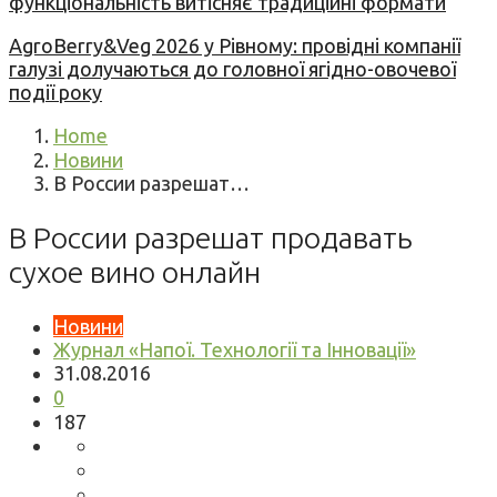
функціональність витісняє традиційні формати
AgroBerry&Veg 2026 у Рівному: провідні компанії
галузі долучаються до головної ягідно-овочевої
події року
Home
Новини
В России разрешат…
В России разрешат продавать
сухое вино онлайн
Новини
Журнал «Напої. Технології та Інновації»
31.08.2016
0
187