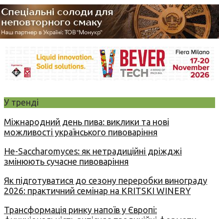
У тренді
Міжнародний день пива: виклики та нові
можливості українського пивоваріння
Не-Saccharomyces: як нетрадиційні дріжджі
змінюють сучасне пивоваріння
Як підготуватися до сезону переробки винограду
2026: практичний семінар на KRITSKI WINERY
Трансформація ринку напоїв у Європі: