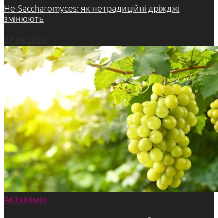
Не-Saccharomyces: як нетрадиційні дріжджі
змінюють
07.08.2026
Актуально