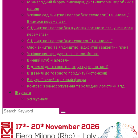
Міжнародний Форум пивоварів, дистиляторів і виробників
напоїв
Успішне садівництво і переробка: технології та інновації.
Вчимося перемагати!
Ягідництво і переробка в умовах воєнного стану: вчимося
перемагати!
Ягідництво і переробка: технології та інновації
Овочівництво та ягідництво: відкритий і закритий ґрунт
Успішне виноградарство і виноробство
Винний клуб «Галерея»
Від землі до готового продукту (зерняткові)
Від землі до готового продукту (кісточкові)
Всеукраїнський горіховий форум
Конгрес із заморожування та холодної логістики ягід
Журнали
Усі журнали